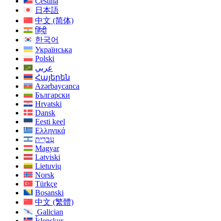
Čeština
日本語
中文 (简体)
हिंदी
한국어
Українська
Polski
عربي
Հայերեն
Azərbaycanca
Български
Hrvatski
Dansk
Eesti keel
Ελληνικά
עִברִית
Magyar
Latviski
Lietuvių
Norsk
Türkçe
Bosanski
中文 (繁體)
Galician
Íslenskur