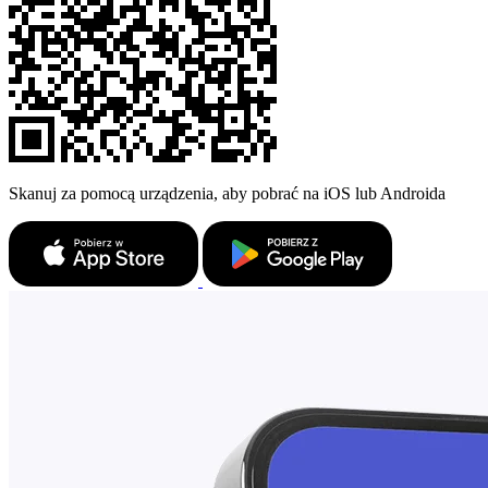
Skanuj za pomocą urządzenia, aby pobrać na iOS lub Androida