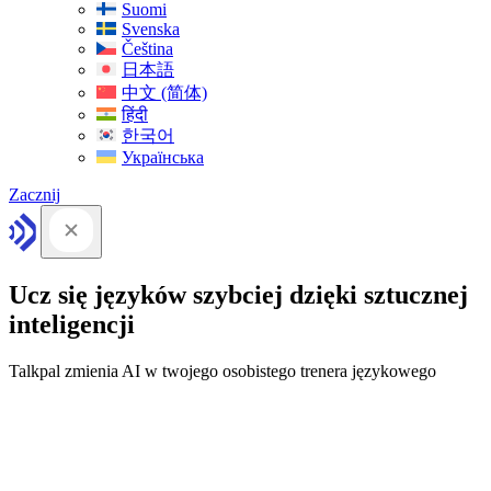
Suomi
Svenska
Čeština
日本語
中文 (简体)
हिंदी
한국어
Українська
Zacznij
Ucz się języków szybciej dzięki sztucznej
inteligencji
Talkpal zmienia AI w twojego osobistego trenera językowego