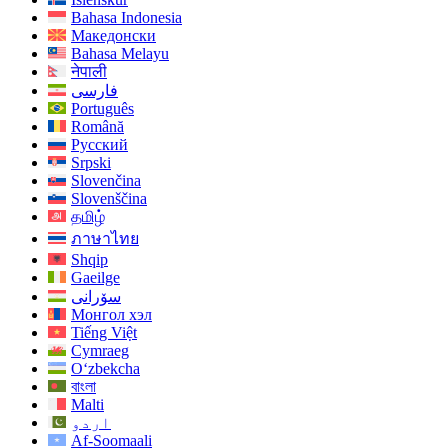
Bahasa Indonesia
Македонски
Bahasa Melayu
नेपाली
فارسی
Português
Română
Русский
Srpski
Slovenčina
Slovenščina
தமிழ்
ภาษาไทย
Shqip
Gaeilge
سۆرانی
Монгол хэл
Tiếng Việt
Cymraeg
O‘zbekcha
বাংলা
Malti
اردو
Af-Soomaali