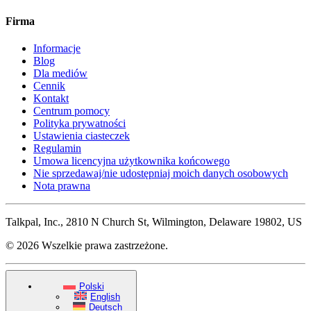
Firma
Informacje
Blog
Dla mediów
Cennik
Kontakt
Centrum pomocy
Polityka prywatności
Ustawienia ciasteczek
Regulamin
Umowa licencyjna użytkownika końcowego
Nie sprzedawaj/nie udostępniaj moich danych osobowych
Nota prawna
Talkpal, Inc., 2810 N Church St, Wilmington, Delaware 19802, US
© 2026 Wszelkie prawa zastrzeżone.
Polski
English
Deutsch