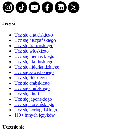
Języki
Ucz się angielskiego
Ucz się hiszpańskiego
Ucz się francuskiego
Ucz się włoskiego
Ucz się niemieckiego
Ucz się ukraińskiego
Ucz się niderlandzkiego
Ucz się szwedzkiego
Ucz się fińskiego
Ucz się arabskiego
Ucz się chińskiego
Ucz się hindi
Ucz się japońskiego
Ucz się koreańskiego
Ucz się portugalskiego
119+ innych języków
Uczenie się