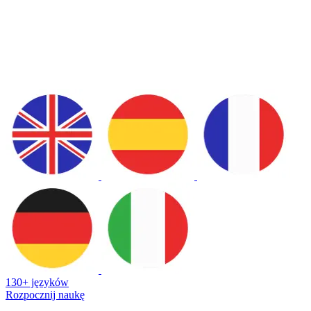
130+ języków
Rozpocznij naukę