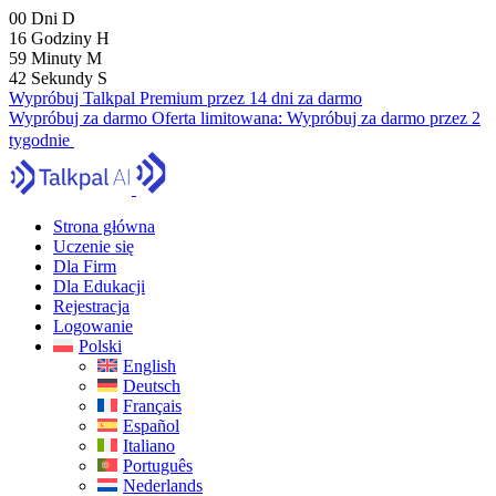
00
Dni
D
16
Godziny
H
59
Minuty
M
41
Sekundy
S
Wypróbuj Talkpal Premium przez 14 dni za darmo
Wypróbuj za darmo
Oferta limitowana:
Wypróbuj za darmo przez 2
tygodnie
Strona główna
Uczenie się
Dla Firm
Dla Edukacji
Rejestracja
Logowanie
Polski
English
Deutsch
Français
Español
Italiano
Português
Nederlands