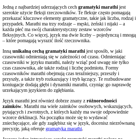
Jedną z najbardziej uderzających cech
gramatyki marathi
jest
szerokie użycie fleksji rzeczowników. Te fleksje często pomagają
przekazać kluczowe elementy gramatyczne, takie jak liczba, rodzaj i
przypadek. Marathi ma trzy rodzaje – męski, żeński i nijaki – a
każda płeć ma swój charakterystyczny zestaw wzorców
fleksyjnych. Co więcej, język ma dwie liczby – pojedynczą i mnogą
– które pomagają wyrazić ilość rzeczownika.
Inną
unikalną cechą gramatyki marathi
jest sposób, w jaki
czasowniki odmieniają się w zależności od czasu. Odmieniając
czasowniki w języku marathi, należy wziąć pod uwagę nie tylko
czas czasownika, ale także rodzaj i liczbę podmiotu. Formy
czasowników marathi obejmują czas teraźniejszy, przeszły i
przyszły, a także tryb rozkazujący i tryb łączący. Te rozbudowane
koniugacje dodają głębi i dynamiki marathi, czyniąc go naprawdę
urzekającym językiem do zgłębiania.
Język marathi jest również dobrze znany z
różnorodności
zaimków
. Marathi ma wiele zaimków osobowych, wskazujących,
pytających i zwrotnych, z których każdy ma swoje odpowiednie
wzorce deklinacji. Na początku może się to wydawać
zniechęcające, ale gdy zagłębisz się w język, docenisz niezrównaną
precyzję, jaką oferuje
gramatyka marathi
.