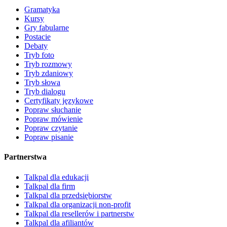
Gramatyka
Kursy
Gry fabularne
Postacie
Debaty
Tryb foto
Tryb rozmowy
Tryb zdaniowy
Tryb słowa
Tryb dialogu
Certyfikaty językowe
Popraw słuchanie
Popraw mówienie
Popraw czytanie
Popraw pisanie
Partnerstwa
Talkpal dla edukacji
Talkpal dla firm
Talkpal dla przedsiębiorstw
Talkpal dla organizacji non-profit
Talkpal dla resellerów i partnerstw
Talkpal dla afiliantów