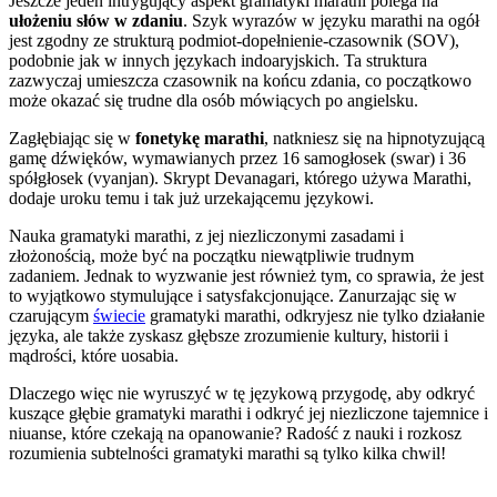
Jeszcze jeden intrygujący aspekt gramatyki marathi polega na
ułożeniu słów w zdaniu
. Szyk wyrazów w języku marathi na ogół
jest zgodny ze strukturą podmiot-dopełnienie-czasownik (SOV),
podobnie jak w innych językach indoaryjskich. Ta struktura
zazwyczaj umieszcza czasownik na końcu zdania, co początkowo
może okazać się trudne dla osób mówiących po angielsku.
Zagłębiając się w
fonetykę marathi
, natkniesz się na hipnotyzującą
gamę dźwięków, wymawianych przez 16 samogłosek (swar) i 36
spółgłosek (vyanjan). Skrypt Devanagari, którego używa Marathi,
dodaje uroku temu i tak już urzekającemu językowi.
Nauka gramatyki marathi, z jej niezliczonymi zasadami i
złożonością, może być na początku niewątpliwie trudnym
zadaniem. Jednak to wyzwanie jest również tym, co sprawia, że jest
to wyjątkowo stymulujące i satysfakcjonujące. Zanurzając się w
czarującym
świecie
gramatyki marathi, odkryjesz nie tylko działanie
języka, ale także zyskasz głębsze zrozumienie kultury, historii i
mądrości, które uosabia.
Dlaczego więc nie wyruszyć w tę językową przygodę, aby odkryć
kuszące głębie gramatyki marathi i odkryć jej niezliczone tajemnice i
niuanse, które czekają na opanowanie? Radość z nauki i rozkosz
rozumienia subtelności gramatyki marathi są tylko kilka chwil!