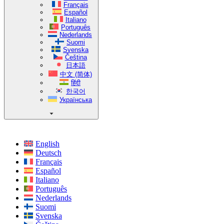
Français
Español
Italiano
Português
Nederlands
Suomi
Svenska
Čeština
日本語
中文 (简体)
हिंदी
한국어
Українська
English
Deutsch
Français
Español
Italiano
Português
Nederlands
Suomi
Svenska