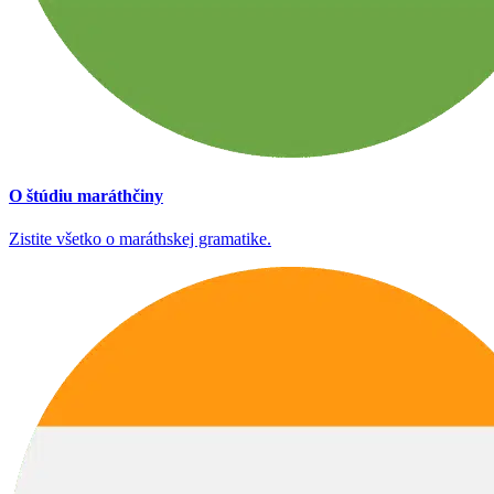
O štúdiu maráthčiny
Zistite všetko o maráthskej gramatike.