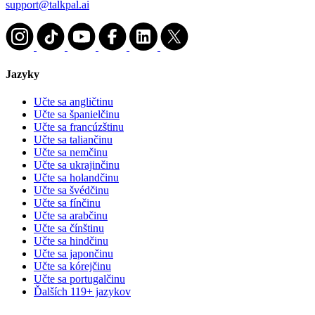
support@talkpal.ai
Jazyky
Učte sa angličtinu
Učte sa španielčinu
Učte sa francúzštinu
Učte sa taliančinu
Učte sa nemčinu
Učte sa ukrajinčinu
Učte sa holandčinu
Učte sa švédčinu
Učte sa fínčinu
Učte sa arabčinu
Učte sa čínštinu
Učte sa hindčinu
Učte sa japončinu
Učte sa kórejčinu
Učte sa portugalčinu
Ďalších 119+ jazykov