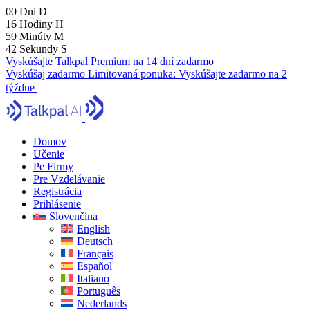
00
Dni
D
16
Hodiny
H
59
Minúty
M
41
Sekundy
S
Vyskúšajte Talkpal Premium na 14 dní zadarmo
Vyskúšaj zadarmo
Limitovaná ponuka:
Vyskúšajte zadarmo na 2
týždne
Domov
Učenie
Pe Firmy
Pre Vzdelávanie
Registrácia
Prihlásenie
Slovenčina
English
Deutsch
Français
Español
Italiano
Português
Nederlands