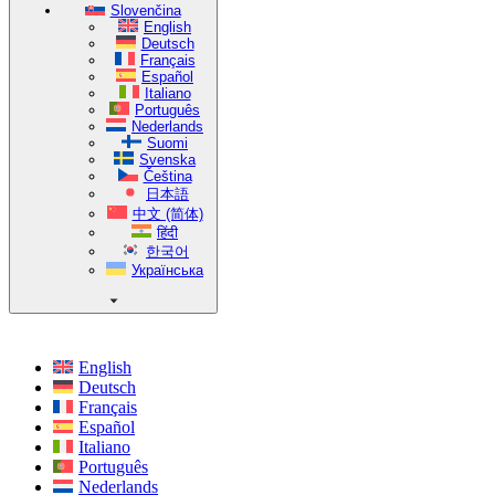
Slovenčina
English
Deutsch
Français
Español
Italiano
Português
Nederlands
Suomi
Svenska
Čeština
日本語
中文 (简体)
हिंदी
한국어
Українська
English
Deutsch
Français
Español
Italiano
Português
Nederlands