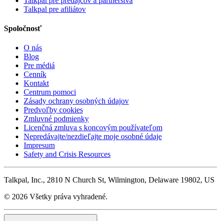
Talkpal pre predajcov a partnerstvá
Talkpal pre afiliátov
Spoločnosť
O nás
Blog
Pre médiá
Cenník
Kontakt
Centrum pomoci
Zásady ochrany osobných údajov
Predvoľby cookies
Zmluvné podmienky
Licenčná zmluva s koncovým používateľom
Nepredávajte/nezdieľajte moje osobné údaje
Impresum
Safety and Crisis Resources
Talkpal, Inc., 2810 N Church St, Wilmington, Delaware 19802, US
© 2026 Všetky práva vyhradené.