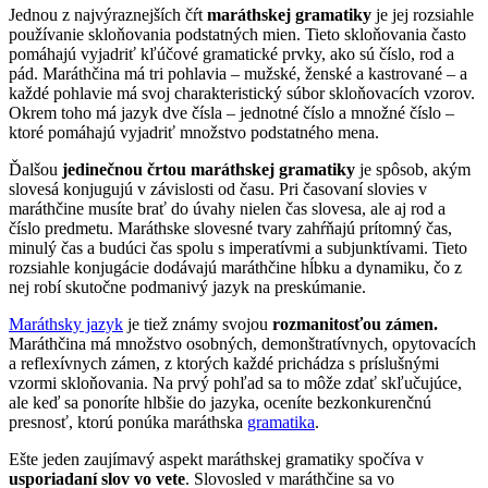
Jednou z najvýraznejších čŕt
maráthskej gramatiky
je jej rozsiahle
používanie skloňovania podstatných mien. Tieto skloňovania často
pomáhajú vyjadriť kľúčové gramatické prvky, ako sú číslo, rod a
pád. Maráthčina má tri pohlavia – mužské, ženské a kastrované – a
každé pohlavie má svoj charakteristický súbor skloňovacích vzorov.
Okrem toho má jazyk dve čísla – jednotné číslo a množné číslo –
ktoré pomáhajú vyjadriť množstvo podstatného mena.
Ďalšou
jedinečnou črtou maráthskej gramatiky
je spôsob, akým
slovesá konjugujú v závislosti od času. Pri časovaní slovies v
maráthčine musíte brať do úvahy nielen čas slovesa, ale aj rod a
číslo predmetu. Maráthske slovesné tvary zahŕňajú prítomný čas,
minulý čas a budúci čas spolu s imperatívmi a subjunktívami. Tieto
rozsiahle konjugácie dodávajú maráthčine hĺbku a dynamiku, čo z
nej robí skutočne podmanivý jazyk na preskúmanie.
Maráthsky jazyk
je tiež známy svojou
rozmanitosťou zámen.
Maráthčina má množstvo osobných, demonštratívnych, opytovacích
a reflexívnych zámen, z ktorých každé prichádza s príslušnými
vzormi skloňovania. Na prvý pohľad sa to môže zdať skľučujúce,
ale keď sa ponoríte hlbšie do jazyka, oceníte bezkonkurenčnú
presnosť, ktorú ponúka maráthska
gramatika
.
Ešte jeden zaujímavý aspekt maráthskej gramatiky spočíva v
usporiadaní slov vo vete
. Slovosled v maráthčine sa vo