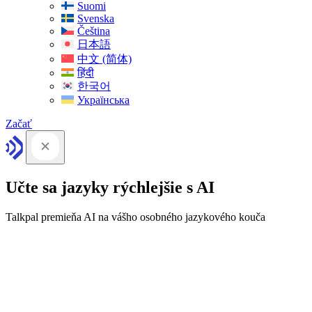
Suomi
Svenska
Čeština
日本語
中文 (简体)
हिंदी
한국어
Українська
Začať
Učte sa jazyky rýchlejšie s AI
Talkpal premieňa AI na vášho osobného jazykového kouča