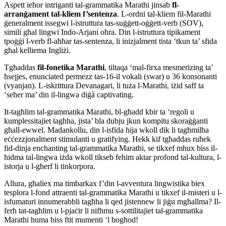
Aspett ieħor intriganti tal-grammatika Marathi jinsab
fl-
arranġament tal-kliem f’sentenza
. L-ordni tal-kliem fil-Marathi
ġeneralment issegwi l-istruttura tas-suġġett-oġġett-verb (SOV),
simili għal lingwi Indo-Arjani oħra. Din l-istruttura tipikament
tpoġġi l-verb fl-aħħar tas-sentenza, li inizjalment tista ‘tkun ta’ sfida
għal kelliema Ingliżi.
Tgħaddas
fil-fonetika Marathi
, tiltaqa ‘mal-firxa mesmerizing ta’
ħsejjes, enunciated permezz tas-16-il vokali (swar) u 36 konsonanti
(vyanjan). L-iskrittura Devanagari, li tuża l-Marathi, iżid saff ta
‘seħer ma’ din il-lingwa diġà captivating.
It-tagħlim tal-grammatika Marathi, bl-għadd kbir ta ‘regoli u
kumplessitajiet tagħha, jista’ bla dubju jkun kompitu skoraġġanti
għall-ewwel. Madankollu, din l-isfida hija wkoll dik li tagħmilha
eċċezzjonalment stimulanti u gratifying. Hekk kif tgħaddas ruħek
fid-dinja enchanting tal-grammatika Marathi, se tikxef mhux biss il-
ħidma tal-lingwa iżda wkoll tikseb fehim aktar profond tal-kultura, l-
istorja u l-għerf li tinkorpora.
Allura, għaliex ma timbarkax f’din l-avventura lingwistika biex
tesplora l-fond attraenti tal-grammatika Marathi u tikxef il-misteri u l-
isfumaturi innumerabbli tagħha li qed jistennew li jiġu mgħallma? Il-
ferħ tat-tagħlim u l-pjaċir li nifhmu s-sottilitajiet tal-grammatika
Marathi huma biss ftit mumenti ‘l bogħod!