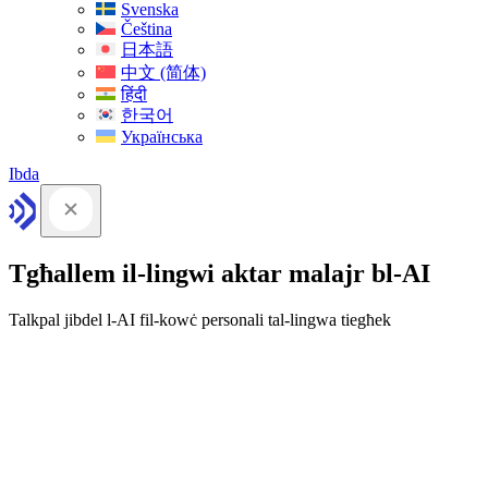
Svenska
Čeština
日本語
中文 (简体)
हिंदी
한국어
Українська
Ibda
Tgħallem il-lingwi aktar malajr bl-AI
Talkpal jibdel l-AI fil-kowċ personali tal-lingwa tiegħek