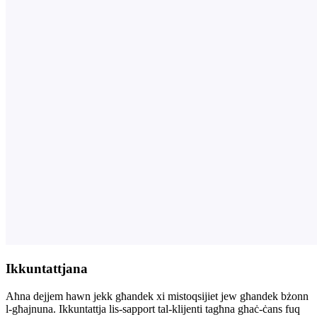
Ikkuntattjana
Aħna dejjem hawn jekk għandek xi mistoqsijiet jew għandek bżonn
l-għajnuna. Ikkuntattja lis-sapport tal-klijenti tagħna ghaċ-ċans fuq