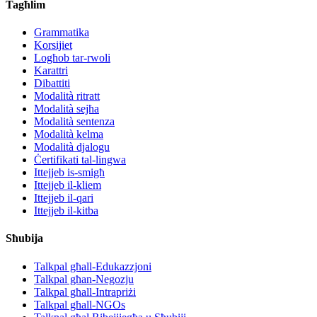
Tagħlim
Grammatika
Korsijiet
Logħob tar-rwoli
Karattri
Dibattiti
Modalità ritratt
Modalità sejħa
Modalità sentenza
Modalità kelma
Modalità djalogu
Ċertifikati tal-lingwa
Ittejjeb is-smigħ
Ittejjeb il-kliem
Ittejjeb il-qari
Ittejjeb il-kitba
Sħubija
Talkpal għall-Edukazzjoni
Talkpal għan-Negozju
Talkpal għall-Intrapriżi
Talkpal għall-NGOs