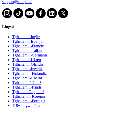
support@talkpal.ai
Lingwi
Tgħallem l-Ingliż
Tgħallem l-Ispanjol
Tgħallem il-Franċiż
Tgħallem it-Taljan
Tgħallem il-Ġermaniż
Tgħallem l-Ukren
Tgħallem l-Olandiż
Tgħallem l-Iżvediż
Tgħallem il-Finlandiż
Tgħallem l-Għarbi
Tgħallem iċ-Ċiniż
Tgħallem il-Ħindi
Tgħallem Ġappuniż
Tgħallem il-Korejan
Tgħallem il-Portugiż
119+ lingwi oħra