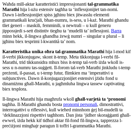
Waħda mill-aktar karatteristiċi impressjonanti
tal-grammatika
Marathi
hija l-użu estensiv tagħha ta ‘inflessjonijiet tan-nomi.
Dawn l-inflessjonijiet spiss jgħinu biex jitwasslu elementi
grammatikali kruċjali, bħan-numru, is-sess, u l-każ. Marathi għandu
tliet ġeneri – maskili, femminili, u newtrali – u kull ġeneru
jippossjedi s-sett distintiv tiegħu ta ‘mudelli ta’ inflessjoni.
Barra
minn hekk, il-lingwa għandha żewġ numri – singular u plural – li
jgħinu biex tesprimi l-kwantità ta’ nom.
Karatteristika unika oħra tal-grammatika Marathi
hija l-mod kif
il-verbi jikkonjugaw, skont it-temp. Meta tikkonjuga l-verbi fil-
Marathi, trid tikkunsidra mhux biss it-temp tal-verb iżda wkoll is-
sess u n-numru tas-suġġett. Il-forom tal-verb Marathi jinkludu t-temp
preżenti, il-passat, u t-temp futur, flimkien ma ‘imperattivi u
subjunctives. Dawn il-konjugazzjonijiet estensivi jżidu fond u
dinamiżmu għall-Marathi, u jagħmluha lingwa tassew captivating
biex tesplora.
Il-lingwa Marathi hija magħrufa wkoll
għall-varjetà ta ‘pronomi
tagħha. Il-Marathi għandu bosta
pronomi personali
, dimostrattivi,
interrogattivi u riflessivi, kull wieħed minnhom ġej bil-mudelli ta
‘deklinazzjoni rispettivi tagħhom. Dan jista ‘jidher skoraġġanti għall-
ewwel, iżda hekk kif tidħol aktar fil-fond fil-lingwa, tapprezza l-
preċiżjoni mingħajr paragun li toffri l-grammatika Marathi.