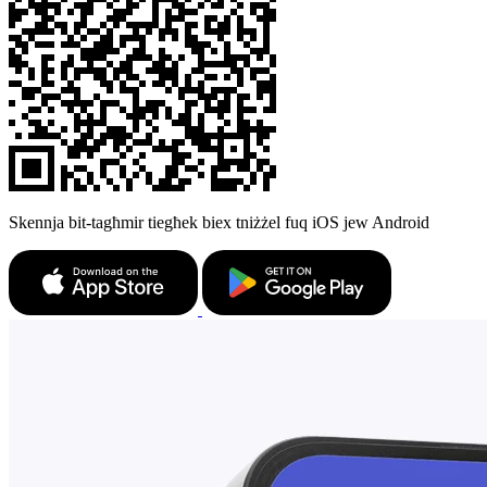
Skennja bit-tagħmir tiegħek biex tniżżel fuq iOS jew Android