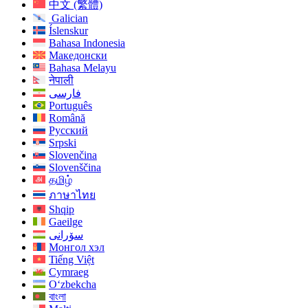
中文 (繁體)
Galician
Íslenskur
Bahasa Indonesia
Македонски
Bahasa Melayu
नेपाली
فارسی
Português
Română
Русский
Srpski
Slovenčina
Slovenščina
தமிழ்
ภาษาไทย
Shqip
Gaeilge
سۆرانی
Монгол хэл
Tiếng Việt
Cymraeg
O‘zbekcha
বাংলা