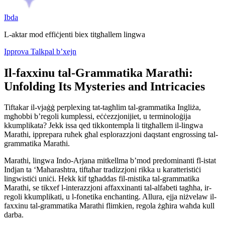
Ibda
L-aktar mod effiċjenti biex titgħallem lingwa
Ipprova Talkpal b’xejn
Il-faxxinu tal-Grammatika Marathi:
Unfolding Its Mysteries and Intricacies
Tiftakar il-vjaġġ perplexing tat-tagħlim tal-grammatika Ingliża,
mgħobbi b’regoli kumplessi, eċċezzjonijiet, u terminoloġija
kkumplikata? Jekk issa qed tikkontempla li titgħallem il-lingwa
Marathi, ipprepara ruħek għal esplorazzjoni daqstant engrossing tal-
grammatika Marathi.
Marathi, lingwa Indo-Arjana mitkellma b’mod predominanti fl-istat
Indjan ta ‘Maharashtra, tiftaħar tradizzjoni rikka u karatteristiċi
lingwistiċi uniċi. Hekk kif tgħaddas fil-mistika tal-grammatika
Marathi, se tikxef l-interazzjoni affaxxinanti tal-alfabeti tagħha, ir-
regoli kkumplikati, u l-fonetika enchanting. Allura, ejja niżvelaw il-
faxxinu tal-grammatika Marathi flimkien, regola żgħira waħda kull
darba.