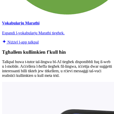
Vokabularju Marathi
Espandi l-vokabularju Marathi tiegħek.
Niżżel l-app talkpal
Tgħallem kullimkien f'kull ħin
Talkpal huwa t-tutor tal-lingwa bl-AI tiegħek disponibbli fuq il-web
u l-mobile. Aċċellera l-ħeffa tiegħek fil-lingwa, iċċettja dwar suġġetti
interessanti billi tikteb jew titkellem, u rċievi messaġġi tal-vuċi
realistiċi kullimkien u kull meta trid.