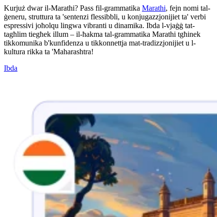
Kurjuż dwar il-Marathi? Pass fil-grammatika
Marathi
, fejn nomi tal-
ġeneru, struttura ta 'sentenzi flessibbli, u konjugazzjonijiet ta' verbi
espressivi joħolqu lingwa vibranti u dinamika. Ibda l-vjaġġ tat-
tagħlim tiegħek illum – il-ħakma tal-grammatika Marathi tgħinek
tikkomunika b'kunfidenza u tikkonnettja mat-tradizzjonijiet u l-
kultura rikka ta 'Maharashtra!
Ibda