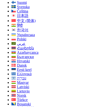
Suomi
Svenska
Čeština
日本語
中文 (简体)
हिंदी
한국어
Українська
Polski
عربي
Հայերեն
Azərbaycanca
Български
Hrvatski
Dansk
Eesti keel
Ελληνικά
עִברִית
Magyar
Latviski
Lietuvių
Norsk
Türkçe
Bosanski