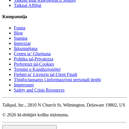
Talkpal għal Ribejjiegħa u Sħubiji
Talkpal Affiljat
Kumpannija
Fuqna
Blog
Stampa
Ipprezzar
Ikkuntattjana
Ċentru ta’ Għajnuna
Politika tal-Privatezza
Preferenzi tal-Cookies
Termini u Kundizzjonijiet
Ftehim ta’ Liċenzja tal-Utent Finali
Tbigħx/taqsamx l-informazzjoni personali tiegħi
Impressum
Safety and Crisis Resources
Talkpal, Inc., 2810 N Church St, Wilmington, Delaware 19802, US
© 2026 Id-drittijiet kollha miżmuma.