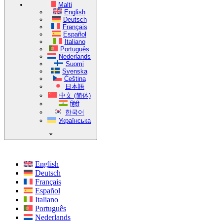
Malti
English
Deutsch
Français
Español
Italiano
Português
Nederlands
Suomi
Svenska
Čeština
日本語
中文 (简体)
हिंदी
한국어
Українська
English
Deutsch
Français
Español
Italiano
Português
Nederlands