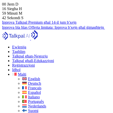
00
Jiem
D
16
Siegħa
H
59
Minuti
M
41
Sekondi
S
Ipprova Talkpal Premium għal 14-il jum b'xejn
Ipprova bla ħlas
Offerta limitata:
Ipprova b'xejn għal ġimagħtejn
Ewlenija
Tagħlim
Talkpal għan-Negozju
Talkpal għall-Edukazzjoni
Reġistrazzjoni
Idħol
Malti
English
Deutsch
Français
Español
Italiano
Português
Nederlands
Suomi