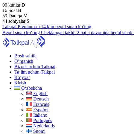
00
kunlar
D
16
Soat
H
59
Daqiqa
M
43
soniyalar
S
Talkpal Premium-ni 14 kun bepul sinab ko'ring
Bepul sinab ko‘ring
Cheklangan taklif:
2 hafta davomida bepul sinab 
Bosh sahifa
O’rganish
Biznes uchun Talkpal
Ta’lim uchun Talkpal
Ro‘yxat
Kirish
O‘zbekcha
English
Deutsch
Français
Español
Italiano
Português
Nederlands
Suomi