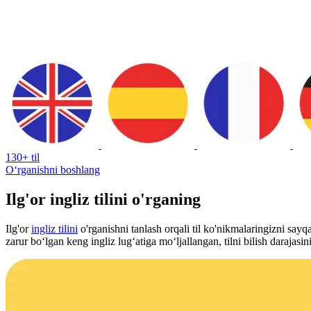
130+ til
Oʻrganishni boshlang
Ilg'or ingliz tilini o'rganing
Ilg'or
ingliz tilini
o'rganishni tanlash orqali til ko'nikmalaringizni sayq
zarur boʻlgan keng ingliz lugʻatiga moʻljallangan, tilni bilish darajasi