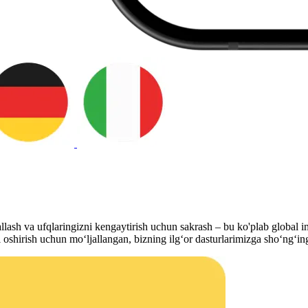
allash va ufqlaringizni kengaytirish uchun sakrash – bu ko'plab global i
ni oshirish uchun moʻljallangan, bizning ilgʻor dasturlarimizga shoʻngʻin