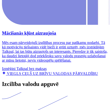
Mācīšanās kļūst aizraujoša
Mēs esam pārveidojuši izglītības procesu par patīkamu nodarbi. Tā
kā motivāciju tiešsaistes vidē bieži ir grūti uzturēt, mēs izstrādājām
Talkpal, lai tas būtu aizraujošs un interesants. Pieredze ir tik saistoša,
ka daudzi lietotāji dod priekšroku savu valodu prasmju uzlabošanai
ar mūsu lietotni, nevis videospēļu spēlēšanai.
Izmēģini Talkpal bez maksas
VIEGLS CEĻŠ UZ BRĪVU VALODAS PĀRVALDĪBU
Izcilība valodu apguvē