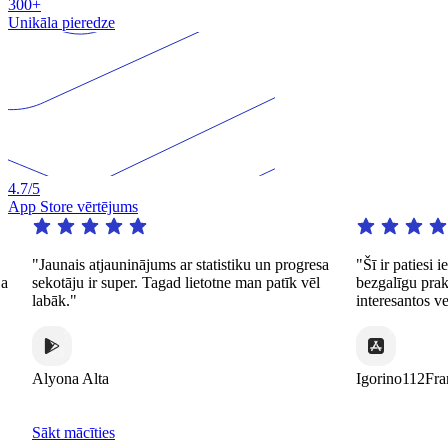
300+
Unikāla pieredze
4.7
/5
App Store vērtējums
"Jaunais atjauninājums ar statistiku un progresa
"Šī ir patiesi i
a
sekotāju ir super. Tagad lietotne man patīk vēl
bezgalīgu praks
labāk."
interesantos vei
Alyona Alta
Igorino112Fran
Sākt mācīties