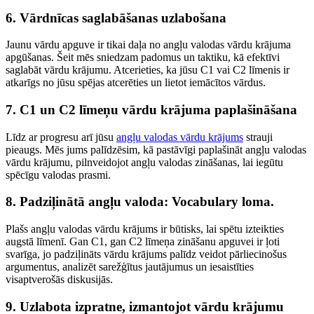
6. Vārdnīcas saglabāšanas uzlabošana
Jaunu vārdu apguve ir tikai daļa no angļu valodas vārdu krājuma
apgūšanas. Šeit mēs sniedzam padomus un taktiku, kā efektīvi
saglabāt vārdu krājumu. Atcerieties, ka jūsu C1 vai C2 līmenis ir
atkarīgs no jūsu spējas atcerēties un lietot iemācītos vārdus.
7. C1 un C2 līmeņu vārdu krājuma paplašināšana
Līdz ar progresu arī jūsu
angļu valodas vārdu krājums
strauji
pieaugs. Mēs jums palīdzēsim, kā pastāvīgi paplašināt angļu valodas
vārdu krājumu, pilnveidojot angļu valodas zināšanas, lai iegūtu
spēcīgu valodas prasmi.
8. Padziļinātā angļu valoda: Vocabulary loma.
Plašs angļu valodas vārdu krājums ir būtisks, lai spētu izteikties
augstā līmenī. Gan C1, gan C2 līmeņa zināšanu apguvei ir ļoti
svarīga, jo padziļināts vārdu krājums palīdz veidot pārliecinošus
argumentus, analizēt sarežģītus jautājumus un iesaistīties
visaptverošās diskusijās.
9. Uzlabota izpratne, izmantojot vārdu krājumu