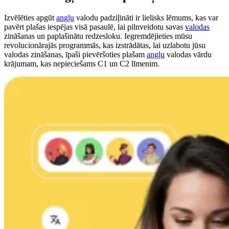
Izvēlēties apgūt
angļu
valodu padziļināti ir lielisks lēmums, kas var
pavērt plašas iespējas visā pasaulē, lai pilnveidotu savas
valodas
zināšanas un paplašinātu redzesloku. Iegremdējieties mūsu
revolucionārajās programmās, kas izstrādātas, lai uzlabotu jūsu
valodas zināšanas, īpaši pievēršoties plašam
angļu
valodas vārdu
krājumam, kas nepieciešams C1 un C2 līmenim.