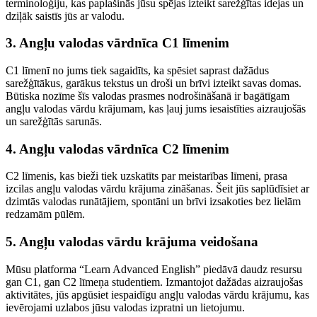
terminoloģiju, kas paplašinās jūsu spējas izteikt sarežģītas idejas un
dziļāk saistīs jūs ar valodu.
3. Angļu valodas vārdnīca C1 līmenim
C1 līmenī no jums tiek sagaidīts, ka spēsiet saprast dažādus
sarežģītākus, garākus tekstus un droši un brīvi izteikt savas domas.
Būtiska nozīme šīs valodas prasmes nodrošināšanā ir bagātīgam
angļu valodas vārdu krājumam, kas ļauj jums iesaistīties aizraujošās
un sarežģītās sarunās.
4. Angļu valodas vārdnīca C2 līmenim
C2 līmenis, kas bieži tiek uzskatīts par meistarības līmeni, prasa
izcilas angļu valodas vārdu krājuma zināšanas. Šeit jūs saplūdīsiet ar
dzimtās valodas runātājiem, spontāni un brīvi izsakoties bez lielām
redzamām pūlēm.
5. Angļu valodas vārdu krājuma veidošana
Mūsu platforma “Learn Advanced English” piedāvā daudz resursu
gan C1, gan C2 līmeņa studentiem. Izmantojot dažādas aizraujošas
aktivitātes, jūs apgūsiet iespaidīgu angļu valodas vārdu krājumu, kas
ievērojami uzlabos jūsu valodas izpratni un lietojumu.