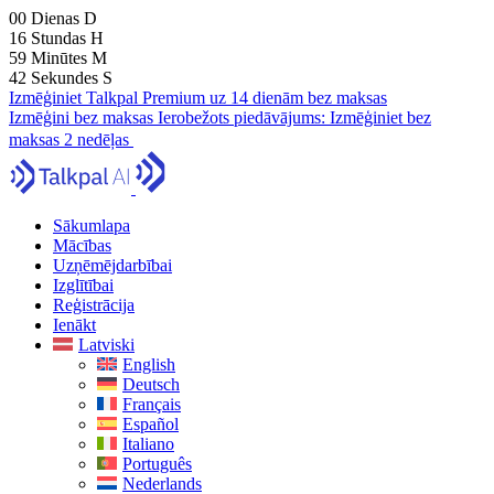
00
Dienas
D
16
Stundas
H
59
Minūtes
M
41
Sekundes
S
Izmēģiniet Talkpal Premium uz 14 dienām bez maksas
Izmēģini bez maksas
Ierobežots piedāvājums:
Izmēģiniet bez
maksas 2 nedēļas
Sākumlapa
Mācības
Uzņēmējdarbībai
Izglītībai
Reģistrācija
Ienākt
Latviski
English
Deutsch
Français
Español
Italiano
Português
Nederlands