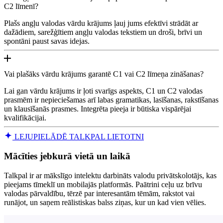
C2 līmenī?
Plašs angļu valodas vārdu krājums ļauj jums efektīvi strādāt ar
dažādiem, sarežģītiem angļu valodas tekstiem un droši, brīvi un
spontāni paust savas idejas.
Vai plašāks vārdu krājums garantē C1 vai C2 līmeņa zināšanas?
Lai gan vārdu krājums ir ļoti svarīgs aspekts, C1 un C2 valodas
prasmēm ir nepieciešamas arī labas gramatikas, lasīšanas, rakstīšanas
un klausīšanās prasmes. Integrēta pieeja ir būtiska vispārējai
kvalifikācijai.
LEJUPIELĀDĒ TALKPAL LIETOTNI
Mācīties jebkurā vietā un laikā
Talkpal ir ar mākslīgo intelektu darbināts valodu privātskolotājs, kas
pieejams tīmeklī un mobilajās platformās. Paātrini ceļu uz brīvu
valodas pārvaldību, tērzē par interesantām tēmām, rakstot vai
runājot, un saņem reālistiskas balss ziņas, kur un kad vien vēlies.