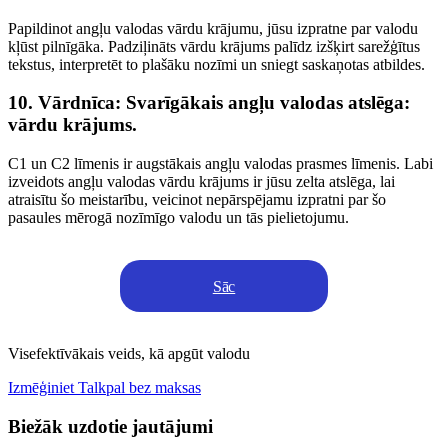
Papildinot angļu valodas vārdu krājumu, jūsu izpratne par valodu
kļūst pilnīgāka. Padziļināts vārdu krājums palīdz izšķirt sarežģītus
tekstus, interpretēt to plašāku nozīmi un sniegt saskaņotas atbildes.
10. Vārdnīca: Svarīgākais angļu valodas atslēga:
vārdu krājums.
C1 un C2 līmenis ir augstākais angļu valodas prasmes līmenis. Labi
izveidots angļu valodas vārdu krājums ir jūsu zelta atslēga, lai
atraisītu šo meistarību, veicinot nepārspējamu izpratni par šo
pasaules mērogā nozīmīgo valodu un tās pielietojumu.
Sāc
Visefektīvākais veids, kā apgūt valodu
Izmēģiniet Talkpal bez maksas
Biežāk uzdotie jautājumi