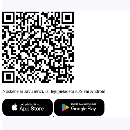
Noskenē ar savu ierīci, lai lejupielādētu iOS vai Android