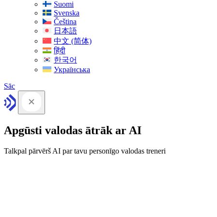
Suomi
Svenska
Čeština
日本語
中文 (简体)
हिंदी
한국어
Українська
Sāc
Apgūsti valodas ātrāk ar AI
Talkpal pārvērš AI par tavu personīgo valodas treneri