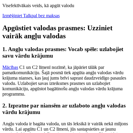
Visefektīvākais veids, kā apgūt valodu
Izmēģiniet Talkpal bez maksas
Apgūstiet valodas prasmes: Uzziniet
vairāk angļu valodas
1. Angļu valodas prasmes: Vocab spēle: uzlabojiet
savu vārdu krājumu
Mācības
C1 un C2 līmenī nozīmē, ka jāpāriet tālāk par
pamatkomunikāciju. Šajā posmā tiek apgūta angļu valodas vārdu
krājuma nianses, kas ļauj jums brīvi saprast daudzveidīgo pasaules
valodu. Uzlabojiet savas izteiksmes prasmes un uzlabojiet
komunikāciju, apgūstot bagātinošu angļu valodas vārdu krājuma
programmu.
2. Izpratne par niansēm ar uzlaboto angļu valodas
vārdu krājumu
Angļu valoda ir bagāta valoda, un tās leksikā ir vairāk nekā miljons
vārdu. Lai apgūtu C1 un C2 līmeni, jūs sastapsieties ar jaunu