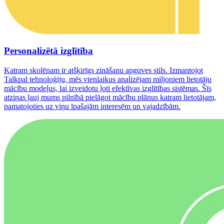
Personalizētā izglītība
Katram skolēnam ir atšķirīgs zināšanu apguves stils. Izmantojot
Talkpal tehnoloģiju, mēs vienlaikus analizējam miljoniem lietotāju
mācību modeļus, lai izveidotu ļoti efektīvas izglītības sistēmas. Šīs
atziņas ļauj mums pilnībā pielāgot mācību plānus katram lietotājam,
pamatojoties uz viņu īpašajām interesēm un vajadzībām.