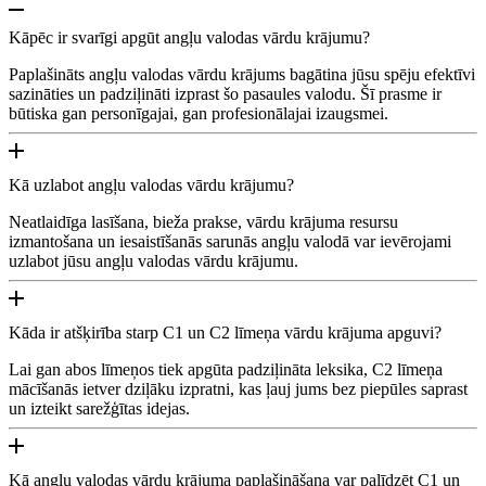
Kāpēc ir svarīgi apgūt angļu valodas vārdu krājumu?
Paplašināts angļu valodas vārdu krājums bagātina jūsu spēju efektīvi
sazināties un padziļināti izprast šo pasaules valodu. Šī prasme ir
būtiska gan personīgajai, gan profesionālajai izaugsmei.
Kā uzlabot angļu valodas vārdu krājumu?
Neatlaidīga lasīšana, bieža prakse, vārdu krājuma resursu
izmantošana un iesaistīšanās sarunās angļu valodā var ievērojami
uzlabot jūsu angļu valodas vārdu krājumu.
Kāda ir atšķirība starp C1 un C2 līmeņa vārdu krājuma apguvi?
Lai gan abos līmeņos tiek apgūta padziļināta leksika, C2 līmeņa
mācīšanās ietver dziļāku izpratni, kas ļauj jums bez piepūles saprast
un izteikt sarežģītas idejas.
Kā angļu valodas vārdu krājuma paplašināšana var palīdzēt C1 un