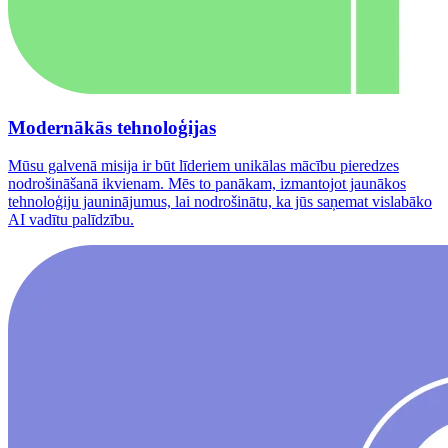
Modernākās tehnoloģijas
Mūsu galvenā misija ir būt līderiem unikālas mācību pieredzes
nodrošināšanā ikvienam. Mēs to panākam, izmantojot jaunākos
tehnoloģiju jauninājumus, lai nodrošinātu, ka jūs saņemat vislabāko
AI vadītu palīdzību.