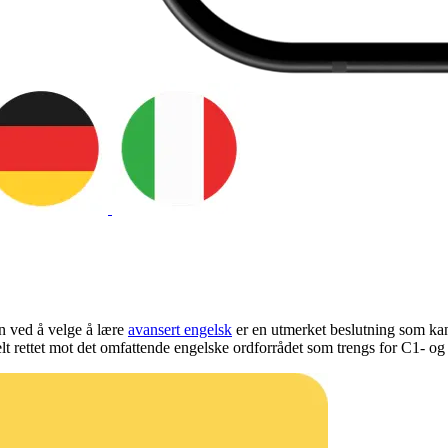
n ved å velge å lære
avansert engelsk
er en utmerket beslutning som ka
elt rettet mot det omfattende engelske ordforrådet som trengs for C1- o