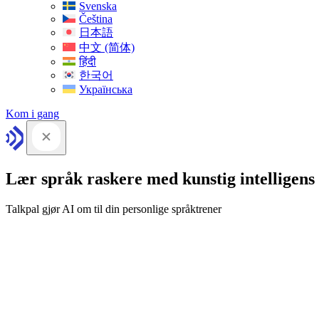
Svenska
Čeština
日本語
中文 (简体)
हिंदी
한국어
Українська
Kom i gang
Lær språk raskere med kunstig intelligens
Talkpal gjør AI om til din personlige språktrener