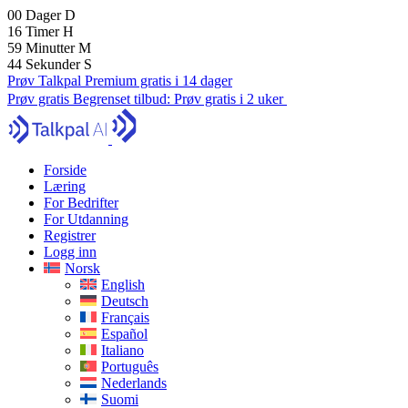
00
Dager
D
16
Timer
H
59
Minutter
M
43
Sekunder
S
Prøv Talkpal Premium gratis i 14 dager
Prøv gratis
Begrenset tilbud:
Prøv gratis i 2 uker
Forside
Læring
For Bedrifter
For Utdanning
Registrer
Logg inn
Norsk
English
Deutsch
Français
Español
Italiano
Português
Nederlands
Suomi