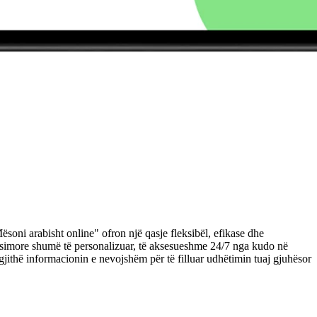
ësoni arabisht online" ofron një qasje fleksibël, efikase dhe
ësimore shumë të personalizuar, të aksesueshme 24/7 nga kudo në
 gjithë informacionin e nevojshëm për të filluar udhëtimin tuaj gjuhësor