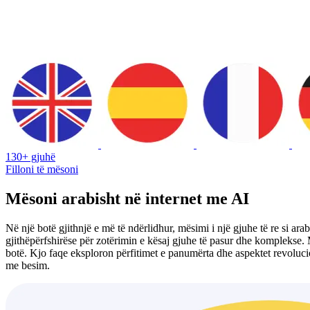
130+ gjuhë
Filloni të mësoni
Mësoni arabisht në internet me AI
Në një botë gjithnjë e më të ndërlidhur, mësimi i një gjuhe të re si ar
gjithëpërfshirëse për zotërimin e kësaj gjuhe të pasur dhe komplekse. M
botë. Kjo faqe eksploron përfitimet e panumërta dhe aspektet revolucion
me besim.