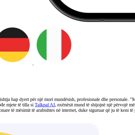
abishtja hap dyert për një mori mundësish, profesionale dhe personale. "M
e mjete të tilla si
Talkpal AI
, nxënësit mund të shijojnë një përvojë m
are të mësimit të arabishtes në internet, duke siguruar që ju të keni të