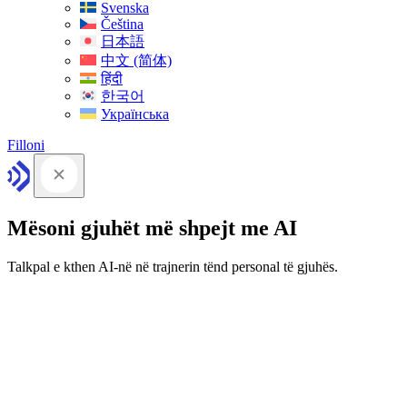
Svenska
Čeština
日本語
中文 (简体)
हिंदी
한국어
Українська
Filloni
Mësoni gjuhët më shpejt me AI
Talkpal e kthen AI-në në trajnerin tënd personal të gjuhës.