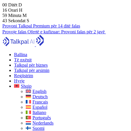
00
Ditët
D
16
Orari
H
59
Minuta
M
41
Sekondat
S
Provoni Talkpal Premium për 14 ditë falas
Provoje falas
Ofertë e kufizuar:
Provoni falas për 2 javë
Ballina
Të nxënit
Talkpal për biznes
Talkpal për arsimin
Regjistrim
Hyrje
Shqip
English
Deutsch
Français
Español
Italiano
Português
Nederlands
Suomi