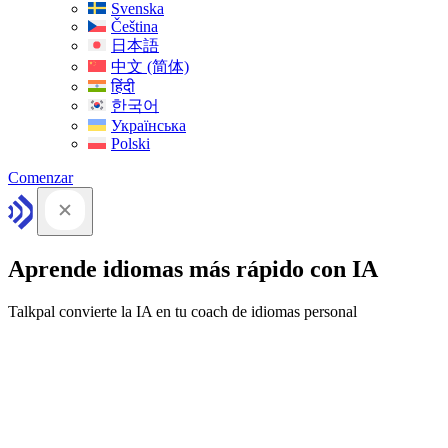
Svenska
Čeština
日本語
中文 (简体)
हिंदी
한국어
Українська
Polski
Comenzar
Aprende idiomas más rápido con IA
Talkpal convierte la IA en tu coach de idiomas personal