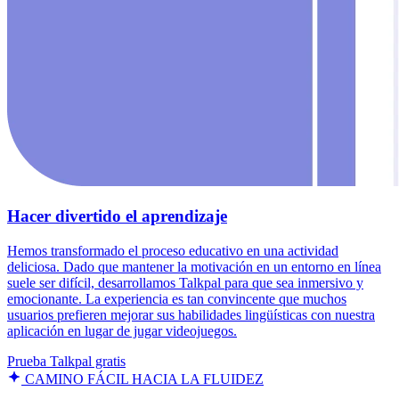
Hacer divertido el aprendizaje
Hemos transformado el proceso educativo en una actividad
deliciosa. Dado que mantener la motivación en un entorno en línea
suele ser difícil, desarrollamos Talkpal para que sea inmersivo y
emocionante. La experiencia es tan convincente que muchos
usuarios prefieren mejorar sus habilidades lingüísticas con nuestra
aplicación en lugar de jugar videojuegos.
Prueba Talkpal gratis
CAMINO FÁCIL HACIA LA FLUIDEZ