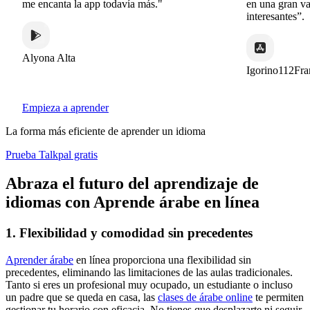
me encanta la app todavía más."
en una gran varied
interesantes”.
Alyona Alta
Igorino112France
Empieza a aprender
La forma más eficiente de aprender un idioma
Prueba Talkpal gratis
Abraza el futuro del aprendizaje de
idiomas con Aprende árabe en línea
1. Flexibilidad y comodidad sin precedentes
Aprender árabe
en línea proporciona una flexibilidad sin
precedentes, eliminando las limitaciones de las aulas tradicionales.
Tanto si eres un profesional muy ocupado, un estudiante o incluso
un padre que se queda en casa, las
clases de árabe online
te permiten
gestionar tu horario con eficacia. No tienes que desplazarte ni seguir