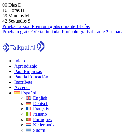
00
Días
D
16
Horas
H
59
Minutos
M
41
Segundos
S
Prueba Talkpal Premium gratis durante 14 días
Pruébalo gratis
Oferta limitada:
Pruébalo gratis durante 2 semanas
Inicio
Aprendizaje
Para Empresas
Para la Educación
Inscríbete
Acceder
Español
English
Deutsch
Français
Italiano
Português
Nederlands
Suomi