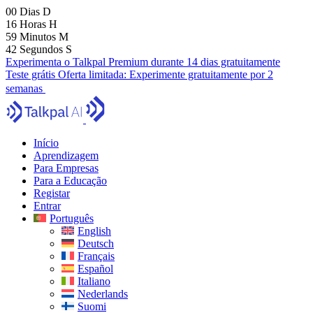
00
Dias
D
16
Horas
H
59
Minutos
M
41
Segundos
S
Experimenta o Talkpal Premium durante 14 dias gratuitamente
Teste grátis
Oferta limitada:
Experimente gratuitamente por 2
semanas
Início
Aprendizagem
Para Empresas
Para a Educação
Registar
Entrar
Português
English
Deutsch
Français
Español
Italiano
Nederlands
Suomi