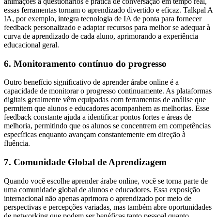
animações a questionários e prática de conversação em tempo real,
essas ferramentas tornam o aprendizado divertido e eficaz. Talkpal A
IA, por exemplo, integra tecnologia de IA de ponta para fornecer
feedback personalizado e adaptar recursos para melhor se adequar à
curva de aprendizado de cada aluno, aprimorando a experiência
educacional geral.
6. Monitoramento contínuo do progresso
Outro benefício significativo de aprender árabe online é a
capacidade de monitorar o progresso continuamente. As plataformas
digitais geralmente vêm equipadas com ferramentas de análise que
permitem que alunos e educadores acompanhem as melhorias. Esse
feedback constante ajuda a identificar pontos fortes e áreas de
melhoria, permitindo que os alunos se concentrem em competências
específicas enquanto avançam constantemente em direção à
fluência.
7. Comunidade Global de Aprendizagem
Quando você escolhe aprender árabe online, você se torna parte de
uma comunidade global de alunos e educadores. Essa exposição
internacional não apenas aprimora o aprendizado por meio de
perspectivas e percepções variadas, mas também abre oportunidades
de networking que podem ser benéficas tanto pessoal quanto