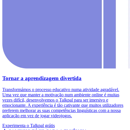
Tornar a aprendizagem divertida
Transformámos o processo educativo numa atividade agradável.
Uma vez que manter a motivação num ambiente online é muitas
vezes difícil, desenvolvemos o Talkpal para ser imersivo e
emocionante. A experiência é tão cativante que muitos utilizadores
preferem melhorar as suas competências linguísticas com a nossa
aplicação em vez de jogar videojogos.
Experimenta o Talkpal grátis