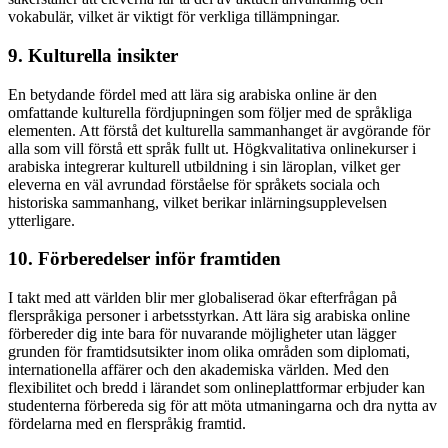
vokabulär, vilket är viktigt för verkliga tillämpningar.
9. Kulturella insikter
En betydande fördel med att lära sig arabiska online är den
omfattande kulturella fördjupningen som följer med de språkliga
elementen. Att förstå det kulturella sammanhanget är avgörande för
alla som vill förstå ett språk fullt ut. Högkvalitativa onlinekurser i
arabiska integrerar kulturell utbildning i sin läroplan, vilket ger
eleverna en väl avrundad förståelse för språkets sociala och
historiska sammanhang, vilket berikar inlärningsupplevelsen
ytterligare.
10. Förberedelser inför framtiden
I takt med att världen blir mer globaliserad ökar efterfrågan på
flerspråkiga personer i arbetsstyrkan. Att lära sig arabiska online
förbereder dig inte bara för nuvarande möjligheter utan lägger
grunden för framtidsutsikter inom olika områden som diplomati,
internationella affärer och den akademiska världen. Med den
flexibilitet och bredd i lärandet som onlineplattformar erbjuder kan
studenterna förbereda sig för att möta utmaningarna och dra nytta av
fördelarna med en flerspråkig framtid.