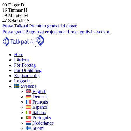
00
Dagar
D
16
Timmar
H
59
Minuter
M
41
Sekunder
S
Prova Talkpal Premium gratis i 14 dagar
Prova gratis
Begränsat erbjudande:
Prova gratis i 2 veckor
Hem
Lärdom
För Företag
För Utbildning
Registrera dig
Logga in
Svenska
English
Deutsch
Français
Español
Italiano
Português
Nederlands
Suomi