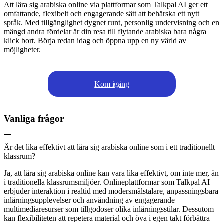
Att lära sig arabiska online via plattformar som Talkpal AI ger ett
omfattande, flexibelt och engagerande sätt att behärska ett nytt
språk. Med tillgänglighet dygnet runt, personlig undervisning och en
mängd andra fördelar är din resa till flytande arabiska bara några
klick bort. Börja redan idag och öppna upp en ny värld av
möjligheter.
Kom igång
Vanliga frågor
Är det lika effektivt att lära sig arabiska online som i ett traditionellt
klassrum?
Ja, att lära sig arabiska online kan vara lika effektivt, om inte mer, än
i traditionella klassrumsmiljöer. Onlineplattformar som Talkpal AI
erbjuder interaktion i realtid med modersmålstalare, anpassningsbara
inlärningsupplevelser och användning av engagerande
multimediaresurser som tillgodoser olika inlärningsstilar. Dessutom
kan flexibiliteten att repetera material och öva i egen takt förbättra