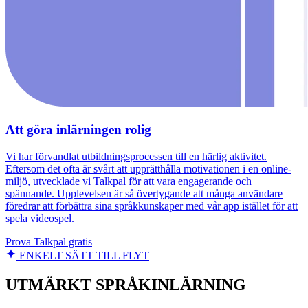
Att göra inlärningen rolig
Vi har förvandlat utbildningsprocessen till en härlig aktivitet.
Eftersom det ofta är svårt att upprätthålla motivationen i en online-
miljö, utvecklade vi Talkpal för att vara engagerande och
spännande. Upplevelsen är så övertygande att många användare
föredrar att förbättra sina språkkunskaper med vår app istället för att
spela videospel.
Prova Talkpal gratis
ENKELT SÄTT TILL FLYT
UTMÄRKT SPRÅKINLÄRNING