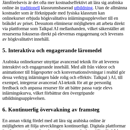
Jämförelsevis är det ofta mer kostnadseffektivt att lära sig arabiska
online än
traditionell
klassrumsbaserad
utbildning
. Utan de allmänna
kostnader som är förknippade med fysiska klassrum kan
onlinekurser erbjuda högkvalitativa inlärningsupplevelser till en
bråkdel av priset. Dessutom eliminerar möjligheten att arbeta direkt
via plattformar som Talkpal AI mellanhanden, vilket säkerställer att
resurserna fokuseras direkt på elevernas engagemang och leverans
av högkvalitativt innehåll.
5. Interaktiva och engagerande läromedel
Arabiska onlinekurser utnyttjar avancerad teknik för att leverera
interaktivt och engagerande innehåll. Med allt från videor och
animationer till frågesporter och konversationsövningar i realtid gör
dessa verktyg inlärningen både rolig och effektiv. Talkpal ) AI, till
exempel, integrerar avancerad AI-teknik för att ge personlig
feedback och anpassa resurser för att bättre passa varje elevs
inlärningskurva, vilket förbättrar den övergripande
utbildningsupplevelsen.
6. Kontinuerlig övervakning av framsteg
En annan viktig fördel med att lära sig arabiska online är
möjligheten att följa utvecklingen kontinuerligt. Digitala plattformar