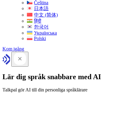
Čeština
日本語
中文 (简体)
हिंदी
한국어
Українська
Polski
Kom igång
Lär dig språk snabbare med AI
Talkpal gör AI till din personliga språklärare