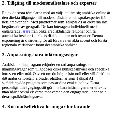
2. Tillgång till modersmålstalare och experter
En av de stora fördelarna med att välja att lära sig arabiska online är
den direkta tillgången till modersmålstalare och språkexperter från
hela arabvärlden. Med plattformar som Talkpal AI är eleverna inte
begränsade av geografi. De kan interagera individuellt med
engagerade
lärare
från olika arabisktalande regioner och få
autentiska insikter i språkets dialekt, kultur och nyanser. Denna
exponering är ovärderlig för att förvärva en äkta accent och förstå
regionala variationer inom det arabiska språket.
3. Anpassningsbara inlärningsvägar
Arabiska onlineprogram erbjuder en rad anpassningsbara
inlärningsvägar som tillgodoser olika kunskapsnivåer och specifika
intressen eller mål. Oavsett om du börjar från noll eller vill förbättra
ditt arabiska företag, erbjuder plattformar som Talkpal AI
skräddarsydda program som passar dina exakta behov. Detta
personliga tillvägagångssätt gör inte bara inlärningen mer effektiv
utan håller också eleverna motiverade och engagerade under hela
deras språkinlärningsresa.
4. Kostnadseffektiva lösningar för lärande