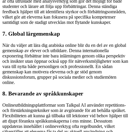
är ofta utrustade med analysverktyg som gör det möjligt för både
studenter och lärare att följa upp förbättringar. Denna ständiga
feedback hjälper till att identifiera styrkor och förbättringsområden,
vilket gör att eleverna kan fokusera på specifika kompetenser
samtidigt som de stadigt utvecklas mot flytande kunskaper.
7. Global lärgemenskap
När du väljer att lära dig arabiska online blir du en del av en global
gemenskap av elever och utbildare. Denna internationella
exponering förbättrar inte bara inlärningen genom olika perspektiv
och insikter utan öppnar också upp för nätverksmöjligheter som kan
vara till nytta både personligen och professionellt. En sådan
gemenskap kan motivera eleverna och ge stöd genom
diskussionsforum, grupper på sociala medier och studiemöten
online.
8. Bevarande av språkkunskaper
Onlineutbildningsplattformar som Talkpal AI använder repetitions-
och förstärkningstekniker som är avgörande för att behålla språket.
Flexibiliteten att kunna gå tillbaka till lektioner vid behov hjälper till
att djupt förankra språkkunskaperna i ens minne. Dessutom
uppdateras innehållet i onlineverktyg ofta regelbundet, vilket
säkerställer att eleverna får ta del av aktuell användning och