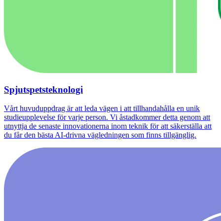
Spjutspetsteknologi
Vårt huvuduppdrag är att leda vägen i att tillhandahålla en unik
studieupplevelse för varje person. Vi åstadkommer detta genom att
utnyttja de senaste innovationerna inom teknik för att säkerställa att
du får den bästa AI-drivna vägledningen som finns tillgänglig.