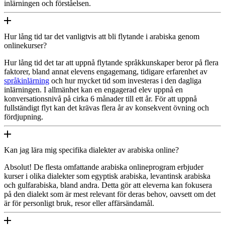
inlärningen och förståelsen.
Hur lång tid tar det vanligtvis att bli flytande i arabiska genom
onlinekurser?
Hur lång tid det tar att uppnå flytande språkkunskaper beror på flera
faktorer, bland annat elevens engagemang, tidigare erfarenhet av
språkinlärning
och hur mycket tid som investeras i den dagliga
inlärningen. I allmänhet kan en engagerad elev uppnå en
konversationsnivå på cirka 6 månader till ett år. För att uppnå
fullständigt flyt kan det krävas flera år av konsekvent övning och
fördjupning.
Kan jag lära mig specifika dialekter av arabiska online?
Absolut! De flesta omfattande arabiska onlineprogram erbjuder
kurser i olika dialekter som egyptisk arabiska, levantinsk arabiska
och gulfarabiska, bland andra. Detta gör att eleverna kan fokusera
på den dialekt som är mest relevant för deras behov, oavsett om det
är för personligt bruk, resor eller affärsändamål.