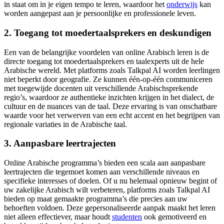
in staat om in je eigen tempo te leren, waardoor het
onderwijs
kan
worden aangepast aan je persoonlijke en professionele leven.
2. Toegang tot moedertaalsprekers en deskundigen
Een van de belangrijke voordelen van online Arabisch leren is de
directe toegang tot moedertaalsprekers en taalexperts uit de hele
Arabische wereld. Met platforms zoals Talkpal AI worden leerlingen
niet beperkt door geografie. Ze kunnen één-op-één communiceren
met toegewijde docenten uit verschillende Arabischsprekende
regio’s, waardoor ze authentieke inzichten krijgen in het dialect, de
cultuur en de nuances van de taal. Deze ervaring is van onschatbare
waarde voor het verwerven van een echt accent en het begrijpen van
regionale variaties in de Arabische taal.
3. Aanpasbare leertrajecten
Online Arabische programma’s bieden een scala aan aanpasbare
leertrajecten die tegemoet komen aan verschillende niveaus en
specifieke interesses of doelen. Of u nu helemaal opnieuw begint of
uw zakelijke Arabisch wilt verbeteren, platforms zoals Talkpal AI
bieden op maat gemaakte programma’s die precies aan uw
behoeften voldoen. Deze gepersonaliseerde aanpak maakt het leren
niet alleen effectiever, maar houdt
studenten
ook gemotiveerd en