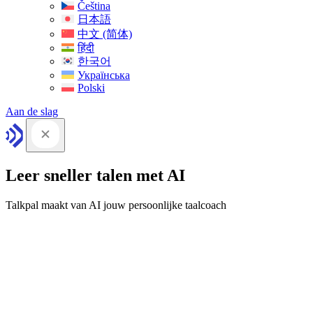
Čeština
日本語
中文 (简体)
हिंदी
한국어
Українська
Polski
Aan de slag
Leer sneller talen met AI
Talkpal maakt van AI jouw persoonlijke taalcoach