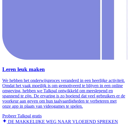
Leren leuk maken
We hebben het onderwijsproces veranderd in een heerlijke activiteit.
Omdat het vaak moeilijk is om gemotiveerd te blijven in een online
omgeving, hebben we Talkpal ontwikkeld om meeslepend en
spannend te zijn. De ervaring is zo boeiend dat veel gebruikers er de
voorkeur aan geven om hun taalvaardigheden te verbeteren met
onze app in plaats van videogames te spelen.
Probeer Talkpal gratis
DE MAKKELIJKE WEG NAAR VLOEIEND SPREKEN