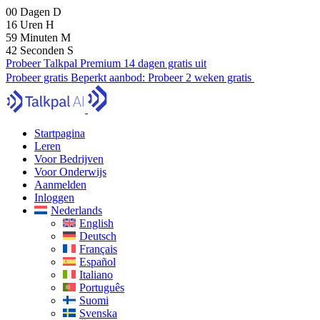
00
Dagen
D
16
Uren
H
59
Minuten
M
41
Seconden
S
Probeer Talkpal Premium 14 dagen gratis uit
Probeer gratis
Beperkt aanbod:
Probeer 2 weken gratis
Startpagina
Leren
Voor Bedrijven
Voor Onderwijs
Aanmelden
Inloggen
Nederlands
English
Deutsch
Français
Español
Italiano
Português
Suomi
Svenska