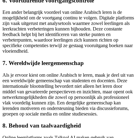
6. Voortdurende voortgangscontrole
Een ander belangrijk voordeel van online Arabisch leren is de
mogelijkheid om de voortgang continu te volgen. Digitale platforms
zijn vaak uitgerust met analysetools waarmee zowel leerlingen als
leerkrachten verbeteringen kunnen bijhouden. Deze constante
feedback helpt bij het identificeren van sterke punten en
verbeterpunten, waardoor leerlingen zich kunnen richten op
specifieke competenties terwijl ze gestaag vooruitgang boeken naar
vloeiendheid.
7. Wereldwijde leergemeenschap
Als je ervoor kiest om online Arabisch te leren, maak je deel uit van
een wereldwijde gemeenschap van studenten en docenten. Deze
internationale blootstelling bevordert niet alleen het leren door
middel van gevarieerde perspectieven en inzichten, maar opent ook
netwerkmogelijkheden die zowel op persoonlijk als professioneel
vlak voordelig kunnen zijn. Een dergelijke gemeenschap kan
lerenden motiveren en ondersteuning bieden via discussieforums,
groepen op sociale media en online studiesessies.
8. Behoud van taalvaardigheid
Online leerplatforms zoals Talkpal AI maken gebruik van