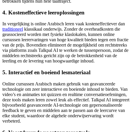
betrokken tijdens hun hele taaltraject.
4. Kosteneffectieve leeroplossingen
In vergelijking is online Arabisch leren vaak kosteneffectiever dan
traditioneel
klassikaal onderwijs. Zonder de overheadkosten die
geassocieerd worden met fysieke klaslokalen, kunnen online
cursussen leerervaringen van hoge kwaliteit bieden tegen een fractie
van de prijs. Bovendien elimineert de mogelijkheid om rechtstreeks
via platforms zoals Talkpal AI te werken de tussenpersoon, zodat de
middelen rechtstreeks gericht zijn op de betrokkenheid van de
leerling en de levering van hoogwaardige inhoud.
5. Interactief en boeiend lesmateriaal
Online cursussen Arabisch maken gebruik van geavanceerde
technologie om zeer interactieve en boeiende inhoud te bieden. Van
video’s en animaties tot quizzen en realtime conversatieoefeningen,
deze tools maken leren zowel leuk als effectief. Talkpal AI integreert
bijvoorbeeld geavanceerde AI-technologie om gepersonaliseerde
feedback te geven en middelen aan te passen aan de leercurve van
elke student, waardoor de algehele onderwijservaring wordt
verbeterd.