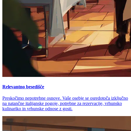
Relevantno besedišče
Preskočimo nepotrebne osnove. Vaše osebje se osredotoča izključno
na natančne italijanske pogoje, potrebne za rezervacije, vrhunsko
kulinariko in vrhunske odnose z gosti.