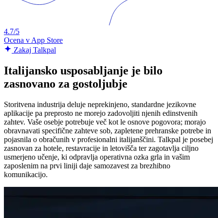
4.7/5
Ocena v App Store
Zakaj Talkpal
Italijansko usposabljanje je bilo
zasnovano za gostoljubje
Storitvena industrija deluje neprekinjeno, standardne jezikovne
aplikacije pa preprosto ne morejo zadovoljiti njenih edinstvenih
zahtev. Vaše osebje potrebuje več kot le osnove pogovora; morajo
obravnavati specifične zahteve sob, zapletene prehranske potrebe in
pojasnila o obračunih v profesionalni italijanščini. Talkpal je posebej
zasnovan za hotele, restavracije in letovišča ter zagotavlja ciljno
usmerjeno učenje, ki odpravlja operativna ozka grla in vašim
zaposlenim na prvi liniji daje samozavest za brezhibno
komunikacijo.