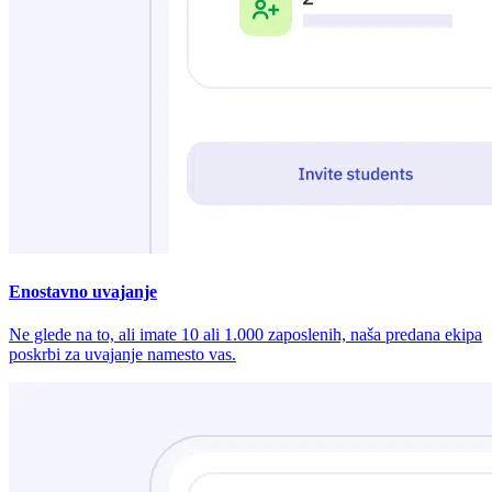
Enostavno uvajanje
Ne glede na to, ali imate 10 ali 1.000 zaposlenih, naša predana ekipa
poskrbi za uvajanje namesto vas.