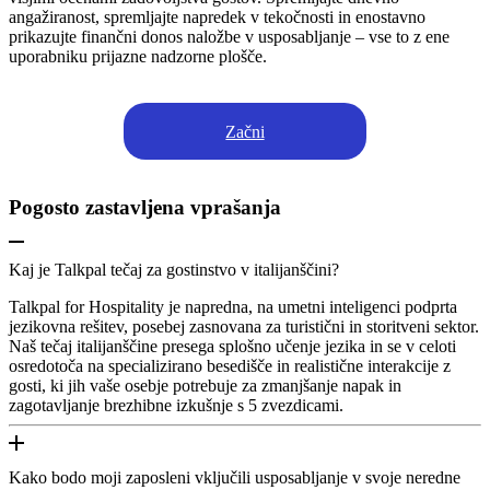
angažiranost, spremljajte napredek v tekočnosti in enostavno
prikazujte finančni donos naložbe v usposabljanje – vse to z ene
uporabniku prijazne nadzorne plošče.
Začni
Pogosto zastavljena vprašanja
Kaj je Talkpal tečaj za gostinstvo v italijanščini?
Talkpal for Hospitality je napredna, na umetni inteligenci podprta
jezikovna rešitev, posebej zasnovana za turistični in storitveni sektor.
Naš tečaj italijanščine presega splošno učenje jezika in se v celoti
osredotoča na specializirano besedišče in realistične interakcije z
gosti, ki jih vaše osebje potrebuje za zmanjšanje napak in
zagotavljanje brezhibne izkušnje s 5 zvezdicami.
Kako bodo moji zaposleni vključili usposabljanje v svoje neredne