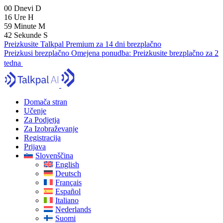
00
Dnevi
D
16
Ure
H
59
Minute
M
41
Sekunde
S
Preizkusite Talkpal Premium za 14 dni brezplačno
Preizkusi brezplačno
Omejena ponudba:
Preizkusite brezplačno za 2
tedna
Domača stran
Učenje
Za Podjetja
Za Izobraževanje
Registracija
Prijava
Slovenščina
English
Deutsch
Français
Español
Italiano
Nederlands
Suomi