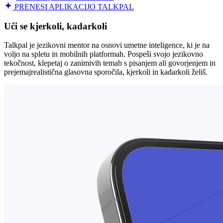
PRENESI APLIKACIJO TALKPAL
Uči se kjerkoli, kadarkoli
Talkpal je jezikovni mentor na osnovi umetne inteligence, ki je na
voljo na spletu in mobilnih platformah. Pospeši svojo jezikovno
tekočnost, klepetaj o zanimivih temah s pisanjem ali govorjenjem in
prejemajrealistična glasovna sporočila, kjerkoli in kadarkoli želiš.