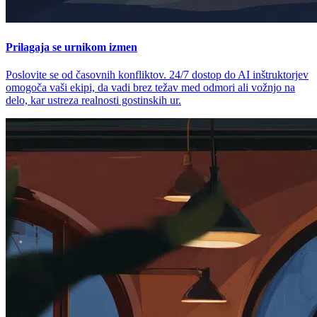
Prilagaja se urnikom izmen
Poslovite se od časovnih konfliktov. 24/7 dostop do AI inštruktorjev
omogoča vaši ekipi, da vadi brez težav med odmori ali vožnjo na
delo, kar ustreza realnosti gostinskih ur.