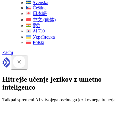
Svenska
Čeština
日本語
中文 (简体)
हिंदी
한국어
Українська
Polski
Začni
Hitrejše učenje jezikov z umetno
inteligenco
Talkpal spremeni AI v tvojega osebnega jezikovnega trenerja