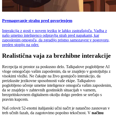
Premagovanje strahu pred govorjenjem
Interakcija z gosti v novem jeziku je lahko zastrašujoča. Vadba z
našo umetno inteligenco odpravlja strah pred napakami, kar
zaposlenim omogoča, da zgradijo pristno samozavest v pogovoru,
preden stopijo na oder.
Realistična vaja za brezhibne interakcije
Recepcija ni prostor za poskusno delo. Talkpalove poglobljene AI
vloge omogočajo vašim zaposlenim, da se znajdejo v gostoljubju z
visokimi vložki. Ne čakajte na živo gostujočo interakcijo, da
preizkusite jezikovne sposobnosti vaše ekipe. Talkpalovo
poglobljeno učenje umetne inteligence omogoča vašim zaposlenim,
da se znajdejo v zahtevnih gostinskih situacijah v varnem,
brezpritiskovnem digitalnem okolju dolgo preden se srečajo s
pravim kupcem.
Naš celovit 52-enotni italijanski učni načrt je natančno zasnovan v
treh učnih fazah, da zagotovimo popolno tekočnost. V
načinu