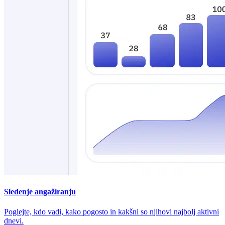
Sledenje angažiranju
Poglejte, kdo vadi, kako pogosto in kakšni so njihovi najbolj aktivni
dnevi.