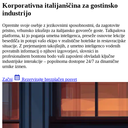
Korporativna italijanščina za gostinsko
industrijo
Opremite svoje osebje z jezikovnimi sposobnostmi, da zagotovite
pristno, vrhunsko izkušnjo za italijansko govoreče goste. Talkpalova
platforma, ki jo poganja umetna inteligenca, preseže osnovne lekcije
besedišča in potopi vašo ekipo v realistične hotelske in restavracijske
situacije. Z prejemanjem takojšnjih, z umetno inteligenco vodenih
povratnih informacij o njihovi izgovorjavi, slovnici in
profesionalnem bontonu bodo vaši zaposleni obvladali ključne
industrijske interakcije – popolnoma dostopne 24/7 za dinamične
urnike izmen.
Začni
Rezervirajte brezplačen posvet