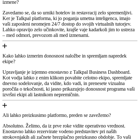
izmene?
Zavedamo se, da so urniki hotelov in restavracij zelo spremenljivi.
Ker je Talkpal platforma, ki jo poganja umetna inteligenca, imajo
vaši zaposleni neomejen 24/7 dostop do svojih virtualnih tutorjev.
Lahko opravijo zelo učinkovite, krajše vaje kadarkoli jim to ustreza
– med odmori, prevozom ali med izmenami.
Kako lahko izmerim donosnost naložbe in spremljam napredek
ekipe?
Upravljanje je izjemno enostavno z Talkpal Business Dashboard.
Kot vodja lahko z enim klikom povabite celotno ekipo, spremljate
dnevno sodelovanje, da vidite, kdo vadi, in prenesete vizualna
poročila o tekočnosti, ki jasno prikazujejo donosnost programa vaši
izvršni ekipi ali lastnikom nepremičnin.
Ali lahko preizkusimo platformo, preden se zavežemo?
Absolutno. Želimo, da iz prve roke vidite operativno vrednost.
Enostavno lahko rezervirate vodeno predstavitev pri naših
strokovnjakih ali začnete brezplačno preizkusno obdobje. To vaši