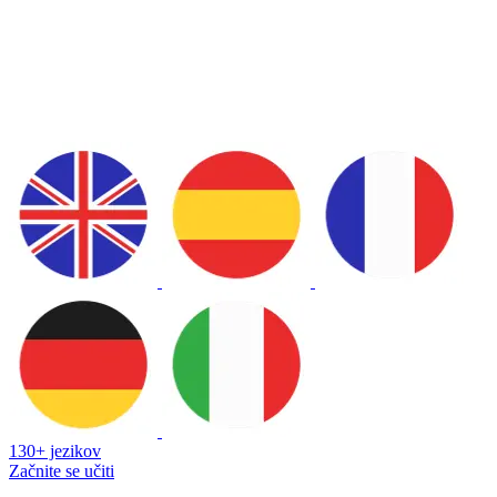
130+ jezikov
Začnite se učiti