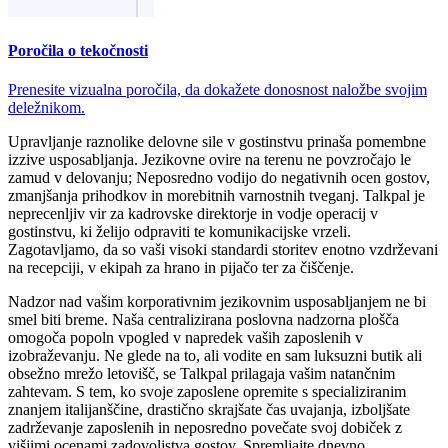
Poročila o tekočnosti
Prenesite vizualna poročila, da dokažete donosnost naložbe svojim
deležnikom.
Upravljanje raznolike delovne sile v gostinstvu prinaša pomembne
izzive usposabljanja. Jezikovne ovire na terenu ne povzročajo le
zamud v delovanju; Neposredno vodijo do negativnih ocen gostov,
zmanjšanja prihodkov in morebitnih varnostnih tveganj. Talkpal je
neprecenljiv vir za kadrovske direktorje in vodje operacij v
gostinstvu, ki želijo odpraviti te komunikacijske vrzeli.
Zagotavljamo, da so vaši visoki standardi storitev enotno vzdrževani
na recepciji, v ekipah za hrano in pijačo ter za čiščenje.
Nadzor nad vašim korporativnim jezikovnim usposabljanjem ne bi
smel biti breme. Naša centralizirana poslovna nadzorna plošča
omogoča popoln vpogled v napredek vaših zaposlenih v
izobraževanju. Ne glede na to, ali vodite en sam luksuzni butik ali
obsežno mrežo letovišč, se Talkpal prilagaja vašim natančnim
zahtevam. S tem, ko svoje zaposlene opremite s specializiranim
znanjem italijanščine, drastično skrajšate čas uvajanja, izboljšate
zadrževanje zaposlenih in neposredno povečate svoj dobiček z
višjimi ocenami zadovoljstva gostov. Spremljajte dnevno