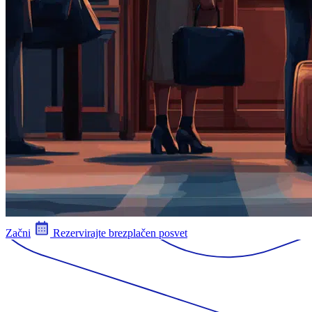
Začni
Rezervirajte brezplačen posvet