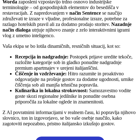
Worda
zaposleni vzpostavijo trdno osnovo industrijske
terminologije – od gospodinjskih elementov do besedišča v
restavracijah. Z napredovanjem v
način Sentence
se naučijo
združevati te izraze v vljudne, profesionalne izraze, potrebne za
razlago hotelskih pravil ali za dodatno prodajo storitev.
Nazadnje
način dialoga
utrjuje njihovo znanje z zelo interaktivnimi igrami
vlog z umetno inteligenco.
Vaša ekipa se bo lotila dinamičnih, resničnih situacij, kot so:
Recepcija in nadgradnje:
Postopek prijave uredite tekoče,
razložite kategorije sob in gladko ponudite nadgradnje
premium apartmajev v urejeni italijanščini.
Čiščenje in vzdrževanje:
Hitro razumite in proaktivno
odgovarjajte na prošnje gostov za dodatne ugodnosti, urnike
čiščenja sob ali manjša tehnična popravila.
Kulinarika in lokalna strokovnost:
Samozavestno vodite
goste skozi regionalne jedilnike in ponudite osebna
priporočila za lokalne oglede in znamenitosti.
Z AI povratnimi informacijami v realnem času, ki popravlja njihovo
slovnico, ton in izgovorjavo, se bo vaše osebje naučilo, kako
zagotoviti nepozabno, pristno italijansko izkušnjo gostov.