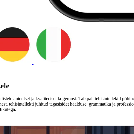
sele
listele autentset ja kvaliteetset kogemust. Talkpali tehisintellektil põhi
st, tehisintellekti juhitud tagasisidet häälduse, grammatika ja professio
fikutega.