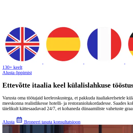
130+ keelt
Alusta õppimist
Ettevõtte itaalia keel külalislahkuse tööstu
Varusta oma töötajaid keeleoskustega, et pakkuda itaaliakeelsetele küla
meeskonna realistlikesse hotelli- ja restoraniolukordadesse. Saades kohe
täielikult kättesaadavad 24/7, et kohaneda dünaamiliste vahetuste graa
Alusta
Broneeri tasuta konsultatsioon