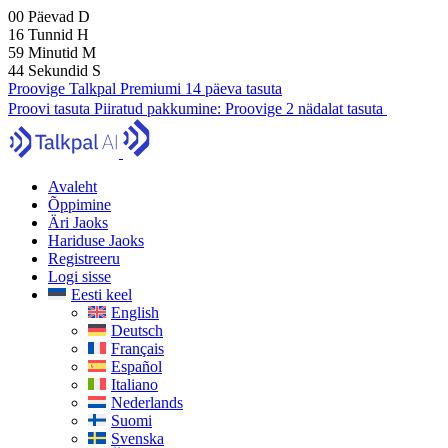
00
Päevad
D
16
Tunnid
H
59
Minutid
M
43
Sekundid
S
Proovige Talkpal Premiumi 14 päeva tasuta
Proovi tasuta
Piiratud pakkumine:
Proovige 2 nädalat tasuta
Avaleht
Õppimine
Äri Jaoks
Hariduse Jaoks
Registreeru
Logi sisse
Eesti keel
English
Deutsch
Français
Español
Italiano
Nederlands
Suomi
Svenska