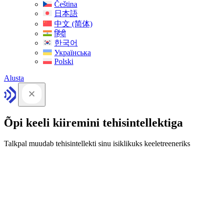
Čeština
日本語
中文 (简体)
हिंदी
한국어
Українська
Polski
Alusta
Õpi keeli kiiremini tehisintellektiga
Talkpal muudab tehisintellekti sinu isiklikuks keeletreeneriks