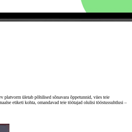
nev platvorm ületab põhilised sõnavara õppetunnid, viies teie
naalse etiketi kohta, omandavad teie töötajad olulisi tööstussuhtlusi –