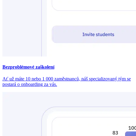
Bezproblémové zaškolení
Ať už máte 10 nebo 1 000 zaměstnanců, náš specializovaný tým se
postará o onboarding za vás.