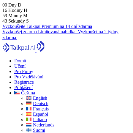
00
Dny
D
16
Hodiny
H
59
Minuty
M
41
Sekundy
S
Vyzkoušejte Talkpal Premium na 14 dní zdarma
Vyzkoušej zdarma
Limitovaná nabídka:
Vyzkoušet na 2 týdny
zdarma
Domů
Učení
Pro Firmy
Pro Vzdělávání
Registrace
Přihlášení
Čeština
English
Deutsch
Français
Español
Italiano
Nederlands
Suomi