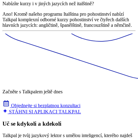
Nabízíte kurzy i v jiných jazycích než italštině?
Ano! Kromě našeho programu Italština pro pohostinství nabízí
Talkpal komplexní odborné kurzy pohostinství ve čtyřech dalších
hlavních jazycích: angličtině, španělštině, francouzštině a němčině.
Začněte s Talkpalem ještě dnes
Objednejte si bezplatnou konzultaci
STÁHNI SI APLIKACI TALKPAL
Uč se kdykoli a kdekoli
Talkpal je tvůj jazykový lektor s umělou inteligencí, kterého najdeš