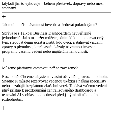
kdykoli jim to vyhovuje – během přestávek, dopravy nebo mezi
směnami.
Jak mohu měřit návratnost investic a sledovat pokrok týmu?
Správa je s Talkpal Business Dashboardem neuvěřitelně
jednoduchá. Jako manažer můžete jedním kliknutím pozvat celý
tým, sledovat denní účast a zjistit, kdo cvičí, a stahovat vizuální
zprávy o plynulosti, které jasně ukázaly návratnost investic
programu vašemu vedení nebo majitelům nemovitostí.
Můžeme platformu otestovat, než se zavážeme?
Rozhodně. Chceme, abyste na vlastní oči viděli provozní hodnotu.
Snadno si můžete rezervovat vedenou ukázku s našimi specialisty
nebo si zahájit bezplatnou zkušební verzi. To dává vašemu vedení
plný přístup k prozkoumání centralizovaného dashboardu a
testování AI v oblasti pohostinství před jakýmkoli nákupním
rozhodnutím.