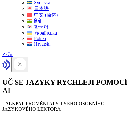
Svenska
日本語
中文 (简体)
हिंदी
한국어
Українська
Polski
Hrvatski
Začni
UČ SE JAZYKY RYCHLEJI POMOCÍ
AI
TALKPAL PROMĚNÍ AI V TVÉHO OSOBNÍHO
JAZYKOVÉHO LEKTORA