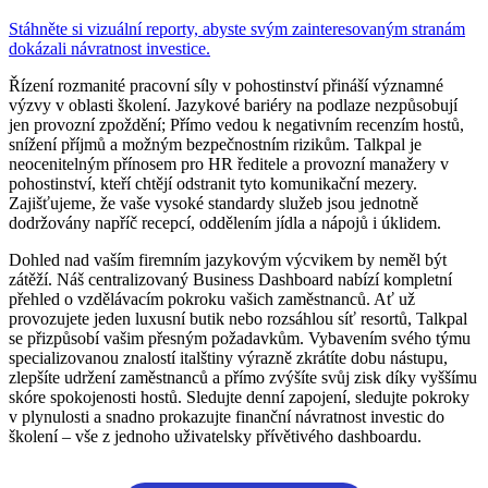
Stáhněte si vizuální reporty, abyste svým zainteresovaným stranám
dokázali návratnost investice.
Řízení rozmanité pracovní síly v pohostinství přináší významné
výzvy v oblasti školení. Jazykové bariéry na podlaze nezpůsobují
jen provozní zpoždění; Přímo vedou k negativním recenzím hostů,
snížení příjmů a možným bezpečnostním rizikům. Talkpal je
neocenitelným přínosem pro HR ředitele a provozní manažery v
pohostinství, kteří chtějí odstranit tyto komunikační mezery.
Zajišťujeme, že vaše vysoké standardy služeb jsou jednotně
dodržovány napříč recepcí, oddělením jídla a nápojů i úklidem.
Dohled nad vaším firemním jazykovým výcvikem by neměl být
zátěží. Náš centralizovaný Business Dashboard nabízí kompletní
přehled o vzdělávacím pokroku vašich zaměstnanců. Ať už
provozujete jeden luxusní butik nebo rozsáhlou síť resortů, Talkpal
se přizpůsobí vašim přesným požadavkům. Vybavením svého týmu
specializovanou znalostí italštiny výrazně zkrátíte dobu nástupu,
zlepšíte udržení zaměstnanců a přímo zvýšíte svůj zisk díky vyššímu
skóre spokojenosti hostů. Sledujte denní zapojení, sledujte pokroky
v plynulosti a snadno prokazujte finanční návratnost investic do
školení – vše z jednoho uživatelsky přívětivého dashboardu.