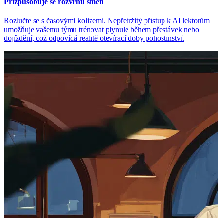
Přizpůsobuje se rozvrhu směn
Rozlučte se s časovými kolizemi. Nepřetržitý přístup k AI lektorům
umožňuje vašemu týmu trénovat plynule během přestávek nebo
dojíždění, což odpovídá realitě otevírací doby pohostinství.