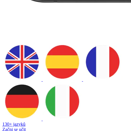
130+ jazyků
Začni se učit