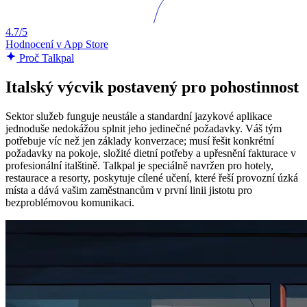
4.7/5
Hodnocení v App Store
Proč Talkpal
Italský výcvik postavený pro pohostinnost
Sektor služeb funguje neustále a standardní jazykové aplikace
jednoduše nedokážou splnit jeho jedinečné požadavky. Váš tým
potřebuje víc než jen základy konverzace; musí řešit konkrétní
požadavky na pokoje, složité dietní potřeby a upřesnění fakturace v
profesionální italštině. Talkpal je speciálně navržen pro hotely,
restaurace a resorty, poskytuje cílené učení, které řeší provozní úzká
místa a dává vašim zaměstnancům v první linii jistotu pro
bezproblémovou komunikaci.