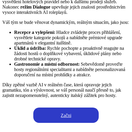
vysvětlení hotelových pravidel nebo k dalšímu prodeji služeb.
Nakonec
režim Dialogue
upevňuje jejich znalosti prostřednictvím
vysoce interaktivních AI roleplayů.
Váš tým se bude věnovat dynamickým, reálným situacím, jako jsou:
Recepce a vylepšení:
Hladce zvládejte proces přihlášení,
vysvětlete kategorie pokojů a nabídněte prémiové upgrade
apartmánů v elegantní italštině.
Úklid a údržba:
Rychle pochopte a proaktivně reagujte na
žádosti hostů o doplňkové vybavení, úklidové plány nebo
drobné technické opravy.
Gastronomie a místní odbornost:
Sebevědomě proveďte
hosty regionálními specialitami a nabídněte personalizovaná
doporučení na místní prohlídky a atrakce.
Díky zpětné vazbě AI v reálném čase, která opravuje jejich
gramatiku, tón a výslovnost, se váš personál naučí přesně to, jak
zajistit nezapomenutelný, autenticky italský zážitek pro hosty.
Začni