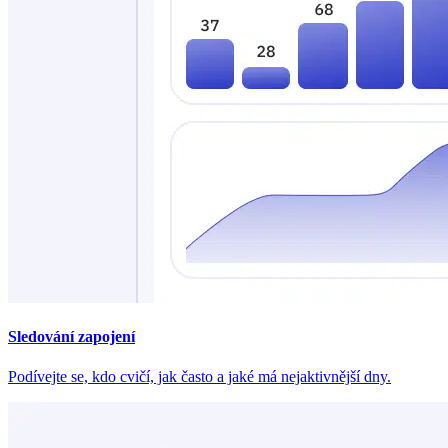
Sledování zapojení
Podívejte se, kdo cvičí, jak často a jaké má nejaktivnější dny.