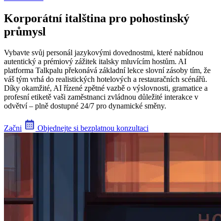
Korporátní italština pro pohostinský
průmysl
Vybavte svůj personál jazykovými dovednostmi, které nabídnou
autentický a prémiový zážitek italsky mluvícím hostům. AI
platforma Talkpalu překonává základní lekce slovní zásoby tím, že
váš tým vrhá do realistických hotelových a restauračních scénářů.
Díky okamžité, AI řízené zpětné vazbě o výslovnosti, gramatice a
profesní etiketě vaši zaměstnanci zvládnou důležité interakce v
odvětví – plně dostupné 24/7 pro dynamické směny.
Začni
Objednejte si bezplatnou konzultaci