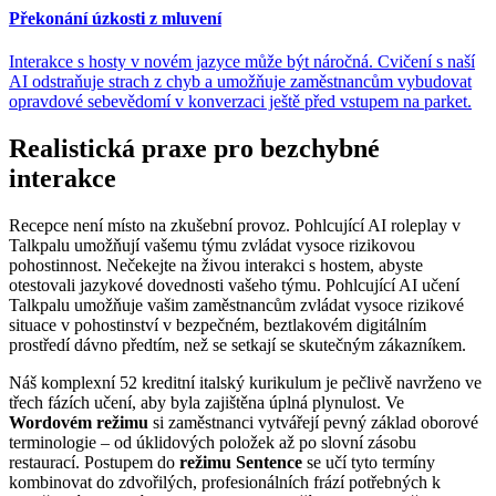
Překonání úzkosti z mluvení
Interakce s hosty v novém jazyce může být náročná. Cvičení s naší
AI odstraňuje strach z chyb a umožňuje zaměstnancům vybudovat
opravdové sebevědomí v konverzaci ještě před vstupem na parket.
Realistická praxe pro bezchybné
interakce
Recepce není místo na zkušební provoz. Pohlcující AI roleplay v
Talkpalu umožňují vašemu týmu zvládat vysoce rizikovou
pohostinnost. Nečekejte na živou interakci s hostem, abyste
otestovali jazykové dovednosti vašeho týmu. Pohlcující AI učení
Talkpalu umožňuje vašim zaměstnancům zvládat vysoce rizikové
situace v pohostinství v bezpečném, beztlakovém digitálním
prostředí dávno předtím, než se setkají se skutečným zákazníkem.
Náš komplexní 52 kreditní italský kurikulum je pečlivě navrženo ve
třech fázích učení, aby byla zajištěna úplná plynulost. Ve
Wordovém režimu
si zaměstnanci vytvářejí pevný základ oborové
terminologie – od úklidových položek až po slovní zásobu
restaurací. Postupem do
režimu Sentence
se učí tyto termíny
kombinovat do zdvořilých, profesionálních frází potřebných k