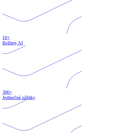
10+
Režimy AI
300+
Jedinečné zážitky