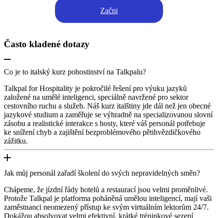
Začni
Často kladené dotazy
Co je to italský kurz pohostinství na Talkpalu?
Talkpal for Hospitality je pokročilé řešení pro výuku jazyků
založené na umělé inteligenci, speciálně navržené pro sektor
cestovního ruchu a služeb. Náš kurz italštiny jde dál než jen obecné
jazykové studium a zaměřuje se výhradně na specializovanou slovní
zásobu a realistické interakce s hosty, které váš personál potřebuje
ke snížení chyb a zajištění bezproblémového pětihvězdičkového
zážitku.
Jak můj personál zařadí školení do svých nepravidelných směn?
Chápeme, že jízdní řády hotelů a restaurací jsou velmi proměnlivé.
Protože Talkpal je platforma poháněná umělou inteligencí, mají vaši
zaměstnanci neomezený přístup ke svým virtuálním lektorům 24/7.
Dokážou absolvovat velmi efektivní, krátké tréninkové sezení