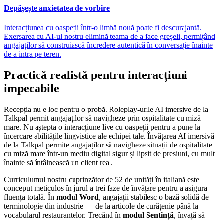
Depășește anxietatea de vorbire
Interacțiunea cu oaspeții într-o limbă nouă poate fi descurajantă.
Exersarea cu AI-ul nostru elimină teama de a face greșeli, permițând
angajaților să construiască încredere autentică în conversație înainte
de a intra pe teren.
Practică realistă pentru interacțiuni
impecabile
Recepția nu e loc pentru o probă. Roleplay-urile AI imersive de la
Talkpal permit angajaților să navigheze prin ospitalitate cu miză
mare. Nu aștepta o interacțiune live cu oaspeții pentru a pune la
încercare abilitățile lingvistice ale echipei tale. Învățarea AI imersivă
de la Talkpal permite angajaților să navigheze situații de ospitalitate
cu miză mare într-un mediu digital sigur și lipsit de presiuni, cu mult
înainte să întâlnească un client real.
Curriculumul nostru cuprinzător de 52 de unități în italiană este
conceput meticulos în jurul a trei faze de învățare pentru a asigura
fluența totală. În
modul Word
, angajații stabilesc o bază solidă de
terminologie din industrie — de la articole de curățenie până la
vocabularul restaurantelor. Trecând în
modul Sentință
, învață să