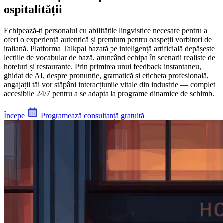
ospitalității
Echipează-ți personalul cu abilitățile lingvistice necesare pentru a
oferi o experiență autentică și premium pentru oaspeții vorbitori de
italiană. Platforma Talkpal bazată pe inteligență artificială depășește
lecțiile de vocabular de bază, aruncând echipa în scenarii realiste de
hoteluri și restaurante. Prin primirea unui feedback instantaneu,
ghidat de AI, despre pronunție, gramatică și eticheta profesională,
angajații tăi vor stăpâni interacțiunile vitale din industrie — complet
accesibile 24/7 pentru a se adapta la programe dinamice de schimb.
Începe
Programează consultanță gratuită