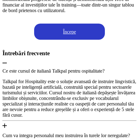
financiar al investițiilor tale în training—toate dintr-un singur tablou
de bord prietenos cu utilizatorul.
Începe
Întrebări frecvente
Ce este cursul de italiană Talkpal pentru ospitalitate?
Talkpal for Hospitality este o soluție avansată de instruire lingvistică,
bazată pe inteligență artificială, construită special pentru sectoarele
turismului și serviciilor. Cursul nostru de italiană depășește învățarea
limbilor obișnuite, concentrându-se exclusiv pe vocabularul
specializat și interacțiunile realiste cu oaspeții de care personalul tău
are nevoie pentru a reduce greșelile și a oferi o experiență de 5 stele
fără cusur.
Cum va integra personalul meu instruirea în turele lor neregulate?