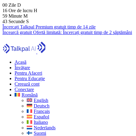
00
Zile
D
16
Ore de lucru
H
59
Minute
M
41
Secunde
S
Încercați Talkpal Premium gratuit timp de 14 zile
Încearcă gratuit
Ofertă limitată:
Încercați gratuit timp de 2 săptămâni
Acasă
Învățare
Pentru Afaceri
Pentru Educație
Creează cont
Conectare
Română
English
Deutsch
Français
Español
Italiano
Nederlands
Suomi