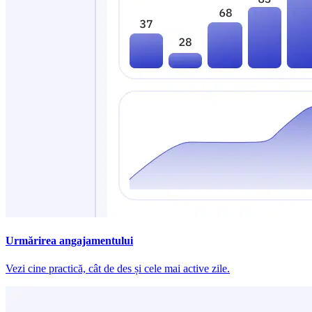
Urmărirea angajamentului
Vezi cine practică, cât de des și cele mai active zile.