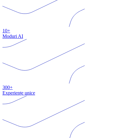
10+
Moduri AI
300+
Experiențe unice