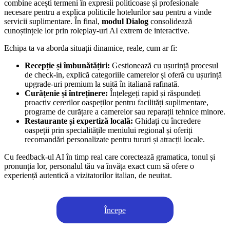
combine acești termeni în expresii politicoase și profesionale
necesare pentru a explica politicile hotelurilor sau pentru a vinde
servicii suplimentare. În final,
modul Dialog
consolidează
cunoștințele lor prin roleplay-uri AI extrem de interactive.
Echipa ta va aborda situații dinamice, reale, cum ar fi:
Recepție și îmbunătățiri:
Gestionează cu ușurință procesul
de check-in, explică categoriile camerelor și oferă cu ușurință
upgrade-uri premium la suită în italiană rafinată.
Curățenie și întreținere:
Înțelegeți rapid și răspundeți
proactiv cererilor oaspeților pentru facilități suplimentare,
programe de curățare a camerelor sau reparații tehnice minore.
Restaurante și expertiză locală:
Ghidați cu încredere
oaspeții prin specialitățile meniului regional și oferiți
recomandări personalizate pentru tururi și atracții locale.
Cu feedback-ul AI în timp real care corectează gramatica, tonul și
pronunția lor, personalul tău va învăța exact cum să ofere o
experiență autentică a vizitatorilor italian, de neuitat.
Începe