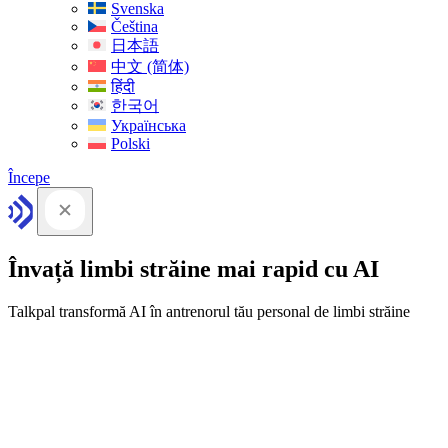
Svenska
Čeština
日本語
中文 (简体)
हिंदी
한국어
Українська
Polski
Începe
Învață limbi străine mai rapid cu AI
Talkpal transformă AI în antrenorul tău personal de limbi străine