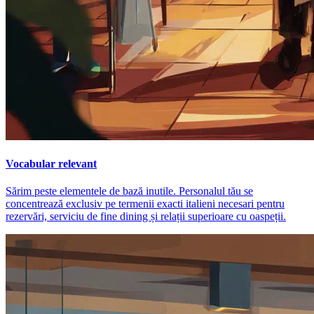
Vocabular relevant
Sărim peste elementele de bază inutile. Personalul tău se
concentrează exclusiv pe termenii exacti italieni necesari pentru
rezervări, serviciu de fine dining și relații superioare cu oaspeții.