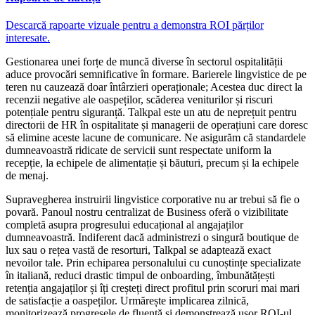
Descarcă rapoarte vizuale pentru a demonstra ROI părților
interesate.
Gestionarea unei forțe de muncă diverse în sectorul ospitalității
aduce provocări semnificative în formare. Barierele lingvistice de pe
teren nu cauzează doar întârzieri operaționale; Acestea duc direct la
recenzii negative ale oaspeților, scăderea veniturilor și riscuri
potențiale pentru siguranță. Talkpal este un atu de neprețuit pentru
directorii de HR în ospitalitate și managerii de operațiuni care doresc
să elimine aceste lacune de comunicare. Ne asigurăm că standardele
dumneavoastră ridicate de servicii sunt respectate uniform la
recepție, la echipele de alimentație și băuturi, precum și la echipele
de menaj.
Supravegherea instruirii lingvistice corporative nu ar trebui să fie o
povară. Panoul nostru centralizat de Business oferă o vizibilitate
completă asupra progresului educațional al angajaților
dumneavoastră. Indiferent dacă administrezi o singură boutique de
lux sau o rețea vastă de resorturi, Talkpal se adaptează exact
nevoilor tale. Prin echiparea personalului cu cunoștințe specializate
în italiană, reduci drastic timpul de onboarding, îmbunătățești
retenția angajaților și îți creșteți direct profitul prin scoruri mai mari
de satisfacție a oaspeților. Urmărește implicarea zilnică,
monitorizează progresele de fluență și demonstrează ușor ROI-ul