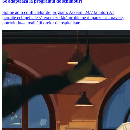
Se adaptează la programul de schimburi
Spune adio conflictelor de program. Accesul 24/7 la tutori AI
permite echipei tale să exerseze fără probleme în pauze sau navete,
potrivindu-se realității orelor de ospitalitate.