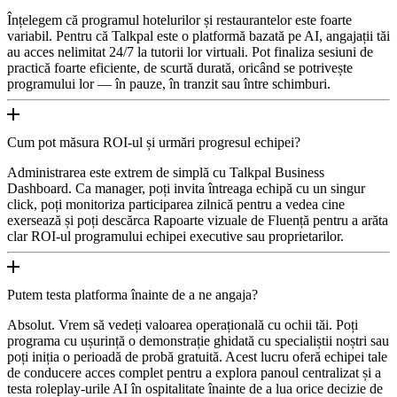
Înțelegem că programul hotelurilor și restaurantelor este foarte
variabil. Pentru că Talkpal este o platformă bazată pe AI, angajații tăi
au acces nelimitat 24/7 la tutorii lor virtuali. Pot finaliza sesiuni de
practică foarte eficiente, de scurtă durată, oricând se potrivește
programului lor — în pauze, în tranzit sau între schimburi.
Cum pot măsura ROI-ul și urmări progresul echipei?
Administrarea este extrem de simplă cu Talkpal Business
Dashboard. Ca manager, poți invita întreaga echipă cu un singur
click, poți monitoriza participarea zilnică pentru a vedea cine
exersează și poți descărca Rapoarte vizuale de Fluență pentru a arăta
clar ROI-ul programului echipei executive sau proprietarilor.
Putem testa platforma înainte de a ne angaja?
Absolut. Vrem să vedeți valoarea operațională cu ochii tăi. Poți
programa cu ușurință o demonstrație ghidată cu specialiștii noștri sau
poți iniția o perioadă de probă gratuită. Acest lucru oferă echipei tale
de conducere acces complet pentru a explora panoul centralizat și a
testa roleplay-urile AI în ospitalitate înainte de a lua orice decizie de