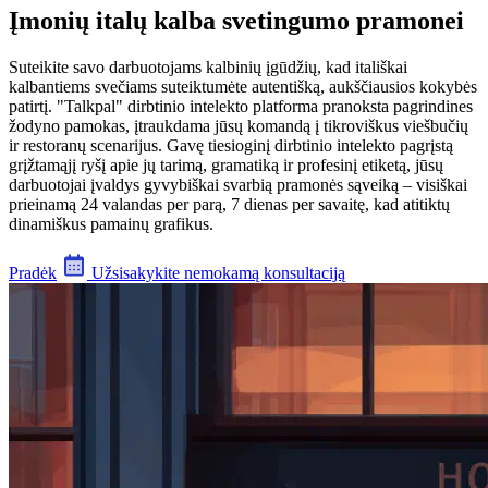
Įmonių italų kalba svetingumo pramonei
Suteikite savo darbuotojams kalbinių įgūdžių, kad itališkai
kalbantiems svečiams suteiktumėte autentišką, aukščiausios kokybės
patirtį. "Talkpal" dirbtinio intelekto platforma pranoksta pagrindines
žodyno pamokas, įtraukdama jūsų komandą į tikroviškus viešbučių
ir restoranų scenarijus. Gavę tiesioginį dirbtinio intelekto pagrįstą
grįžtamąjį ryšį apie jų tarimą, gramatiką ir profesinį etiketą, jūsų
darbuotojai įvaldys gyvybiškai svarbią pramonės sąveiką – visiškai
prieinamą 24 valandas per parą, 7 dienas per savaitę, kad atitiktų
dinamiškus pamainų grafikus.
Pradėk
Užsisakykite nemokamą konsultaciją