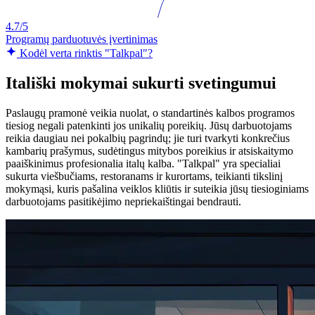
4.7/5
Programų parduotuvės įvertinimas
Kodėl verta rinktis "Talkpal"?
Itališki mokymai sukurti svetingumui
Paslaugų pramonė veikia nuolat, o standartinės kalbos programos
tiesiog negali patenkinti jos unikalių poreikių. Jūsų darbuotojams
reikia daugiau nei pokalbių pagrindų; jie turi tvarkyti konkrečius
kambarių prašymus, sudėtingus mitybos poreikius ir atsiskaitymo
paaiškinimus profesionalia italų kalba. "Talkpal" yra specialiai
sukurta viešbučiams, restoranams ir kurortams, teikianti tikslinį
mokymąsi, kuris pašalina veiklos kliūtis ir suteikia jūsų tiesioginiams
darbuotojams pasitikėjimo nepriekaištingai bendrauti.