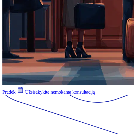
Pradėk
Užsisakykite nemokamą konsultaciją