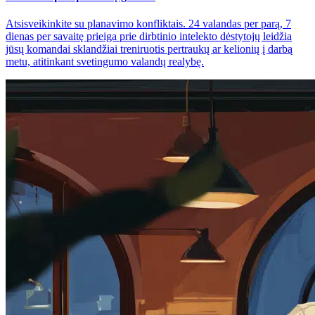
Atsisveikinkite su planavimo konfliktais. 24 valandas per parą, 7
dienas per savaitę prieiga prie dirbtinio intelekto dėstytojų leidžia
jūsų komandai sklandžiai treniruotis pertraukų ar kelionių į darbą
metu, atitinkant svetingumo valandų realybę.