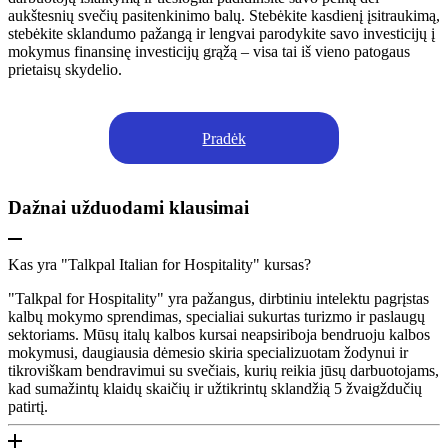
aukštesnių svečių pasitenkinimo balų. Stebėkite kasdienį įsitraukimą,
stebėkite sklandumo pažangą ir lengvai parodykite savo investicijų į
mokymus finansinę investicijų grąžą – visa tai iš vieno patogaus
prietaisų skydelio.
Pradėk
Dažnai užduodami klausimai
Kas yra "Talkpal Italian for Hospitality" kursas?
"Talkpal for Hospitality" yra pažangus, dirbtiniu intelektu pagrįstas
kalbų mokymo sprendimas, specialiai sukurtas turizmo ir paslaugų
sektoriams. Mūsų italų kalbos kursai neapsiriboja bendruoju kalbos
mokymusi, daugiausia dėmesio skiria specializuotam žodynui ir
tikroviškam bendravimui su svečiais, kurių reikia jūsų darbuotojams,
kad sumažintų klaidų skaičių ir užtikrintų sklandžią 5 žvaigždučių
patirtį.