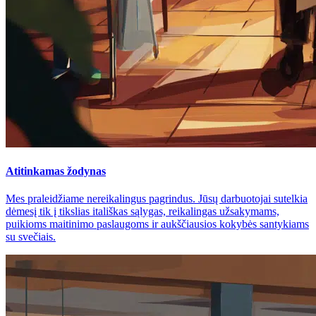
Atitinkamas žodynas
Mes praleidžiame nereikalingus pagrindus. Jūsų darbuotojai sutelkia
dėmesį tik į tikslias itališkas sąlygas, reikalingas užsakymams,
puikioms maitinimo paslaugoms ir aukščiausios kokybės santykiams
su svečiais.