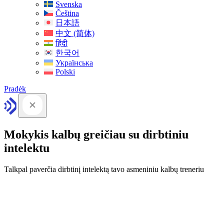
Svenska
Čeština
日本語
中文 (简体)
हिंदी
한국어
Українська
Polski
Pradėk
Mokykis kalbų greičiau su dirbtiniu
intelektu
Talkpal paverčia dirbtinį intelektą tavo asmeniniu kalbų treneriu