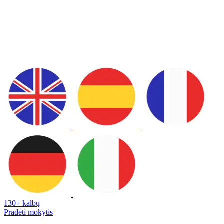
130+ kalbų
Pradėti mokytis