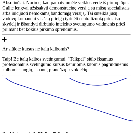
Absoliučiai. Norime, kad pamatytumėte veiklos vertę iš pirmų lūpų.
Galite lengvai užsisakyti demonstracinę versiją su mūsų specialistais
arba inicijuoti nemokamą bandomąją versiją. Tai suteikia jūsų
vadovų komandai visišką prieigą tyrinėti centralizuotą prietaisų
skydelį ir išbandyti dirbtinio intelekto svetingumo vaidmenis prieš
priimant bet kokius pirkimo sprendimus.
Ar siūlote kursus ne italų kalbomis?
Taip! Be italų kalbos svetingumui, "Talkpal" siūlo išsamius
profesionalius svetingumo kursus keturiomis kitomis pagrindinėmis
kalbomis: anglų, ispanų, prancūzų ir vokiečių.