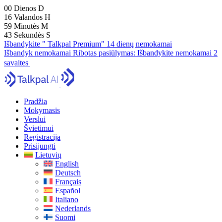
00
Dienos
D
16
Valandos
H
59
Minutės
M
41
Sekundės
S
Išbandykite " Talkpal Premium" 14 dienų nemokamai
Išbandyk nemokamai
Ribotas pasiūlymas:
Išbandykite nemokamai 2
savaites
Pradžia
Mokymasis
Verslui
Švietimui
Registracija
Prisijungti
Lietuvių
English
Deutsch
Français
Español
Italiano
Nederlands
Suomi