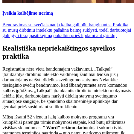
Įveikia kalbėjimo nerimą
Bendravimas su svečiais nauja kalba gali būti bauginantis. Praktika
su mūsų dirbtiniu intelektu pašalina baimę suklysti, todėl darbuotojai
gali įgyti tikrą pasitikėjimą pokalbiu prieš lipdami ant grindų.
Realistiška nepriekaištingos sąveikos
praktika
Registratūra nėra vieta bandomajam važiavimui. „Talkpal”
įtraukiantys dirbtinio intelekto vaidmenų žaidimai leidžia jūsų
darbuotojams naršyti didelius svetingumo statymus Nelaukite
tiesioginio svečių bendravimo, kad išbandytumėte savo komandos
kalbos įgūdžius. „Talkpal” įtraukiantis dirbtinio intelekto mokymasis
leidžia jūsų darbuotojams naršyti didelių statymų svetingumo
situacijose saugioje, be spaudimo skaitmeninėje aplinkoje dar
gerokai prieš susiduriant su tikru klientu.
Mūsų išsami 52 vienetų italų kalbos mokymo programa yra
kruopščiai parengta trimis mokymosi etapais, kad būtų užtikrintas
visiškas sklandumas. ”
Word” režimu
darbuotojai sukuria tvirtą
pramonės terminijos pagrindą – nuo namų tvarkymo reikmenų iki