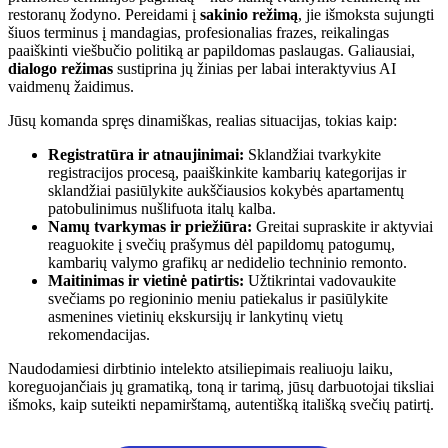
restoranų žodyno. Pereidami į
sakinio režimą
, jie išmoksta sujungti
šiuos terminus į mandagias, profesionalias frazes, reikalingas
paaiškinti viešbučio politiką ar papildomas paslaugas. Galiausiai,
dialogo režimas
sustiprina jų žinias per labai interaktyvius AI
vaidmenų žaidimus.
Jūsų komanda spręs dinamiškas, realias situacijas, tokias kaip:
Registratūra ir atnaujinimai:
Sklandžiai tvarkykite
registracijos procesą, paaiškinkite kambarių kategorijas ir
sklandžiai pasiūlykite aukščiausios kokybės apartamentų
patobulinimus nušlifuota italų kalba.
Namų tvarkymas ir priežiūra:
Greitai supraskite ir aktyviai
reaguokite į svečių prašymus dėl papildomų patogumų,
kambarių valymo grafikų ar nedidelio techninio remonto.
Maitinimas ir vietinė patirtis:
Užtikrintai vadovaukite
svečiams po regioninio meniu patiekalus ir pasiūlykite
asmenines vietinių ekskursijų ir lankytinų vietų
rekomendacijas.
Naudodamiesi dirbtinio intelekto atsiliepimais realiuoju laiku,
koreguojančiais jų gramatiką, toną ir tarimą, jūsų darbuotojai tiksliai
išmoks, kaip suteikti nepamirštamą, autentišką itališką svečių patirtį.