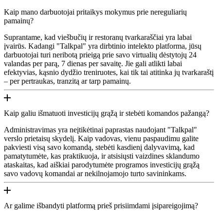
Kaip mano darbuotojai pritaikys mokymus prie nereguliarių
pamainų?
Suprantame, kad viešbučių ir restoranų tvarkaraščiai yra labai
įvairūs. Kadangi "Talkpal" yra dirbtinio intelekto platforma, jūsų
darbuotojai turi neribotą prieigą prie savo virtualių dėstytojų 24
valandas per parą, 7 dienas per savaitę. Jie gali atlikti labai
efektyvias, kąsnio dydžio treniruotes, kai tik tai atitinka jų tvarkaraštį
– per pertraukas, tranzitą ar tarp pamainų.
Kaip galiu išmatuoti investicijų grąžą ir stebėti komandos pažangą?
Administravimas yra neįtikėtinai paprastas naudojant "Talkpal"
verslo prietaisų skydelį. Kaip vadovas, vienu paspaudimu galite
pakviesti visą savo komandą, stebėti kasdienį dalyvavimą, kad
pamatytumėte, kas praktikuoja, ir atsisiųsti vaizdines sklandumo
ataskaitas, kad aiškiai parodytumėte programos investicijų grąžą
savo vadovų komandai ar nekilnojamojo turto savininkams.
Ar galime išbandyti platformą prieš prisiimdami įsipareigojimą?