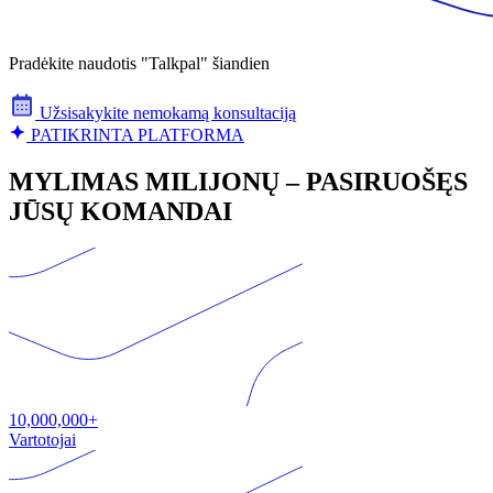
Pradėkite naudotis "Talkpal" šiandien
Užsisakykite nemokamą konsultaciją
PATIKRINTA PLATFORMA
MYLIMAS MILIJONŲ – PASIRUOŠĘS
JŪSŲ KOMANDAI
10,000,000+
Vartotojai