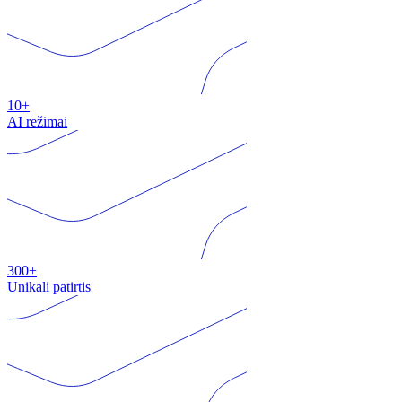
10+
AI režimai
300+
Unikali patirtis