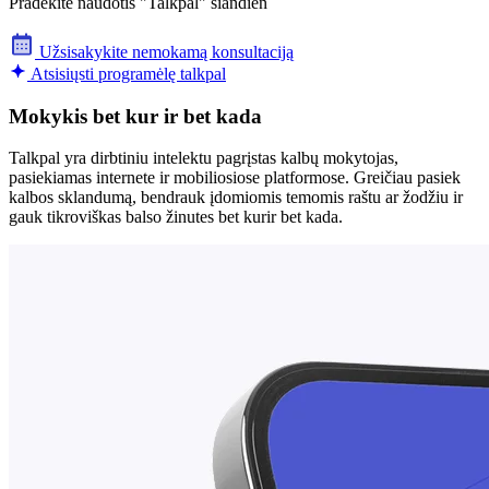
Pradėkite naudotis "Talkpal" šiandien
Užsisakykite nemokamą konsultaciją
Atsisiųsti programėlę talkpal
Mokykis bet kur ir bet kada
Talkpal yra dirbtiniu intelektu pagrįstas kalbų mokytojas,
pasiekiamas internete ir mobiliosiose platformose. Greičiau pasiek
kalbos sklandumą, bendrauk įdomiomis temomis raštu ar žodžiu ir
gauk tikroviškas balso žinutes bet kurir bet kada.