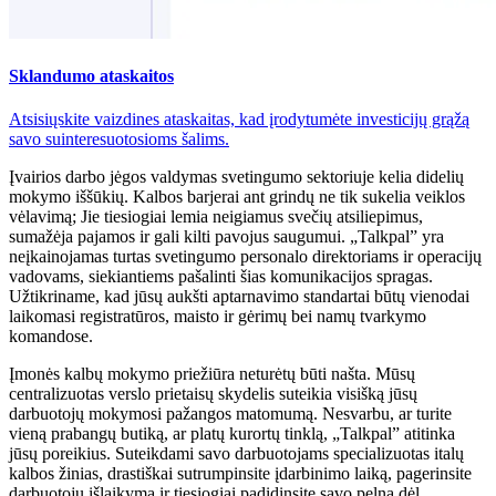
Sklandumo ataskaitos
Atsisiųskite vaizdines ataskaitas, kad įrodytumėte investicijų grąžą
savo suinteresuotosioms šalims.
Įvairios darbo jėgos valdymas svetingumo sektoriuje kelia didelių
mokymo iššūkių. Kalbos barjerai ant grindų ne tik sukelia veiklos
vėlavimą; Jie tiesiogiai lemia neigiamus svečių atsiliepimus,
sumažėja pajamos ir gali kilti pavojus saugumui. „Talkpal” yra
neįkainojamas turtas svetingumo personalo direktoriams ir operacijų
vadovams, siekiantiems pašalinti šias komunikacijos spragas.
Užtikriname, kad jūsų aukšti aptarnavimo standartai būtų vienodai
laikomasi registratūros, maisto ir gėrimų bei namų tvarkymo
komandose.
Įmonės kalbų mokymo priežiūra neturėtų būti našta. Mūsų
centralizuotas verslo prietaisų skydelis suteikia visišką jūsų
darbuotojų mokymosi pažangos matomumą. Nesvarbu, ar turite
vieną prabangų butiką, ar platų kurortų tinklą, „Talkpal” atitinka
jūsų poreikius. Suteikdami savo darbuotojams specializuotas italų
kalbos žinias, drastiškai sutrumpinsite įdarbinimo laiką, pagerinsite
darbuotojų išlaikymą ir tiesiogiai padidinsite savo pelną dėl