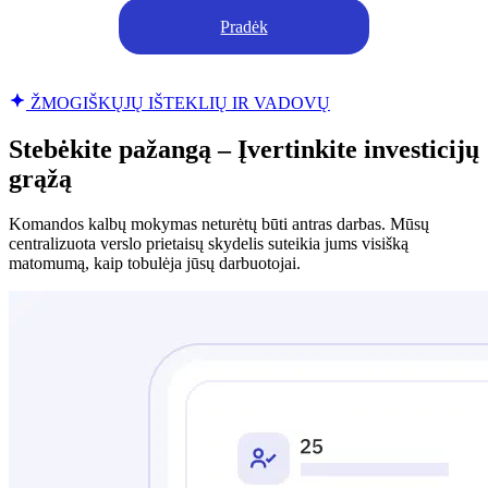
Pradėk
ŽMOGIŠKŲJŲ IŠTEKLIŲ IR VADOVŲ
Stebėkite pažangą – Įvertinkite investicijų
grąžą
Komandos kalbų mokymas neturėtų būti antras darbas. Mūsų
centralizuota verslo prietaisų skydelis suteikia jums visišką
matomumą, kaip tobulėja jūsų darbuotojai.