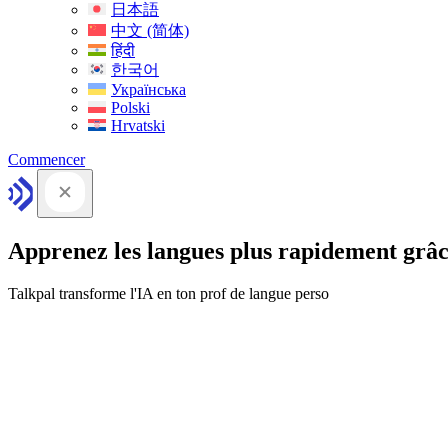
日本語
中文 (简体)
हिंदी
한국어
Українська
Polski
Hrvatski
Commencer
Apprenez les langues plus rapidement grâc
Talkpal transforme l'IA en ton prof de langue perso