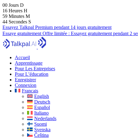
00
Jours
D
16
Heures
H
59
Minutes
M
43
Secondes
S
Essayez Talkpal Premium pendant 14 jours gratuitement
Essaye gratuitement
Offre limitée :
Essayez gratuitement pendant 2 s
Accueil
Apprentissage
Pour Les Entreprises
Pour L’éducation
Enregistrer
Connexion
Français
English
Deutsch
Español
Italiano
Nederlands
Suomi
Svenska
Čeština