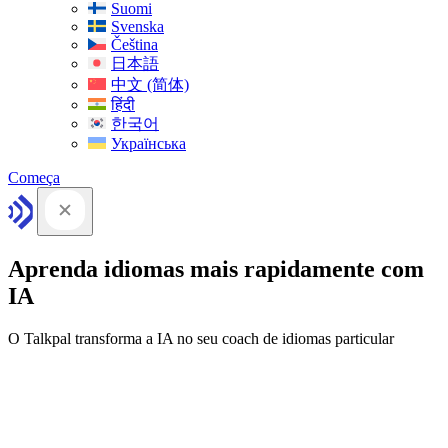
Suomi
Svenska
Čeština
日本語
中文 (简体)
हिंदी
한국어
Українська
Começa
Aprenda idiomas mais rapidamente com
IA
O Talkpal transforma a IA no seu coach de idiomas particular