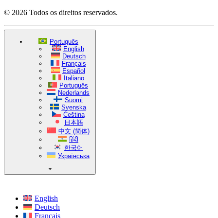
© 2026 Todos os direitos reservados.
Português
English
Deutsch
Français
Español
Italiano
Português
Nederlands
Suomi
Svenska
Čeština
日本語
中文 (简体)
हिंदी
한국어
Українська
English
Deutsch
Français