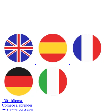
130+ idiomas
Comece a aprender
Central de Ajuda