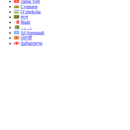
Tiếng Việt
Cymraeg
O‘zbekcha
বাংলা
Malti
اردو
Af-Soomaali
ਪੰਜਾਬੀ
ქართული