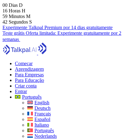
00
Dias
D
16
Horas
H
59
Minutos
M
41
Segundos
S
Experimente Talkpal Premium por 14 dias gratuitamente
Teste grátis
Oferta limitada:
Experimente gratuitamente por 2
semanas
Começar
Aprendizagem
Para Empresas
Para Educação
Criar conta
Entrar
Português
English
Deutsch
Français
Español
Italiano
Português
Nederlands