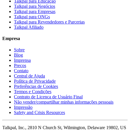
Talkpal para Educação
Talkpal para Negócios
Talkpal para Empresas
Talkpal para ONGs
Talkpal para Revendedores e Parcerias
Talkpal Afiliado
Empresa
Sobre
Blog
Imprensa
Preços
Contato
Central de Ajuda
Política de Privacidade
Preferências de Cookies
Termos e Condições
Contrato de Licença de Usuário Final
Não vender/compartilhar minhas informações pessoais
Impressão
Safety and Crisis Resources
Talkpal, Inc., 2810 N Church St, Wilmington, Delaware 19802, US