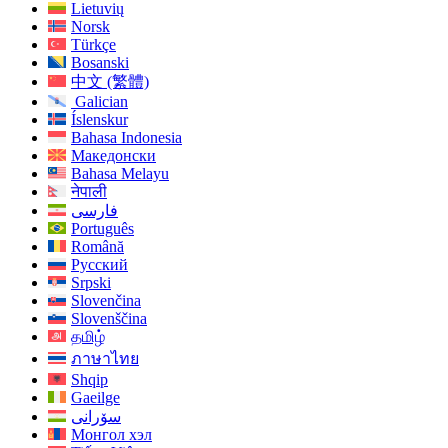
Lietuvių
Norsk
Türkçe
Bosanski
中文 (繁體)
Galician
Íslenskur
Bahasa Indonesia
Македонски
Bahasa Melayu
नेपाली
فارسی
Português
Română
Русский
Srpski
Slovenčina
Slovenščina
தமிழ்
ภาษาไทย
Shqip
Gaeilge
سۆرانی
Монгол хэл