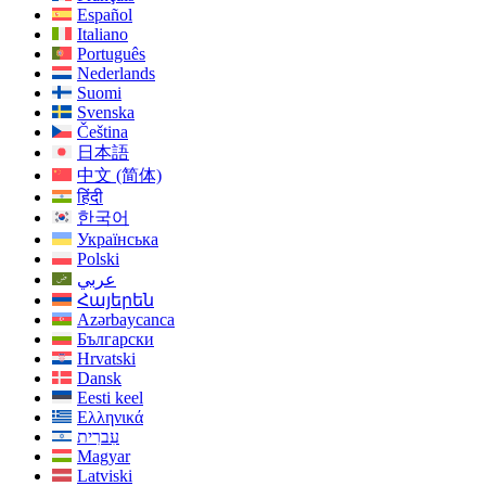
Español
Italiano
Português
Nederlands
Suomi
Svenska
Čeština
日本語
中文 (简体)
हिंदी
한국어
Українська
Polski
عربي
Հայերեն
Azərbaycanca
Български
Hrvatski
Dansk
Eesti keel
Ελληνικά
עִברִית
Magyar
Latviski