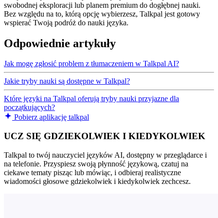
swobodnej eksploracji lub planem premium do dogłębnej nauki.
Bez względu na to, którą opcję wybierzesz, Talkpal jest gotowy
wspierać Twoją podróż do nauki języka.
Odpowiednie artykuły
Jak mogę zgłosić problem z tłumaczeniem w Talkpal AI?
Jakie tryby nauki są dostępne w Talkpal?
Które języki na Talkpal oferują tryby nauki przyjazne dla
początkujących?
Pobierz aplikację talkpal
UCZ SIĘ GDZIEKOLWIEK I KIEDYKOLWIEK
Talkpal to twój nauczyciel języków AI, dostępny w przeglądarce i
na telefonie. Przyspiesz swoją płynność językową, czatuj na
ciekawe tematy pisząc lub mówiąc, i odbieraj realistyczne
wiadomości głosowe gdziekolwiek i kiedykolwiek zechcesz.