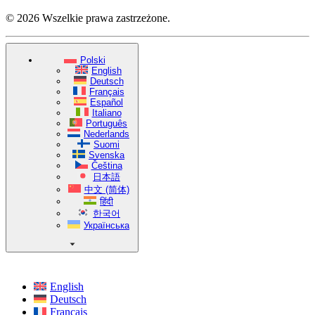
© 2026 Wszelkie prawa zastrzeżone.
Polski
English
Deutsch
Français
Español
Italiano
Português
Nederlands
Suomi
Svenska
Čeština
日本語
中文 (简体)
हिंदी
한국어
Українська
English
Deutsch
Français