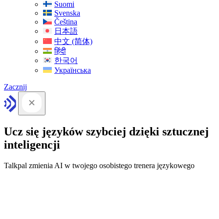
Suomi
Svenska
Čeština
日本語
中文 (简体)
हिंदी
한국어
Українська
Zacznij
Ucz się języków szybciej dzięki sztucznej
inteligencji
Talkpal zmienia AI w twojego osobistego trenera językowego