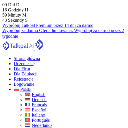
00
Dni
D
16
Godziny
H
59
Minuty
M
42
Sekundy
S
Wypróbuj Talkpal Premium przez 14 dni za darmo
Wypróbuj za darmo
Oferta limitowana:
Wypróbuj za darmo przez 2
tygodnie
Strona główna
Uczenie się
Dla Firm
Dla Edukacji
Rejestracja
Logowanie
Polski
English
Deutsch
Français
Español
Italiano
Português
Nederlands