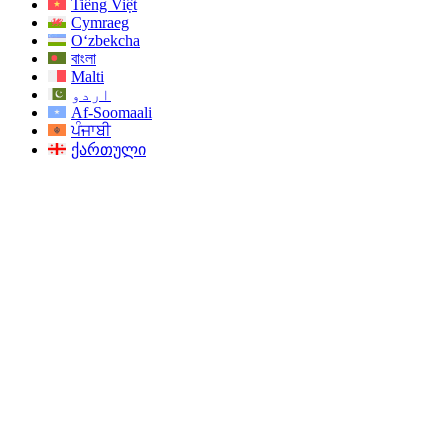
Tiếng Việt
Cymraeg
O‘zbekcha
বাংলা
Malti
اردو
Af-Soomaali
ਪੰਜਾਬੀ
ქართული