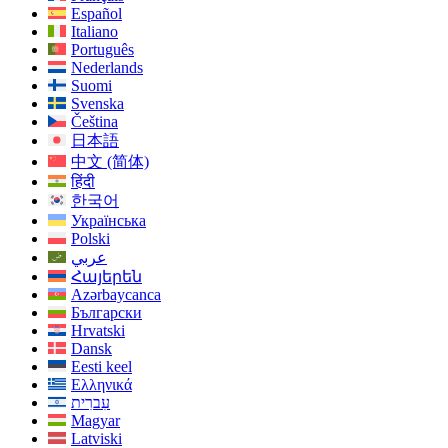
Español
Italiano
Português
Nederlands
Suomi
Svenska
Čeština
日本語
中文 (简体)
हिंदी
한국어
Українська
Polski
عربي
Հայերեն
Azərbaycanca
Български
Hrvatski
Dansk
Eesti keel
Ελληνικά
עִברִית
Magyar
Latviski