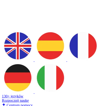
130+ języków
Rozpocznij naukę
Centrum pomocy