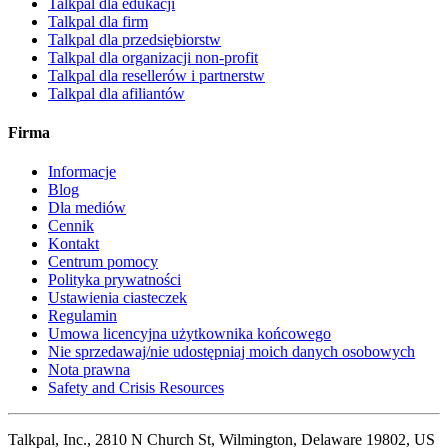
Talkpal dla edukacji
Talkpal dla firm
Talkpal dla przedsiębiorstw
Talkpal dla organizacji non-profit
Talkpal dla resellerów i partnerstw
Talkpal dla afiliantów
Firma
Informacje
Blog
Dla mediów
Cennik
Kontakt
Centrum pomocy
Polityka prywatności
Ustawienia ciasteczek
Regulamin
Umowa licencyjna użytkownika końcowego
Nie sprzedawaj/nie udostępniaj moich danych osobowych
Nota prawna
Safety and Crisis Resources
Talkpal, Inc., 2810 N Church St, Wilmington, Delaware 19802, US