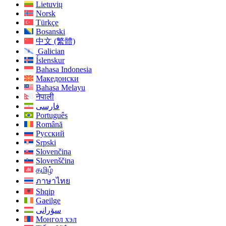
Lietuvių
Norsk
Türkçe
Bosanski
中文 (繁體)
Galician
Íslenskur
Bahasa Indonesia
Македонски
Bahasa Melayu
नेपाली
فارسی
Português
Română
Русский
Srpski
Slovenčina
Slovenščina
தமிழ்
ภาษาไทย
Shqip
Gaeilge
سۆرانی
Монгол хэл