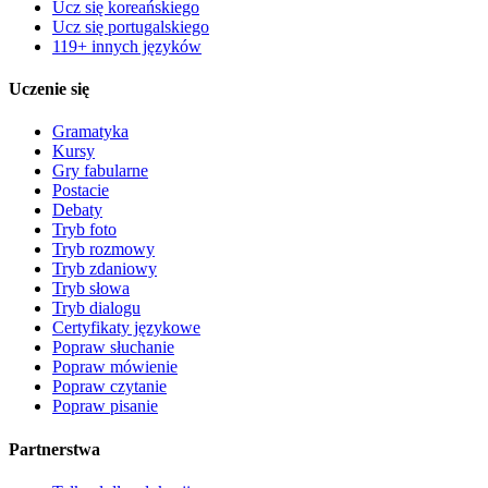
Ucz się koreańskiego
Ucz się portugalskiego
119+ innych języków
Uczenie się
Gramatyka
Kursy
Gry fabularne
Postacie
Debaty
Tryb foto
Tryb rozmowy
Tryb zdaniowy
Tryb słowa
Tryb dialogu
Certyfikaty językowe
Popraw słuchanie
Popraw mówienie
Popraw czytanie
Popraw pisanie
Partnerstwa