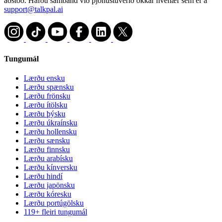
aðstoð. Hafðu samband við þjónustuverið okkar hvenær sem er á
support@talkpal.ai
Tungumál
Lærðu ensku
Lærðu spænsku
Lærðu frönsku
Lærðu ítölsku
Lærðu þýsku
Lærðu úkraínsku
Lærðu hollensku
Lærðu sænsku
Lærðu finnsku
Lærðu arabísku
Lærðu kínversku
Lærðu hindí
Lærðu japönsku
Lærðu kóresku
Lærðu portúgölsku
119+ fleiri tungumál