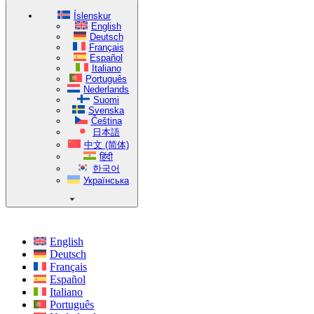
Íslenskur
English
Deutsch
Français
Español
Italiano
Português
Nederlands
Suomi
Svenska
Čeština
日本語
中文 (简体)
हिंदी
한국어
Українська
English
Deutsch
Français
Español
Italiano
Português