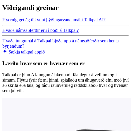
Viðeigandi greinar
Hvernig get ég tilkynnt þýðingarvandamál í Talkpal AI?
Hvaða námsaðferðir eru í boði á Talkpal?
Hvaða tungumál á Talkpal bjóða upp á námsaðferðir sem henta
byrjendum?
Sækja talkpal appið
Lærðu hvar sem er hvenær sem er
Talkpal er þinn AI-tungumálakennari, fáanlegur á vefnum og í
símum. Flýttu fyrir færni þinni, spjallaðu um áhugaverð efni með því
að skrifa eða tala, og fáðu raunveruleg raddskilaboð hvar og hvenær
sem þú vilt.