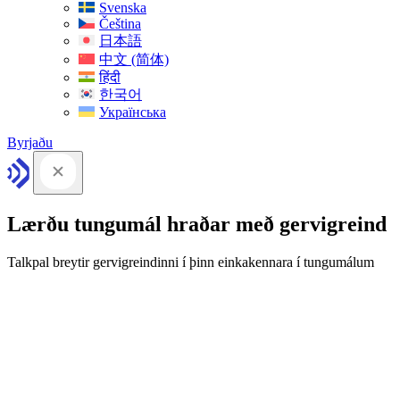
Svenska
Čeština
日本語
中文 (简体)
हिंदी
한국어
Українська
Byrjaðu
Lærðu tungumál hraðar með gervigreind
Talkpal breytir gervigreindinni í þinn einkakennara í tungumálum