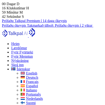
00
Dagar
D
16
Klukkutímar
H
59
Mínútur
M
41
Sekúndur
S
Prófaðu Talkpal Premium í 14 daga ókeypis
Prófaðu ókeypis
Takmarkað tilboð:
Prófaðu ókeypis í 2 vikur
Heim
Lærdómur
Fyrir Fyrirtæki
Fyrir Menntun
Nýskráning
Skrá inn
Íslenskur
English
Deutsch
Français
Español
Italiano
Português
Nederlands
Suomi