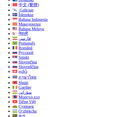
中文 (繁體)
Galician
Íslenskur
Bahasa Indonesia
Македонски
Bahasa Melayu
नेपाली
فارسی
Português
Română
Русский
Srpski
Slovenčina
Slovenščina
தமிழ்
ภาษาไทย
Shqip
Gaeilge
سۆرانی
Монгол хэл
Tiếng Việt
Cymraeg
O‘zbekcha
বাংলা