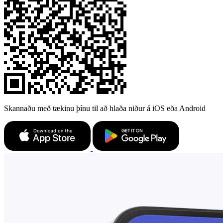
Skannaðu með tækinu þínu til að hlaða niður á iOS eða Android