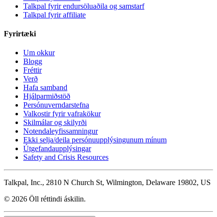
Talkpal fyrir endursöluaðila og samstarf
Talkpal fyrir affiliate
Fyrirtæki
Um okkur
Blogg
Fréttir
Verð
Hafa samband
Hjálparmiðstöð
Persónuverndarstefna
Valkostir fyrir vafrakökur
Skilmálar og skilyrði
Notendaleyfissamningur
Ekki selja/deila persónuupplýsingunum mínum
Útgefandaupplýsingar
Safety and Crisis Resources
Talkpal, Inc., 2810 N Church St, Wilmington, Delaware 19802, US
© 2026 Öll réttindi áskilin.