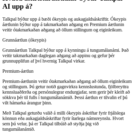
AI upp á?
Talkpal býður upp á bæði ókeypis og aukagjaldsáskriftir. Ókeypis
áætlunin býður upp á takmarkaðan aðgang en Premium áætlunin
veitir ótakmarkaðan aðgang að öllum stillingum og eiginleikum.
Grunnáætlun (ókeypis)
Grunnáætlun Talkpal býður upp á kynningu á tungumálanámi. Það
veitir takmarkaðan daglegan aðgang að appinu og gefur þér
grunnupplifun af því hvernig Talkpal virkar.
Premium-áætlun
Premium-áætlunin veitir ótakmarkaðan aðgang að öllum eiginleikum
og stillingum. Þú getur notið gagnvirkra kennslustunda, fjölbreyttra
kennsluaðferða og persónulegrar endurgjafar, sem gerir þér kleift að
sökkva þér til fulls í tungumálanámið. Þessi áætlun er tilvalin ef þú
vilt hámarka árangur þinn.
Með Talkpal geturðu valið á milli ókeypis áskriftar fyrir frjálslega
könnun eða aukagjaldsáskriftar fyrir ítarlega námsreynslu. Hvort
sem þú velur, þá er Talkpal tilbúið að styðja þig við
tungumálanámið.