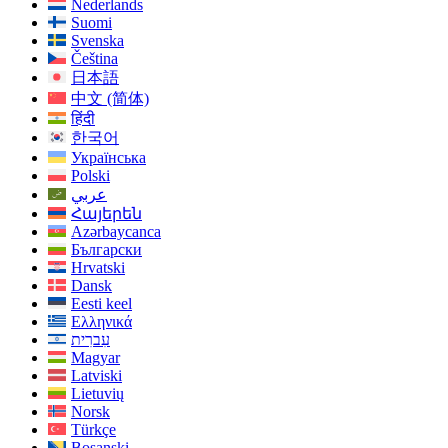
Nederlands
Suomi
Svenska
Čeština
日本語
中文 (简体)
हिंदी
한국어
Українська
Polski
عربي
Հայերեն
Azərbaycanca
Български
Hrvatski
Dansk
Eesti keel
Ελληνικά
עִברִית
Magyar
Latviski
Lietuvių
Norsk
Türkçe
Bosanski