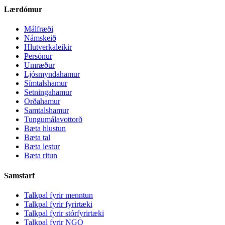
Lærdómur
Málfræði
Námskeið
Hlutverkaleikir
Persónur
Umræður
Ljósmyndahamur
Símtalshamur
Setningahamur
Orðahamur
Samtalshamur
Tungumálavottorð
Bæta hlustun
Bæta tal
Bæta lestur
Bæta ritun
Samstarf
Talkpal fyrir menntun
Talkpal fyrir fyrirtæki
Talkpal fyrir stórfyrirtæki
Talkpal fyrir NGO