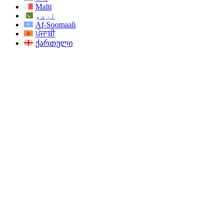
Malti
اردو
Af-Soomaali
ਪੰਜਾਬੀ
ქართული