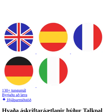
130+ tungumál
Byrjaðu að læra
Hjálparmiðstöð
Hvaða áskriftaráætlanir býður Talkpal