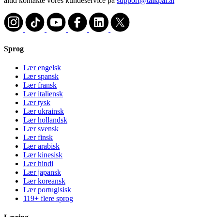
altid kontakte vores kundeservice på
support@talkpal.ai
Sprog
Lær engelsk
Lær spansk
Lær fransk
Lær italiensk
Lær tysk
Lær ukrainsk
Lær hollandsk
Lær svensk
Lær finsk
Lær arabisk
Lær kinesisk
Lær hindi
Lær japansk
Lær koreansk
Lær portugisisk
119+ flere sprog