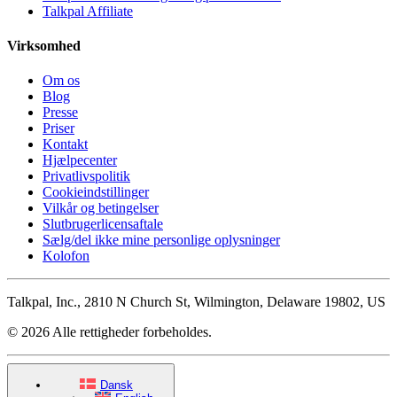
Talkpal Affiliate
Virksomhed
Om os
Blog
Presse
Priser
Kontakt
Hjælpecenter
Privatlivspolitik
Cookieindstillinger
Vilkår og betingelser
Slutbrugerlicensaftale
Sælg/del ikke mine personlige oplysninger
Kolofon
Talkpal, Inc., 2810 N Church St, Wilmington, Delaware 19802, US
© 2026 Alle rettigheder forbeholdes.
Dansk