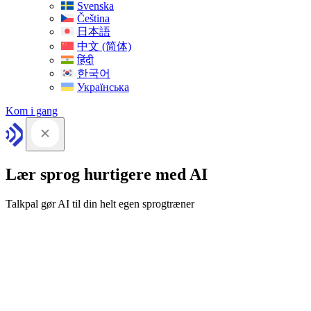
Svenska
Čeština
日本語
中文 (简体)
हिंदी
한국어
Українська
Kom i gang
Lær sprog hurtigere med AI
Talkpal gør AI til din helt egen sprogtræner