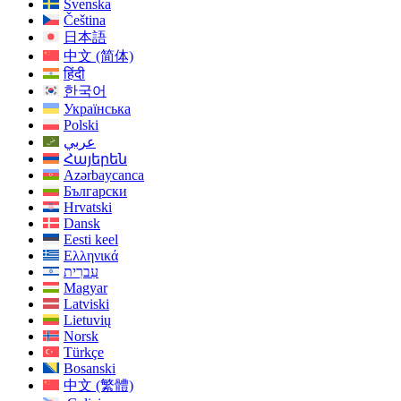
Svenska
Čeština
日本語
中文 (简体)
हिंदी
한국어
Українська
Polski
عربي
Հայերեն
Azərbaycanca
Български
Hrvatski
Dansk
Eesti keel
Ελληνικά
עִברִית
Magyar
Latviski
Lietuvių
Norsk
Türkçe
Bosanski
中文 (繁體)