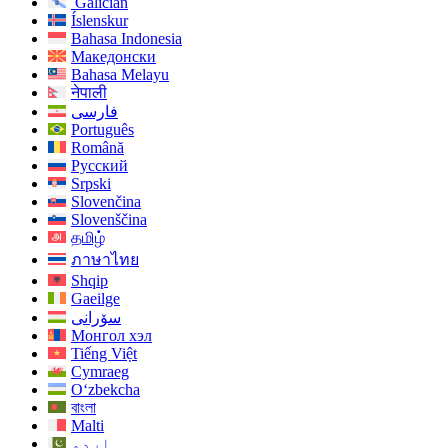
Galician
Íslenskur
Bahasa Indonesia
Македонски
Bahasa Melayu
नेपाली
فارسی
Português
Română
Русский
Srpski
Slovenčina
Slovenščina
தமிழ்
ภาษาไทย
Shqip
Gaeilge
سۆرانی
Монгол хэл
Tiếng Việt
Cymraeg
O‘zbekcha
বাংলা
Malti
اردو