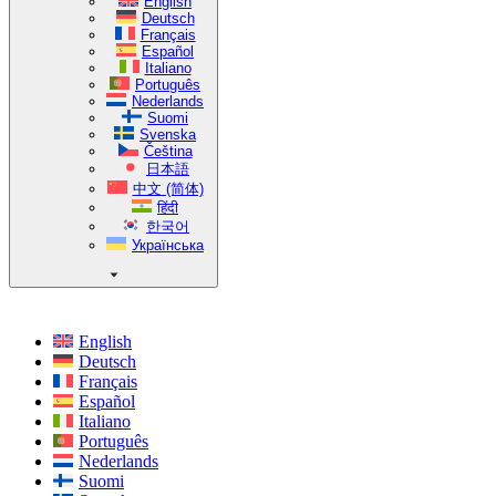
English
Deutsch
Français
Español
Italiano
Português
Nederlands
Suomi
Svenska
Čeština
日本語
中文 (简体)
हिंदी
한국어
Українська
English
Deutsch
Français
Español
Italiano
Português
Nederlands
Suomi