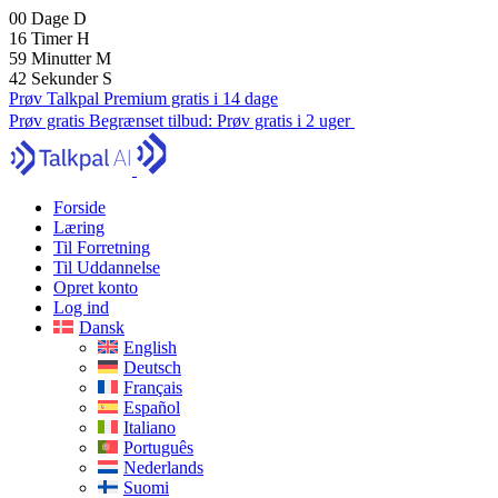
00
Dage
D
16
Timer
H
59
Minutter
M
42
Sekunder
S
Prøv Talkpal Premium gratis i 14 dage
Prøv gratis
Begrænset tilbud:
Prøv gratis i 2 uger
Forside
Læring
Til Forretning
Til Uddannelse
Opret konto
Log ind
Dansk
English
Deutsch
Français
Español
Italiano
Português
Nederlands
Suomi