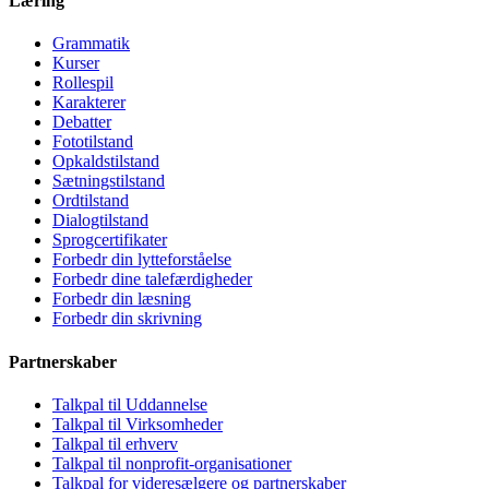
Læring
Grammatik
Kurser
Rollespil
Karakterer
Debatter
Fototilstand
Opkaldstilstand
Sætningstilstand
Ordtilstand
Dialogtilstand
Sprogcertifikater
Forbedr din lytteforståelse
Forbedr dine talefærdigheder
Forbedr din læsning
Forbedr din skrivning
Partnerskaber
Talkpal til Uddannelse
Talkpal til Virksomheder
Talkpal til erhverv
Talkpal til nonprofit-organisationer
Talkpal for videresælgere og partnerskaber