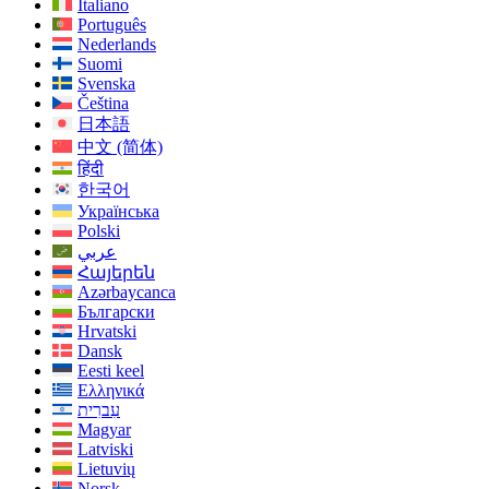
Italiano
Português
Nederlands
Suomi
Svenska
Čeština
日本語
中文 (简体)
हिंदी
한국어
Українська
Polski
عربي
Հայերեն
Azərbaycanca
Български
Hrvatski
Dansk
Eesti keel
Ελληνικά
עִברִית
Magyar
Latviski
Lietuvių
Norsk