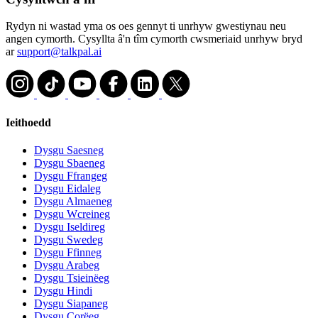
Rydyn ni wastad yma os oes gennyt ti unrhyw gwestiynau neu
angen cymorth. Cysyllta â'n tîm cymorth cwsmeriaid unrhyw bryd
ar
support@talkpal.ai
Ieithoedd
Dysgu Saesneg
Dysgu Sbaeneg
Dysgu Ffrangeg
Dysgu Eidaleg
Dysgu Almaeneg
Dysgu Wcreineg
Dysgu Iseldireg
Dysgu Swedeg
Dysgu Ffinneg
Dysgu Arabeg
Dysgu Tsieinëeg
Dysgu Hindi
Dysgu Siapaneg
Dysgu Corëeg