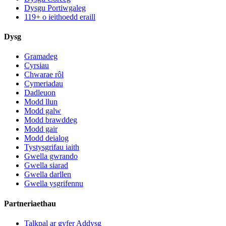
Dysgu Portiwgaleg
119+ o ieithoedd eraill
Dysg
Gramadeg
Cyrsiau
Chwarae rôl
Cymeriadau
Dadleuon
Modd llun
Modd galw
Modd brawddeg
Modd gair
Modd deialog
Tystysgrifau iaith
Gwella gwrando
Gwella siarad
Gwella darllen
Gwella ysgrifennu
Partneriaethau
Talkpal ar gyfer Addysg