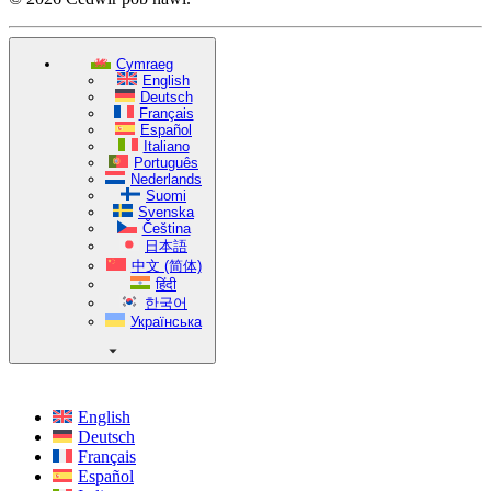
Cymraeg
English
Deutsch
Français
Español
Italiano
Português
Nederlands
Suomi
Svenska
Čeština
日本語
中文 (简体)
हिंदी
한국어
Українська
English
Deutsch
Français
Español