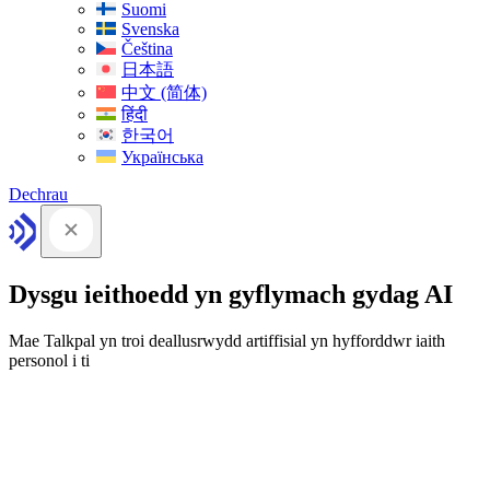
Suomi
Svenska
Čeština
日本語
中文 (简体)
हिंदी
한국어
Українська
Dechrau
Dysgu ieithoedd yn gyflymach gydag AI
Mae Talkpal yn troi deallusrwydd artiffisial yn hyfforddwr iaith
personol i ti