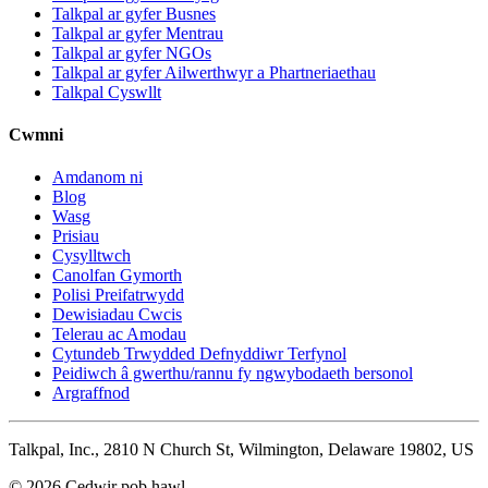
Talkpal ar gyfer Busnes
Talkpal ar gyfer Mentrau
Talkpal ar gyfer NGOs
Talkpal ar gyfer Ailwerthwyr a Phartneriaethau
Talkpal Cyswllt
Cwmni
Amdanom ni
Blog
Wasg
Prisiau
Cysylltwch
Canolfan Gymorth
Polisi Preifatrwydd
Dewisiadau Cwcis
Telerau ac Amodau
Cytundeb Trwydded Defnyddiwr Terfynol
Peidiwch â gwerthu/rannu fy ngwybodaeth bersonol
Argraffnod
Talkpal, Inc., 2810 N Church St, Wilmington, Delaware 19802, US
© 2026 Cedwir pob hawl.