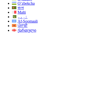
O‘zbekcha
বাংলা
Malti
اردو
Af-Soomaali
ਪੰਜਾਬੀ
ქართული