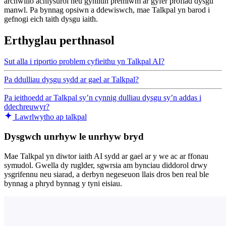
archwilio achlysurol neu gynllun premiwm ar gyfer profiad dysgu
manwl. Pa bynnag opsiwn a ddewiswch, mae Talkpal yn barod i
gefnogi eich taith dysgu iaith.
Erthyglau perthnasol
Sut alla i riportio problem cyfieithu yn Talkpal AI?
Pa ddulliau dysgu sydd ar gael ar Talkpal?
Pa ieithoedd ar Talkpal sy’n cynnig dulliau dysgu sy’n addas i
ddechreuwyr?
Lawrlwytho ap talkpal
Dysgwch unrhyw le unrhyw bryd
Mae Talkpal yn diwtor iaith AI sydd ar gael ar y we ac ar ffonau
symudol. Gwella dy ruglder, sgwrsia am bynciau diddorol drwy
ysgrifennu neu siarad, a derbyn negeseuon llais dros ben real ble
bynnag a phryd bynnag y tyni eisiau.