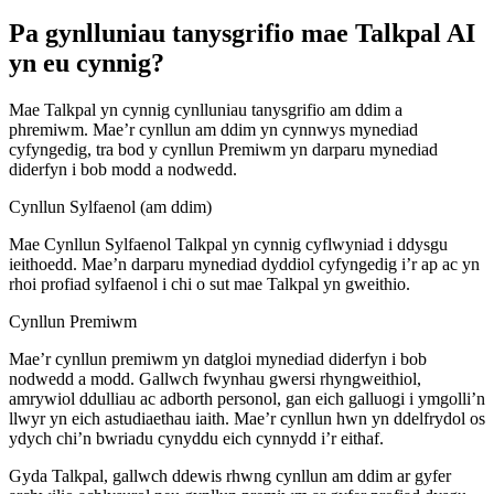
Pa gynlluniau tanysgrifio mae Talkpal AI
yn eu cynnig?
Mae Talkpal yn cynnig cynlluniau tanysgrifio am ddim a
phremiwm. Mae’r cynllun am ddim yn cynnwys mynediad
cyfyngedig, tra bod y cynllun Premiwm yn darparu mynediad
diderfyn i bob modd a nodwedd.
Cynllun Sylfaenol (am ddim)
Mae Cynllun Sylfaenol Talkpal yn cynnig cyflwyniad i ddysgu
ieithoedd. Mae’n darparu mynediad dyddiol cyfyngedig i’r ap ac yn
rhoi profiad sylfaenol i chi o sut mae Talkpal yn gweithio.
Cynllun Premiwm
Mae’r cynllun premiwm yn datgloi mynediad diderfyn i bob
nodwedd a modd. Gallwch fwynhau gwersi rhyngweithiol,
amrywiol ddulliau ac adborth personol, gan eich galluogi i ymgolli’n
llwyr yn eich astudiaethau iaith. Mae’r cynllun hwn yn ddelfrydol os
ydych chi’n bwriadu cynyddu eich cynnydd i’r eithaf.
Gyda Talkpal, gallwch ddewis rhwng cynllun am ddim ar gyfer