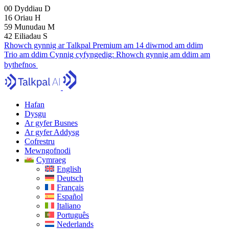
00
Dyddiau
D
16
Oriau
H
59
Munudau
M
41
Eiliadau
S
Rhowch gynnig ar Talkpal Premium am 14 diwrnod am ddim
Trio am ddim
Cynnig cyfyngedig:
Rhowch gynnig am ddim am
bythefnos
Hafan
Dysgu
Ar gyfer Busnes
Ar gyfer Addysg
Cofrestru
Mewngofnodi
Cymraeg
English
Deutsch
Français
Español
Italiano
Português
Nederlands