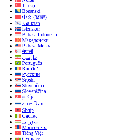
Türkçe
Bosanski
中文 (繁體)
Galician
Íslenskur
Bahasa Indonesia
Македонски
Bahasa Melayu
नेपाली
فارسی
Português
Română
Русский
Srpski
Slovenčina
Slovenščina
தமிழ்
ภาษาไทย
Shqip
Gaeilge
سۆرانی
Монгол хэл
Tiếng Việt
Cymraeg