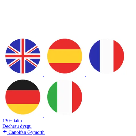
130+ iaith
Dechrau dysgu
Canolfan Gymorth