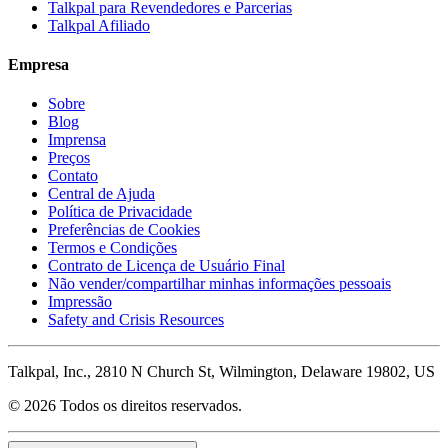
Talkpal para Revendedores e Parcerias
Talkpal Afiliado
Empresa
Sobre
Blog
Imprensa
Preços
Contato
Central de Ajuda
Política de Privacidade
Preferências de Cookies
Termos e Condições
Contrato de Licença de Usuário Final
Não vender/compartilhar minhas informações pessoais
Impressão
Safety and Crisis Resources
Talkpal, Inc., 2810 N Church St, Wilmington, Delaware 19802, US
© 2026 Todos os direitos reservados.