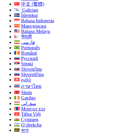
中文 (繁體)
Galician
Íslenskur
Bahasa Indonesia
Македонски
Bahasa Melayu
नेपाली
فارسی
Português
Română
Русский
Srpski
Slovenčina
Slovenščina
தமிழ்
ภาษาไทย
Shqip
Gaeilge
سۆرانی
Монгол хэл
Tiếng Việt
Cymraeg
O‘zbekcha
বাংলা