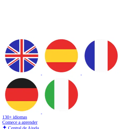
130+ idiomas
Comece a aprender
Central de Ajuda