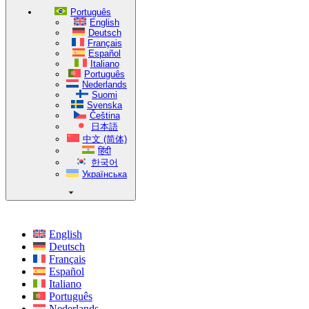
Português
English
Deutsch
Français
Español
Italiano
Português
Nederlands
Suomi
Svenska
Čeština
日本語
中文 (简体)
हिंदी
한국어
Українська
English
Deutsch
Français
Español
Italiano
Português
Nederlands