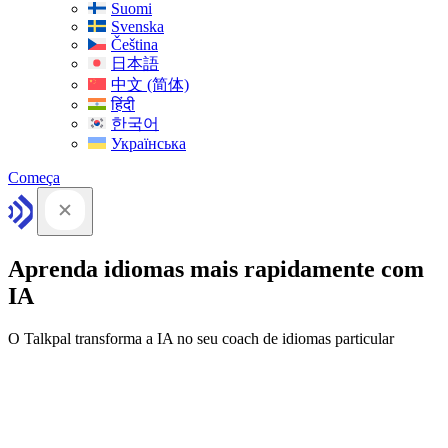
Suomi
Svenska
Čeština
日本語
中文 (简体)
हिंदी
한국어
Українська
Começa
Aprenda idiomas mais rapidamente com
IA
O Talkpal transforma a IA no seu coach de idiomas particular