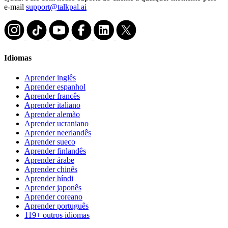
e-mail
support@talkpal.ai
Idiomas
Aprender inglês
Aprender espanhol
Aprender francês
Aprender italiano
Aprender alemão
Aprender ucraniano
Aprender neerlandês
Aprender sueco
Aprender finlandês
Aprender árabe
Aprender chinês
Aprender híndi
Aprender japonês
Aprender coreano
Aprender português
119+ outros idiomas