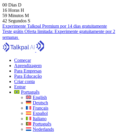
00
Dias
D
16
Horas
H
59
Minutos
M
41
Segundos
S
Experimente Talkpal Premium por 14 dias gratuitamente
Teste grátis
Oferta limitada:
Experimente gratuitamente por 2
semanas
Começar
Aprendizagem
Para Empresas
Para Educação
Criar conta
Entrar
Português
English
Deutsch
Français
Español
Italiano
Português
Nederlands