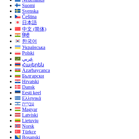
Suomi
Svenska
Čeština
日本語
中文 (简体)
हिंदी
한국어
Українська
Polski
عربي
Հայերեն
Azərbaycanca
Български
Hrvatski
Dansk
Eesti keel
Ελληνικά
עִברִית
Magyar
Latviski
Lietuvių
Norsk
Türkçe
Bosanski