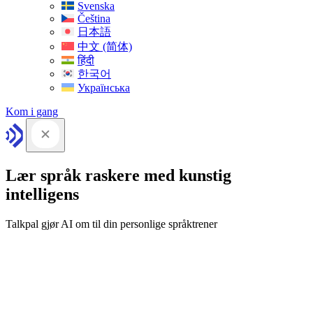
Svenska
Čeština
日本語
中文 (简体)
हिंदी
한국어
Українська
Kom i gang
Lær språk raskere med kunstig
intelligens
Talkpal gjør AI om til din personlige språktrener