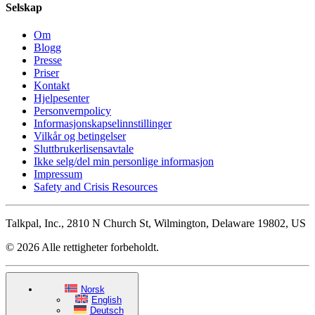
Selskap
Om
Blogg
Presse
Priser
Kontakt
Hjelpesenter
Personvernpolicy
Informasjonskapselinnstillinger
Vilkår og betingelser
Sluttbrukerlisensavtale
Ikke selg/del min personlige informasjon
Impressum
Safety and Crisis Resources
Talkpal, Inc., 2810 N Church St, Wilmington, Delaware 19802, US
© 2026 Alle rettigheter forbeholdt.
Norsk
English
Deutsch