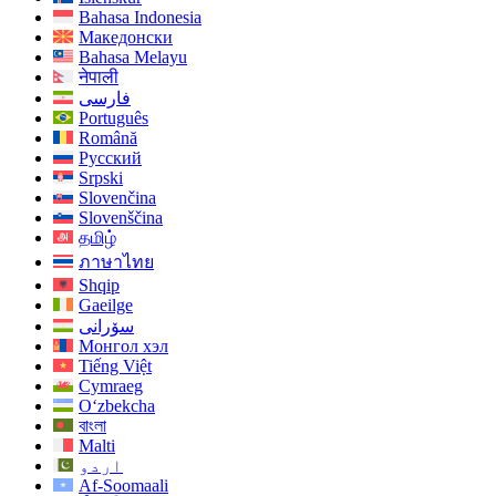
Bahasa Indonesia
Македонски
Bahasa Melayu
नेपाली
فارسی
Português
Română
Русский
Srpski
Slovenčina
Slovenščina
தமிழ்
ภาษาไทย
Shqip
Gaeilge
سۆرانی
Монгол хэл
Tiếng Việt
Cymraeg
O‘zbekcha
বাংলা
Malti
اردو
Af-Soomaali