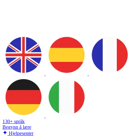
130+ språk
Begynn å lære
Hjelpesenter