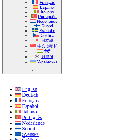
Français
Español
Italiano
Português
Nederlands
Suomi
Svenska
Čeština
日本語
中文 (简体)
हिंदी
한국어
Українська
English
Deutsch
Français
Español
Italiano
Português
Nederlands
Suomi
Svenska
Čeština