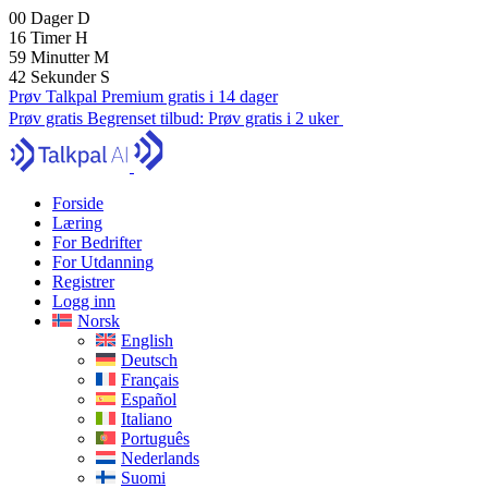
00
Dager
D
16
Timer
H
59
Minutter
M
41
Sekunder
S
Prøv Talkpal Premium gratis i 14 dager
Prøv gratis
Begrenset tilbud:
Prøv gratis i 2 uker
Forside
Læring
For Bedrifter
For Utdanning
Registrer
Logg inn
Norsk
English
Deutsch
Français
Español
Italiano
Português
Nederlands
Suomi