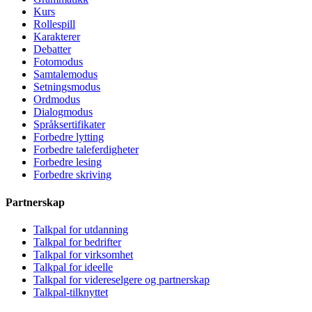
Kurs
Rollespill
Karakterer
Debatter
Fotomodus
Samtalemodus
Setningsmodus
Ordmodus
Dialogmodus
Språksertifikater
Forbedre lytting
Forbedre taleferdigheter
Forbedre lesing
Forbedre skriving
Partnerskap
Talkpal for utdanning
Talkpal for bedrifter
Talkpal for virksomhet
Talkpal for ideelle
Talkpal for videreselgere og partnerskap
Talkpal-tilknyttet