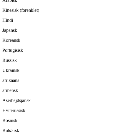
Arabisk
Kinesisk (forenklet)
Hindi
Japansk
Koreansk
Portugisisk
Russisk
Ukrainsk
afrikaans
armensk
Aserbajdsjansk
Hviterussisk
Bosnisk
Bulgarsk