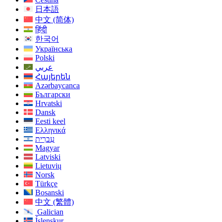
日本語
中文 (简体)
हिंदी
한국어
Українська
Polski
عربي
Հայերեն
Azərbaycanca
Български
Hrvatski
Dansk
Eesti keel
Ελληνικά
עִברִית
Magyar
Latviski
Lietuvių
Norsk
Türkçe
Bosanski
中文 (繁體)
Galician
Íslenskur