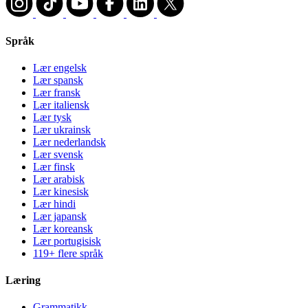
Språk
Lær engelsk
Lær spansk
Lær fransk
Lær italiensk
Lær tysk
Lær ukrainsk
Lær nederlandsk
Lær svensk
Lær finsk
Lær arabisk
Lær kinesisk
Lær hindi
Lær japansk
Lær koreansk
Lær portugisisk
119+ flere språk
Læring
Grammatikk