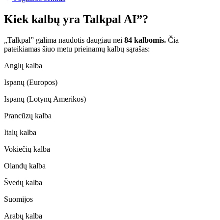
Kiek kalbų yra Talkpal AI”?
„Talkpal” galima naudotis daugiau nei
84 kalbomis.
Čia
pateikiamas šiuo metu prieinamų kalbų sąrašas:
Anglų kalba
Ispanų (Europos)
Ispanų (Lotynų Amerikos)
Prancūzų kalba
Italų kalba
Vokiečių kalba
Olandų kalba
Švedų kalba
Suomijos
Arabų kalba