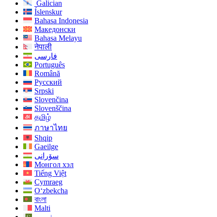
Galician
Íslenskur
Bahasa Indonesia
Македонски
Bahasa Melayu
नेपाली
فارسی
Português
Română
Русский
Srpski
Slovenčina
Slovenščina
தமிழ்
ภาษาไทย
Shqip
Gaeilge
سۆرانی
Монгол хэл
Tiếng Việt
Cymraeg
O‘zbekcha
বাংলা
Malti
اردو