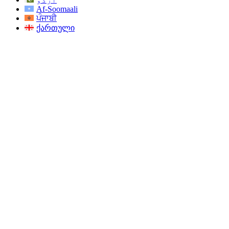
Af-Soomaali
ਪੰਜਾਬੀ
ქართული