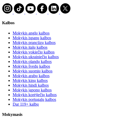
Kalbos
Mokykis anglų kalbos
Mokykis ispanų kalbos
Mokykis prancūzų kalbos
Mokykis italų kalbos
Mokykis vokiečių kalbos
Mokykis ukrainiečių kalbos
Mokykis olandų kalbos
Mokykis švedų kalbos
Mokykis suomių kalbos
Mokykis arabų kalbos
Mokykis kinų kalbos
Mokykis hindi kalbos
Mokykis japonų kalbos
Mokykis korėjiečių kalbos
Mokykis portugalų kalbos
Dar 119+ kalbų
Mokymasis