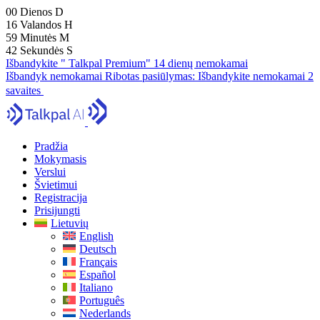
00
Dienos
D
16
Valandos
H
59
Minutės
M
41
Sekundės
S
Išbandykite " Talkpal Premium" 14 dienų nemokamai
Išbandyk nemokamai
Ribotas pasiūlymas:
Išbandykite nemokamai 2
savaites
Pradžia
Mokymasis
Verslui
Švietimui
Registracija
Prisijungti
Lietuvių
English
Deutsch
Français
Español
Italiano
Português
Nederlands