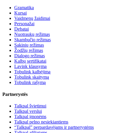
Gramatika
Kursai
Vaidmenų žaidimai
Personažai
Debatai
Nuotraukų režimas
Skambučio režimas
Sakinių režimas
Žodžių režimas
Dialogo režimas
Kalbų sertifikatai
Lavink klausymą
Tobulink kalbėjimą
Tobulink skaitymą
Tobulink rašymą
Partnerystės
Talkpal švietimui
Talkpal verslui
Talkpal įmonėms
Talkpal pelno nesiekiantiems
“Talkpal” perpardavėjams ir partnerystėms
Talkpal afiliatams