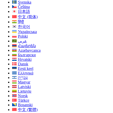
Svenska
Čeština
日本語
中文 (简体)
हिंदी
한국어
Українська
Polski
عربي
Հայերեն
Azərbaycanca
Български
Hrvatski
Dansk
Eesti keel
Ελληνικά
עִברִית
Magyar
Latviski
Lietuvių
Norsk
Türkçe
Bosanski
中文 (繁體)