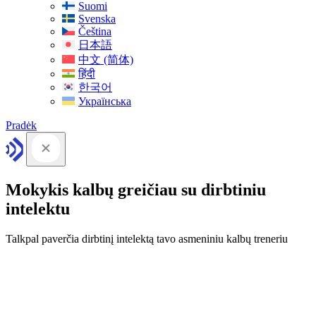
Suomi
Svenska
Čeština
日本語
中文 (简体)
हिंदी
한국어
Українська
Pradėk
Mokykis kalbų greičiau su dirbtiniu
intelektu
Talkpal paverčia dirbtinį intelektą tavo asmeniniu kalbų treneriu