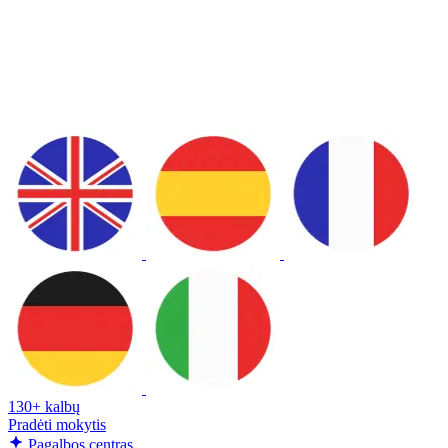
130+ kalbų
Pradėti mokytis
Pagalbos centras