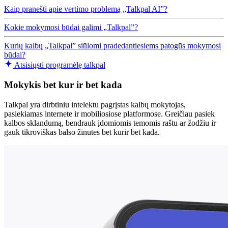
Kaip pranešti apie vertimo problemą „Talkpal AI”?
Kokie mokymosi būdai galimi „Talkpal”?
Kurių kalbų „Talkpal” siūlomi pradedantiesiems patogūs mokymosi
būdai?
Atsisiųsti programėlę talkpal
Mokykis bet kur ir bet kada
Talkpal yra dirbtiniu intelektu pagrįstas kalbų mokytojas,
pasiekiamas internete ir mobiliosiose platformose. Greičiau pasiek
kalbos sklandumą, bendrauk įdomiomis temomis raštu ar žodžiu ir
gauk tikroviškas balso žinutes bet kurir bet kada.