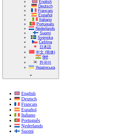
English
Deutsch
Français
Español
Italiano
Português
Nederlands
Suomi
Svenska
Čeština
日本語
中文 (简体)
हिंदी
한국어
Українська
English
Deutsch
Français
Español
Italiano
Português
Nederlands
Suomi