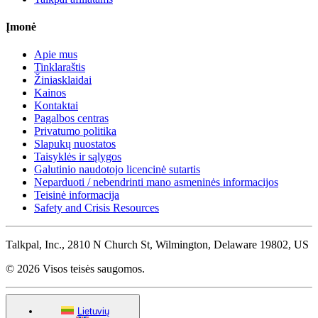
Įmonė
Apie mus
Tinklaraštis
Žiniasklaidai
Kainos
Kontaktai
Pagalbos centras
Privatumo politika
Slapukų nuostatos
Taisyklės ir sąlygos
Galutinio naudotojo licencinė sutartis
Neparduoti / nebendrinti mano asmeninės informacijos
Teisinė informacija
Safety and Crisis Resources
Talkpal, Inc., 2810 N Church St, Wilmington, Delaware 19802, US
© 2026 Visos teisės saugomos.
Lietuvių