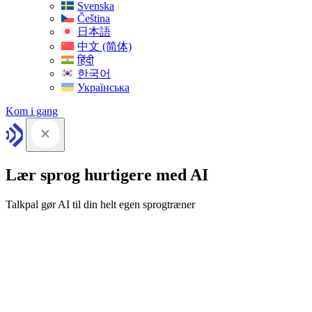
Svenska
Čeština
日本語
中文 (简体)
हिंदी
한국어
Українська
Kom i gang
Lær sprog hurtigere med AI
Talkpal gør AI til din helt egen sprogtræner