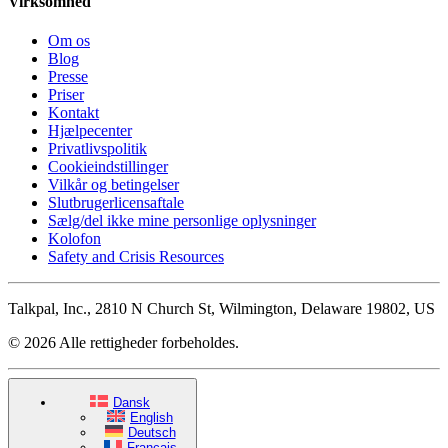
Virksomhed
Om os
Blog
Presse
Priser
Kontakt
Hjælpecenter
Privatlivspolitik
Cookieindstillinger
Vilkår og betingelser
Slutbrugerlicensaftale
Sælg/del ikke mine personlige oplysninger
Kolofon
Safety and Crisis Resources
Talkpal, Inc., 2810 N Church St, Wilmington, Delaware 19802, US
© 2026 Alle rettigheder forbeholdes.
Dansk
English
Deutsch
Français