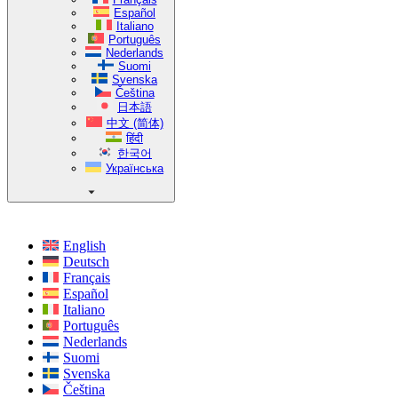
Español
Italiano
Português
Nederlands
Suomi
Svenska
Čeština
日本語
中文 (简体)
हिंदी
한국어
Українська
English
Deutsch
Français
Español
Italiano
Português
Nederlands
Suomi
Svenska
Čeština