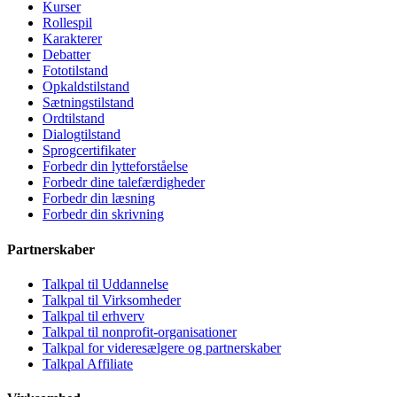
Kurser
Rollespil
Karakterer
Debatter
Fototilstand
Opkaldstilstand
Sætningstilstand
Ordtilstand
Dialogtilstand
Sprogcertifikater
Forbedr din lytteforståelse
Forbedr dine talefærdigheder
Forbedr din læsning
Forbedr din skrivning
Partnerskaber
Talkpal til Uddannelse
Talkpal til Virksomheder
Talkpal til erhverv
Talkpal til nonprofit-organisationer
Talkpal for videresælgere og partnerskaber
Talkpal Affiliate