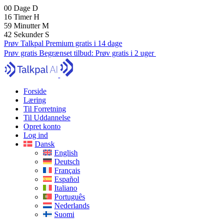
00
Dage
D
16
Timer
H
59
Minutter
M
41
Sekunder
S
Prøv Talkpal Premium gratis i 14 dage
Prøv gratis
Begrænset tilbud:
Prøv gratis i 2 uger
Forside
Læring
Til Forretning
Til Uddannelse
Opret konto
Log ind
Dansk
English
Deutsch
Français
Español
Italiano
Português
Nederlands
Suomi