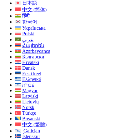
日本語
中文 (简体)
हिंदी
한국어
Українська
Polski
عربي
Հայերեն
Azərbaycanca
Български
Hrvatski
Dansk
Eesti keel
Ελληνικά
עִברִית
Magyar
Latviski
Lietuvių
Norsk
Türkçe
Bosanski
中文 (繁體)
Galician
Íslenskur