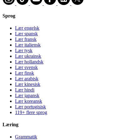
Sprog
Lær engelsk
Lær spansk
Lær fransk
Lær italiensk
Lær tysk
Lær ukrainsk
Lær hollandsk
Lær svensk
Lær finsk
Lær arabisk
Lær kinesisk
Lær hindi
Lær japansk
Lær koreansk
Lær portugisisk
119+ flere sprog
Læring
Grammatik