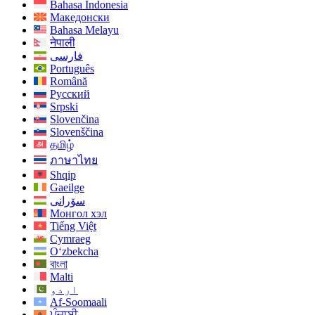
Bahasa Indonesia
Македонски
Bahasa Melayu
नेपाली
فارسی
Português
Română
Русский
Srpski
Slovenčina
Slovenščina
தமிழ்
ภาษาไทย
Shqip
Gaeilge
سۆرانی
Монгол хэл
Tiếng Việt
Cymraeg
O‘zbekcha
বাংলা
Malti
اردو
Af-Soomaali
ਪੰਜਾਬੀ