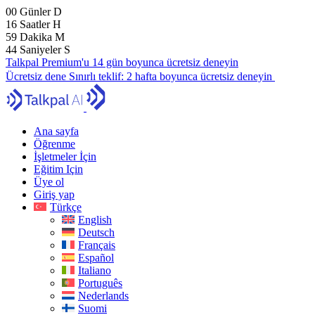
00
Günler
D
16
Saatler
H
59
Dakika
M
43
Saniyeler
S
Talkpal Premium'u 14 gün boyunca ücretsiz deneyin
Ücretsiz dene
Sınırlı teklif:
2 hafta boyunca ücretsiz deneyin
Ana sayfa
Öğrenme
İşletmeler İçin
Eğitim Için
Üye ol
Giriş yap
Türkçe
English
Deutsch
Français
Español
Italiano
Português
Nederlands
Suomi