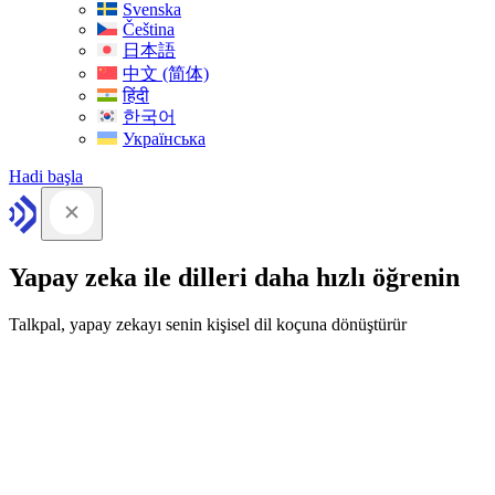
Svenska
Čeština
日本語
中文 (简体)
हिंदी
한국어
Українська
Hadi başla
Yapay zeka ile dilleri daha hızlı öğrenin
Talkpal, yapay zekayı senin kişisel dil koçuna dönüştürür