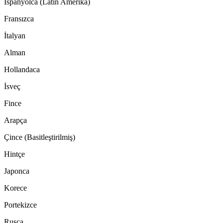
İspanyolca (Latin Amerika)
Fransızca
İtalyan
Alman
Hollandaca
İsveç
Fince
Arapça
Çince (Basitleştirilmiş)
Hintçe
Japonca
Korece
Portekizce
Rusça