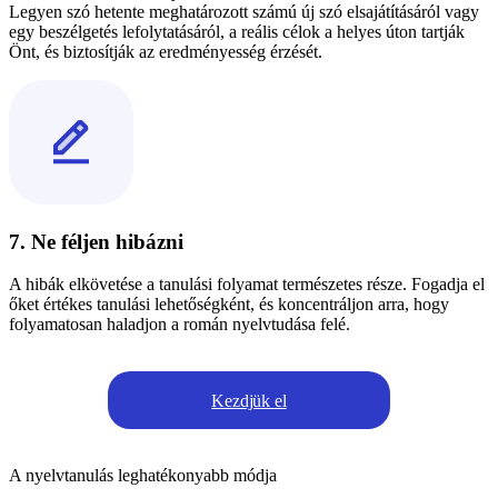
Legyen szó hetente meghatározott számú új szó elsajátításáról vagy
egy beszélgetés lefolytatásáról, a reális célok a helyes úton tartják
Önt, és biztosítják az eredményesség érzését.
7. Ne féljen hibázni
A hibák elkövetése a tanulási folyamat természetes része. Fogadja el
őket értékes tanulási lehetőségként, és koncentráljon arra, hogy
folyamatosan haladjon a román nyelvtudása felé.
Kezdjük el
A nyelvtanulás leghatékonyabb módja