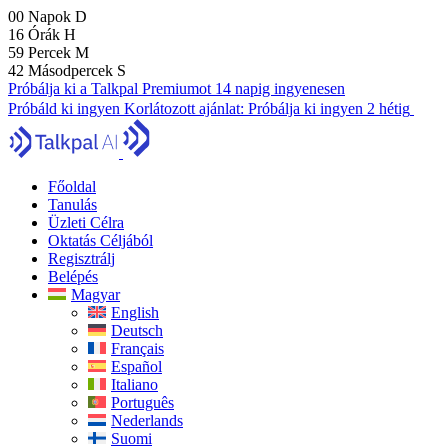
00
Napok
D
16
Órák
H
59
Percek
M
41
Másodpercek
S
Próbálja ki a Talkpal Premiumot 14 napig ingyenesen
Próbáld ki ingyen
Korlátozott ajánlat:
Próbálja ki ingyen 2 hétig
Főoldal
Tanulás
Üzleti Célra
Oktatás Céljából
Regisztrálj
Belépés
Magyar
English
Deutsch
Français
Español
Italiano
Português
Nederlands
Suomi