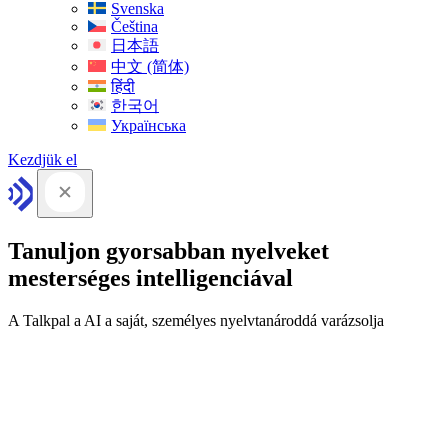
Svenska
Čeština
日本語
中文 (简体)
हिंदी
한국어
Українська
Kezdjük el
Tanuljon gyorsabban nyelveket
mesterséges intelligenciával
A Talkpal a AI a saját, személyes nyelvtanároddá varázsolja