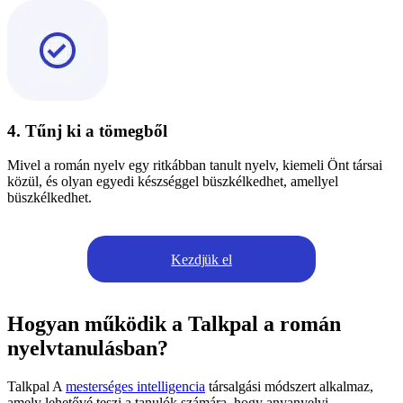
4. Tűnj ki a tömegből
Mivel a román nyelv egy ritkábban tanult nyelv, kiemeli Önt társai
közül, és olyan egyedi készséggel büszkélkedhet, amellyel
büszkélkedhet.
Kezdjük el
Hogyan működik a Talkpal a román
nyelvtanulásban?
Talkpal A
mesterséges intelligencia
társalgási módszert alkalmaz,
amely lehetővé teszi a tanulók számára, hogy anyanyelvi