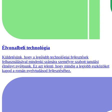
Élvonalbeli technológia
Küldetésünk, hogy a legújabb technológiai fejlesztések
felhasználásával mindenki számára személyre szabott tanulási
élményt nyújtsunk. Ez azt jelenti, hogy mindig a legjobb eszközöket
kapod a román nyelvtudásod fejlesztéséhez.