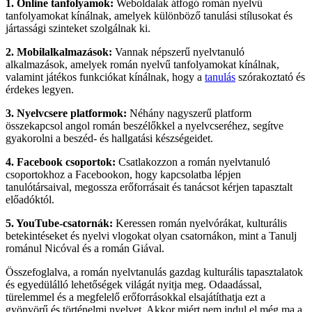
1. Online tanfolyamok:
Weboldalak átfogó román nyelvű
tanfolyamokat kínálnak, amelyek különböző tanulási stílusokat és
jártassági szinteket szolgálnak ki.
2. Mobilalkalmazások:
Vannak népszerű nyelvtanuló
alkalmazások, amelyek román nyelvű tanfolyamokat kínálnak,
valamint játékos funkciókat kínálnak, hogy a
tanulás
szórakoztató és
érdekes legyen.
3. Nyelvcsere platformok:
Néhány nagyszerű platform
összekapcsol angol román beszélőkkel a nyelvcseréhez, segítve
gyakorolni a beszéd- és hallgatási készségeidet.
4. Facebook csoportok:
Csatlakozzon a román nyelvtanuló
csoportokhoz a Facebookon, hogy kapcsolatba lépjen
tanulótársaival, megossza erőforrásait és tanácsot kérjen tapasztalt
előadóktól.
5. YouTube-csatornák:
Keressen román nyelvórákat, kulturális
betekintéseket és nyelvi vlogokat olyan csatornákon, mint a Tanulj
románul Nicóval és a román Giával.
Összefoglalva, a román nyelvtanulás gazdag kulturális tapasztalatok
és egyedülálló lehetőségek világát nyitja meg. Odaadással,
türelemmel és a megfelelő erőforrásokkal elsajátíthatja ezt a
gyönyörű és történelmi nyelvet. Akkor miért nem indul el még ma a