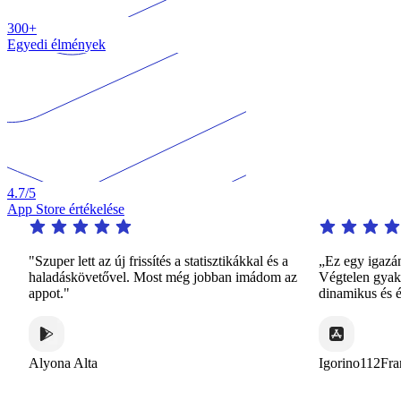
300+
Egyedi élmények
4.7
/5
App Store értékelése
"Szuper lett az új frissítés a statisztikákkal és a
„Ez egy igazán
haladáskövetővel. Most még jobban imádom az
Végtelen gyakor
appot."
dinamikus és 
Alyona Alta
Igorino112Fra