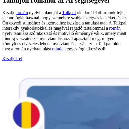
Tanuljon románul az AI segítségével
Kezdje
román
nyelvi kalandját a
Talkpal
oldalon! Platformunk fejlett
technológiát használ, hogy személyre szabja az egyes leckéket, és az
Ön egyedi stílusához és igényeihez igazítsa a tanulási utat. A Talkpal
interaktív gyakorlatokkal és magával ragadó tartalommal a
román
nyelv tanulása szórakoztató és motiváló élménnyé válik, amely miatt
mindig visszatérsz a nyelvtanuláshoz. Tapasztald meg, milyen
könnyű és élvezetes lehet a nyelvtanulás – válaszd a Talkpal oldd
meg a román nyelvtanulást
minden
egyes foglalkozással!
Kezdjük el