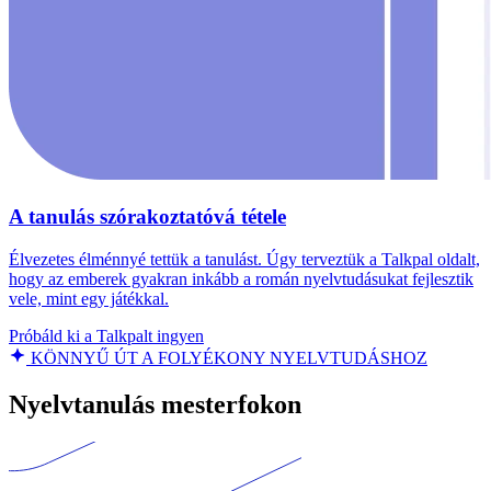
A tanulás szórakoztatóvá tétele
Élvezetes élménnyé tettük a tanulást. Úgy terveztük a Talkpal oldalt,
hogy az emberek gyakran inkább a román nyelvtudásukat fejlesztik
vele, mint egy játékkal.
Próbáld ki a Talkpalt ingyen
KÖNNYŰ ÚT A FOLYÉKONY NYELVTUDÁSHOZ
Nyelvtanulás mesterfokon