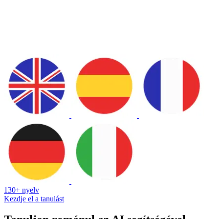
130+ nyelv
Kezdje el a tanulást