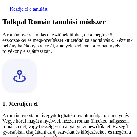
Kezdje el a tanulást
Talkpal Román tanulási módszer
A román nyelv tanulása ijesztőnek tűnhet, de a megfelelő
eszközökkel és megközelítéssel kifizetődő kalanddá válik. Nézzünk
néhány hatékony stratégiát, amelyek segítenek a román nyelv
folyékony elsajátításában.
1. Merüljön el
A román nyelvtanulás egyik leghatékonyabb módja az elmélyülés.
Vegye körül magát a nyelvvel, nézzen román filmeket, hallgasson
román zenét, vagy beszélgessen anyanyelvi beszélőkkel. Ez segít
gyorsabban elsajátítani az új szavakat és kifejezéseket, és megérti a