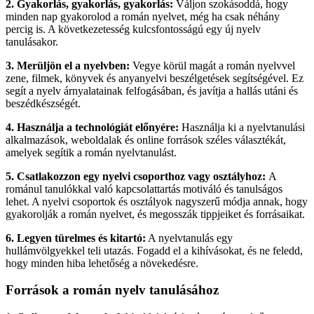
2. Gyakorlás, gyakorlás, gyakorlás:
Váljon szokásoddá, hogy
minden nap gyakorolod a román nyelvet, még ha csak néhány
percig is. A következetesség kulcsfontosságú egy új nyelv
tanulásakor.
3. Merüljön el a nyelvben:
Vegye körül magát a román nyelvvel
zene, filmek, könyvek és anyanyelvi beszélgetések segítségével. Ez
segít a nyelv árnyalatainak felfogásában, és javítja a hallás utáni és
beszédkészségét.
4. Használja a technológiát előnyére:
Használja ki a nyelvtanulási
alkalmazások, weboldalak és online források széles választékát,
amelyek segítik a román nyelvtanulást.
5. Csatlakozzon egy nyelvi csoporthoz vagy osztályhoz:
A
románul tanulókkal való kapcsolattartás motiváló és tanulságos
lehet. A nyelvi csoportok és osztályok nagyszerű módja annak, hogy
gyakorolják a román nyelvet, és megosszák tippjeiket és forrásaikat.
6. Legyen türelmes és kitartó:
A nyelvtanulás egy
hullámvölgyekkel teli utazás. Fogadd el a kihívásokat, és ne feledd,
hogy minden hiba lehetőség a növekedésre.
Források a román nyelv tanulásához