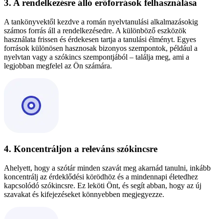
3. A rendelkezésre álló erőforrások felhasználása
A tankönyvektől kezdve a román nyelvtanulási alkalmazásokig
számos forrás áll a rendelkezésedre. A különböző eszközök
használata frissen és érdekesen tartja a tanulási élményt. Egyes
források különösen hasznosak bizonyos szempontok, például a
nyelvtan vagy a szókincs szempontjából – találja meg, ami a
legjobban megfelel az Ön számára.
4. Koncentráljon a releváns szókincsre
Ahelyett, hogy a szótár minden szavát meg akarnád tanulni, inkább
koncentrálj az érdeklődési körödhöz és a mindennapi életedhez
kapcsolódó szókincsre. Ez leköti Önt, és segít abban, hogy az új
szavakat és kifejezéseket könnyebben megjegyezze.