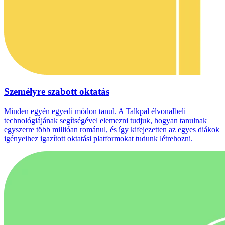
Személyre szabott oktatás
Minden egyén egyedi módon tanul. A Talkpal élvonalbeli
technológiájának segítségével elemezni tudjuk, hogyan tanulnak
egyszerre több millióan románul, és így kifejezetten az egyes diákok
igényeihez igazított oktatási platformokat tudunk létrehozni.