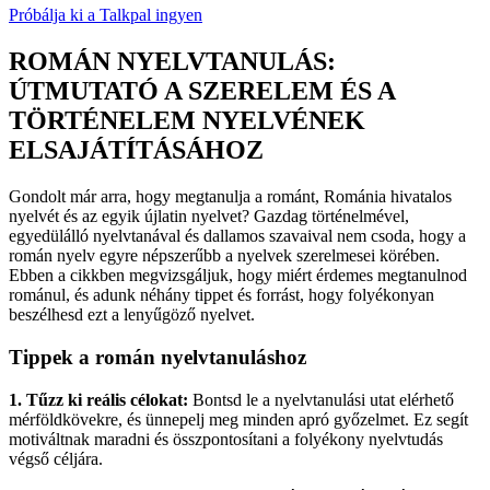
Próbálja ki a Talkpal ingyen
ROMÁN NYELVTANULÁS:
ÚTMUTATÓ A SZERELEM ÉS A
TÖRTÉNELEM NYELVÉNEK
ELSAJÁTÍTÁSÁHOZ
Gondolt már arra, hogy megtanulja a románt, Románia hivatalos
nyelvét és az egyik újlatin nyelvet? Gazdag történelmével,
egyedülálló nyelvtanával és dallamos szavaival nem csoda, hogy a
román nyelv egyre népszerűbb a nyelvek szerelmesei körében.
Ebben a cikkben megvizsgáljuk, hogy miért érdemes megtanulnod
románul, és adunk néhány tippet és forrást, hogy folyékonyan
beszélhesd ezt a lenyűgöző nyelvet.
Tippek a román nyelvtanuláshoz
1. Tűzz ki reális célokat:
Bontsd le a nyelvtanulási utat elérhető
mérföldkövekre, és ünnepelj meg minden apró győzelmet. Ez segít
motiváltnak maradni és összpontosítani a folyékony nyelvtudás
végső céljára.