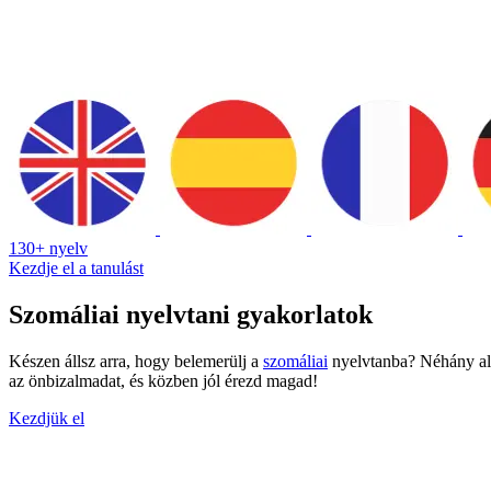
130+ nyelv
Kezdje el a tanulást
Szomáliai nyelvtani gyakorlatok
Készen állsz arra, hogy belemerülj a
szomáliai
nyelvtanba? Néhány alap
az önbizalmadat, és közben jól érezd magad!
Kezdjük el