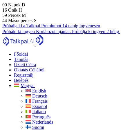
00
Napok
D
16
Órák
H
59
Percek
M
43
Másodpercek
S
Próbálja ki a Talkpal Premiumot 14 napig ingyenesen
Próbáld ki ingyen
Korlátozott ajánlat:
Próbálja ki ingyen 2 hétig
Főoldal
Tanulás
Üzleti Célra
Oktatás Céljából
Regisztrálj
Belépés
Magyar
English
Deutsch
Français
Español
Italiano
Português
Nederlands
Suomi