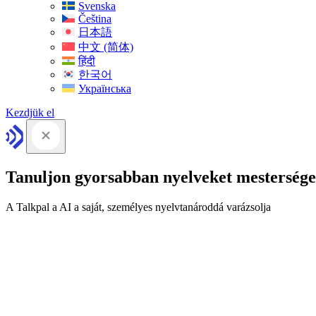
Svenska
Čeština
日本語
中文 (简体)
हिंदी
한국어
Українська
Kezdjük el
Tanuljon gyorsabban nyelveket mesterséges
A Talkpal a AI a saját, személyes nyelvtanároddá varázsolja