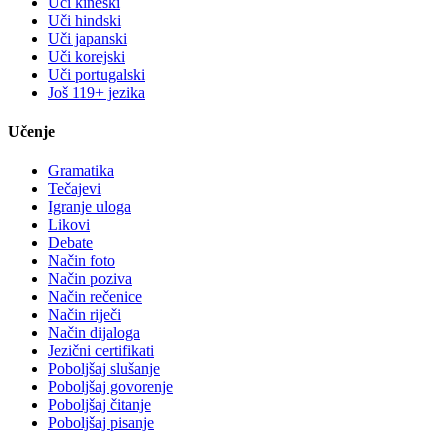
Uči kineski
Uči hindski
Uči japanski
Uči korejski
Uči portugalski
Još 119+ jezika
Učenje
Gramatika
Tečajevi
Igranje uloga
Likovi
Debate
Način foto
Način poziva
Način rečenice
Način riječi
Način dijaloga
Jezični certifikati
Poboljšaj slušanje
Poboljšaj govorenje
Poboljšaj čitanje
Poboljšaj pisanje