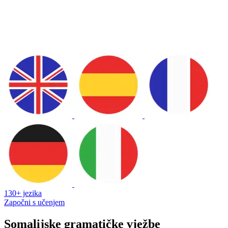
130+ jezika
Započni s učenjem
Somalijske gramatičke vježbe