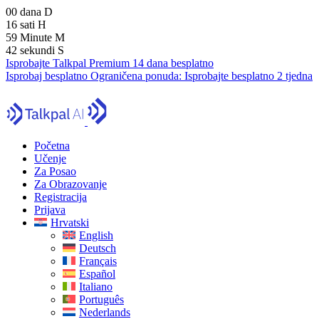
00
dana
D
16
sati
H
59
Minute
M
41
sekundi
S
Isprobajte Talkpal Premium 14 dana besplatno
Isprobaj besplatno
Ograničena ponuda:
Isprobajte besplatno 2 tjedna
Početna
Učenje
Za Posao
Za Obrazovanje
Registracija
Prijava
Hrvatski
English
Deutsch
Français
Español
Italiano
Português
Nederlands