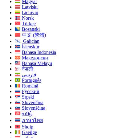
Magyar
Latviski
Lietuvių
Norsk
Türkçe
Bosanski
中文 (繁體)
Galician
Íslenskur
Bahasa Indonesia
Македонски
Bahasa Melayu
नेपाली
فارسی
Português
Română
Русский
Srpski
Slovenčina
Slovenščina
தமிழ்
ภาษาไทย
Shqip
Gaeilge