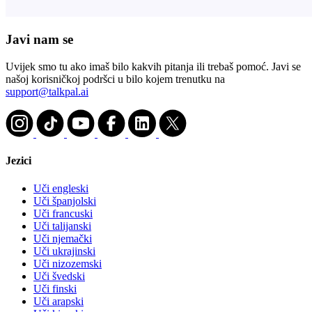
Javi nam se
Uvijek smo tu ako imaš bilo kakvih pitanja ili trebaš pomoć. Javi se
našoj korisničkoj podršci u bilo kojem trenutku na
support@talkpal.ai
Jezici
Uči engleski
Uči španjolski
Uči francuski
Uči talijanski
Uči njemački
Uči ukrajinski
Uči nizozemski
Uči švedski
Uči finski
Uči arapski