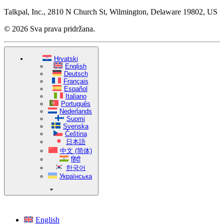
Talkpal, Inc., 2810 N Church St, Wilmington, Delaware 19802, US
© 2026 Sva prava pridržana.
Hrvatski
English
Deutsch
Français
Español
Italiano
Português
Nederlands
Suomi
Svenska
Čeština
日本語
中文 (简体)
हिंदी
한국어
Українська
English