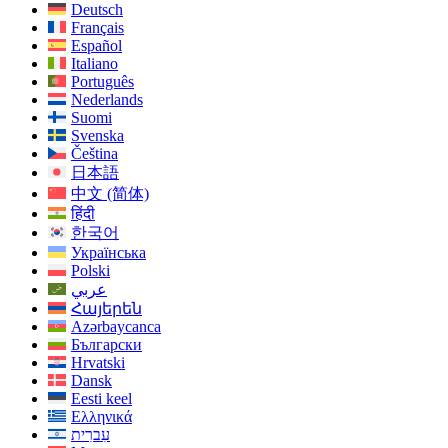
Deutsch
Français
Español
Italiano
Português
Nederlands
Suomi
Svenska
Čeština
日本語
中文 (简体)
हिंदी
한국어
Українська
Polski
عربي
Հայերեն
Azərbaycanca
Български
Hrvatski
Dansk
Eesti keel
Ελληνικά
עִברִית