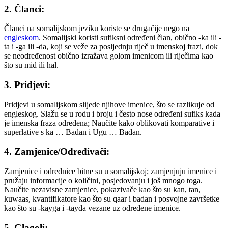
2. Članci:
Članci na somalijskom jeziku koriste se drugačije nego na
engleskom
. Somalijski koristi sufiksni određeni član, obično -ka ili -
ta i -ga ili -da, koji se veže za posljednju riječ u imenskoj frazi, dok
se neodređenost obično izražava golom imenicom ili riječima kao
što su mid ili hal.
3. Pridjevi:
Pridjevi u somalijskom slijede njihove imenice, što se razlikuje od
engleskog. Slažu se u rodu i broju i često nose određeni sufiks kada
je imenska fraza određena; Naučite kako oblikovati komparative i
superlative s ka … Badan i Ugu … Badan.
4. Zamjenice/Odredivači:
Zamjenice i odrednice bitne su u somalijskoj; zamjenjuju imenice i
pružaju informacije o količini, posjedovanju i još mnogo toga.
Naučite nezavisne zamjenice, pokazivače kao što su kan, tan,
kuwaas, kvantifikatore kao što su qaar i badan i posvojne završetke
kao što su -kayga i -tayda vezane uz određene imenice.
5. Glagoli: