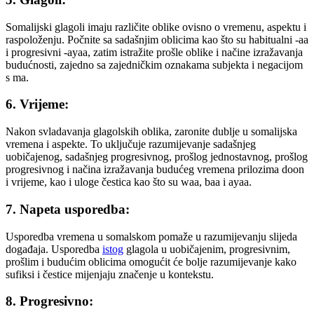
Somalijski glagoli imaju različite oblike ovisno o vremenu, aspektu i
raspoloženju. Počnite sa sadašnjim oblicima kao što su habitualni -aa
i progresivni -ayaa, zatim istražite prošle oblike i načine izražavanja
budućnosti, zajedno sa zajedničkim oznakama subjekta i negacijom
s ma.
6. Vrijeme:
Nakon svladavanja glagolskih oblika, zaronite dublje u somalijska
vremena i aspekte. To uključuje razumijevanje sadašnjeg
uobičajenog, sadašnjeg progresivnog, prošlog jednostavnog, prošlog
progresivnog i načina izražavanja budućeg vremena prilozima doon
i vrijeme, kao i uloge čestica kao što su waa, baa i ayaa.
7. Napeta usporedba:
Usporedba vremena u somalskom pomaže u razumijevanju slijeda
događaja. Usporedba
istog
glagola u uobičajenim, progresivnim,
prošlim i budućim oblicima omogućit će bolje razumijevanje kako
sufiksi i čestice mijenjaju značenje u kontekstu.
8. Progresivno: