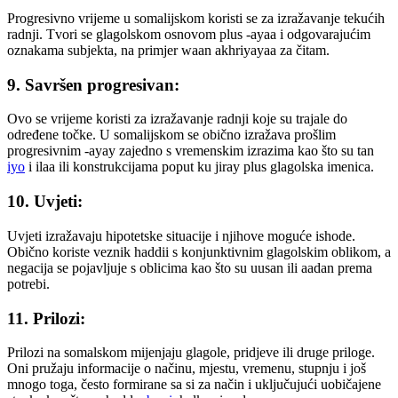
Progresivno vrijeme u somalijskom koristi se za izražavanje tekućih
radnji. Tvori se glagolskom osnovom plus -ayaa i odgovarajućim
oznakama subjekta, na primjer waan akhriyayaa za čitam.
9. Savršen progresivan:
Ovo se vrijeme koristi za izražavanje radnji koje su trajale do
određene točke. U somalijskom se obično izražava prošlim
progresivnim -ayay zajedno s vremenskim izrazima kao što su tan
iyo
i ilaa ili konstrukcijama poput ku jiray plus glagolska imenica.
10. Uvjeti:
Uvjeti izražavaju hipotetske situacije i njihove moguće ishode.
Obično koriste veznik haddii s konjunktivnim glagolskim oblikom, a
negacija se pojavljuje s oblicima kao što su uusan ili aadan prema
potrebi.
11. Prilozi:
Prilozi na somalskom mijenjaju glagole, pridjeve ili druge priloge.
Oni pružaju informacije o načinu, mjestu, vremenu, stupnju i još
mnogo toga, često formirane sa si za način i uključujući uobičajene