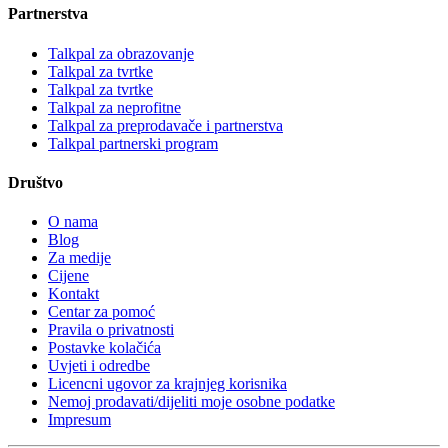
Partnerstva
Talkpal za obrazovanje
Talkpal za tvrtke
Talkpal za tvrtke
Talkpal za neprofitne
Talkpal za preprodavače i partnerstva
Talkpal partnerski program
Društvo
O nama
Blog
Za medije
Cijene
Kontakt
Centar za pomoć
Pravila o privatnosti
Postavke kolačića
Uvjeti i odredbe
Licencni ugovor za krajnjeg korisnika
Nemoj prodavati/dijeliti moje osobne podatke
Impresum