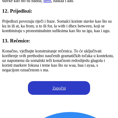
stavke kao što su hadda,
berri
, halkaa i aad.
12. Prijedlozi:
Prijedlozi povezuju riječi i fraze. Somalci koriste stavke kao što su
ku in ili at, ka from, u to ili for, la with i dhex between, koji se
kombiniraju s pronominalnim sufiksima kao što su igu, kaa i ugu.
13. Rečenice:
Konačno, vježbajte konstruiranje rečenica. To će uključivati
korištenje svih prethodno naučenih gramatičkih točaka u kontekstu,
uz napomenu da somalski teži konačnom redoslijedu glagola i
koristi markere fokusa i teme kao što su waa, baa i ayaa, s
negacijom označenom s ma.
Započni