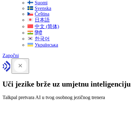
Suomi
Svenska
Čeština
日本語
中文 (简体)
हिंदी
한국어
Українська
Započni
Uči jezike brže uz umjetnu inteligenciju
Talkpal pretvara AI u tvog osobnog jezičnog trenera