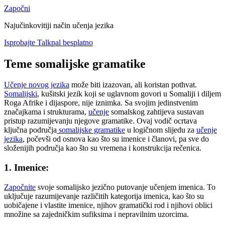
Započni
Najučinkovitiji način učenja jezika
Isprobajte Talkpal besplatno
Teme somalijske gramatike
Učenje novog jezika
može biti izazovan, ali koristan pothvat.
Somalijski
, kušitski jezik koji se uglavnom govori u Somaliji i diljem
Roga Afrike i dijaspore, nije iznimka. Sa svojim jedinstvenim
značajkama i strukturama,
učenje
somalskog zahtijeva sustavan
pristup razumijevanju njegove gramatike. Ovaj vodič ocrtava
ključna područja
somalijske gramatike
u logičnom slijedu za
učenje
jezika
, počevši od osnova kao što su imenice i članovi, pa sve do
složenijih područja kao što su vremena i konstrukcija rečenica.
1. Imenice:
Započnite
svoje somalijsko jezično putovanje učenjem imenica. To
uključuje razumijevanje različitih kategorija imenica, kao što su
uobičajene i vlastite imenice, njihov gramatički rod i njihovi oblici
množine sa zajedničkim sufiksima i nepravilnim uzorcima.