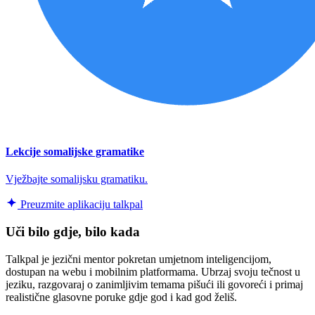
Lekcije somalijske gramatike
Vježbajte somalijsku gramatiku.
Preuzmite aplikaciju talkpal
Uči bilo gdje, bilo kada
Talkpal je jezični mentor pokretan umjetnom inteligencijom,
dostupan na webu i mobilnim platformama. Ubrzaj svoju tečnost u
jeziku, razgovaraj o zanimljivim temama pišući ili govoreći i primaj
realistične glasovne poruke gdje god i kad god želiš.