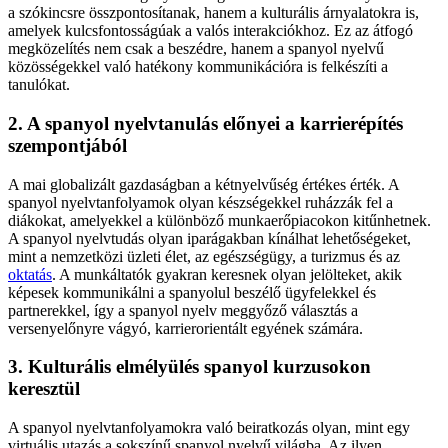
a szókincsre összpontosítanak, hanem a kulturális árnyalatokra is,
amelyek kulcsfontosságúak a valós interakciókhoz. Ez az átfogó
megközelítés nem csak a beszédre, hanem a spanyol nyelvű
közösségekkel való hatékony kommunikációra is felkészíti a
tanulókat.
2. A spanyol nyelvtanulás előnyei a karrierépítés
szempontjából
A mai globalizált gazdaságban a kétnyelvűség értékes érték. A
spanyol nyelvtanfolyamok olyan készségekkel ruházzák fel a
diákokat, amelyekkel a különböző munkaerőpiacokon kitűnhetnek.
A spanyol nyelvtudás olyan iparágakban kínálhat lehetőségeket,
mint a nemzetközi üzleti élet, az egészségügy, a turizmus és az
oktatás
. A munkáltatók gyakran keresnek olyan jelölteket, akik
képesek kommunikálni a spanyolul beszélő ügyfelekkel és
partnerekkel, így a spanyol nyelv meggyőző választás a
versenyelőnyre vágyó, karrierorientált egyének számára.
3. Kulturális elmélyülés spanyol kurzusokon
keresztül
A spanyol nyelvtanfolyamokra való beiratkozás olyan, mint egy
virtuális utazás a sokszínű spanyol nyelvű világba. Az ilyen