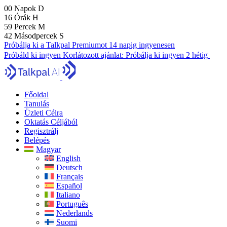
00
Napok
D
16
Órák
H
59
Percek
M
41
Másodpercek
S
Próbálja ki a Talkpal Premiumot 14 napig ingyenesen
Próbáld ki ingyen
Korlátozott ajánlat:
Próbálja ki ingyen 2 hétig
Főoldal
Tanulás
Üzleti Célra
Oktatás Céljából
Regisztrálj
Belépés
Magyar
English
Deutsch
Français
Español
Italiano
Português
Nederlands
Suomi