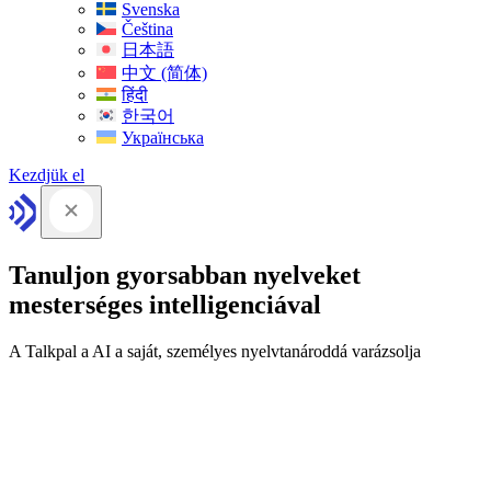
Svenska
Čeština
日本語
中文 (简体)
हिंदी
한국어
Українська
Kezdjük el
Tanuljon gyorsabban nyelveket
mesterséges intelligenciával
A Talkpal a AI a saját, személyes nyelvtanároddá varázsolja