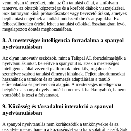
venni olyan tényezőket, mint az Ön tanulási céljai, a tanfolyam
tanterve, az oktatók képzettsége és a korábbi diákok visszajelzései.
Sok tanfolyam kínál próbaidőszakot vagy bevezető órákat, amelyek
bepillantást engednek a tanítási módszerükbe és anyagukba. Ez
felbecsülhetetlen értékű lehet a tanulási célokkal összhangban lévő,
megalapozott döntés meghozatalában.
8. A mesterséges intelligencia forradalma a spanyol
nyelvtanulásban
Az olyan innovatív eszközök, mint a Talkpal AI, forradalmasítják a
nyelvtanulásunkat, beleértve a spanyolul is. Ezek a mesterséges
intelligencia által vezérelt platformok interaktív, rugalmas és
személyre szabott tanulási élményt kínálnak. Fejlett algoritmusokat
használnak a tartalom és az ütemezés adaptálására a tanuló
előrehaladása és preferenciái alapján. A mesterséges intelligencia
beépítése a spanyol nyelvtanulásba nemcsak hatékonyabbá, hanem
vonzóbbá is teszi a folyamatot.
9. Közösség és társadalmi interakció a spanyol
nyelvtanulásban
A spanyol nyelvtanulás nem korlátozódik a tankönyvekre és az
osztálytermekre, hanem a közösséggel való kapcsolatról is szól. Sok