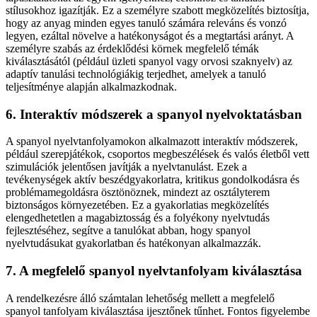
stílusokhoz igazítják. Ez a személyre szabott megközelítés biztosítja,
hogy az anyag minden egyes tanuló számára releváns és vonzó
legyen, ezáltal növelve a hatékonyságot és a megtartási arányt. A
személyre szabás az érdeklődési körnek megfelelő témák
kiválasztásától (például üzleti spanyol vagy orvosi szaknyelv) az
adaptív tanulási technológiákig terjedhet, amelyek a tanuló
teljesítménye alapján alkalmazkodnak.
6. Interaktív módszerek a spanyol nyelvoktatásban
A spanyol nyelvtanfolyamokon alkalmazott interaktív módszerek,
például szerepjátékok, csoportos megbeszélések és valós életből vett
szimulációk jelentősen javítják a nyelvtanulást. Ezek a
tevékenységek aktív beszédgyakorlatra, kritikus gondolkodásra és
problémamegoldásra ösztönöznek, mindezt az osztályterem
biztonságos környezetében. Ez a gyakorlatias megközelítés
elengedhetetlen a magabiztosság és a folyékony nyelvtudás
fejlesztéséhez, segítve a tanulókat abban, hogy spanyol
nyelvtudásukat gyakorlatban és hatékonyan alkalmazzák.
7. A megfelelő spanyol nyelvtanfolyam kiválasztása
A rendelkezésre álló számtalan lehetőség mellett a megfelelő
spanyol tanfolyam kiválasztása ijesztőnek tűnhet. Fontos figyelembe