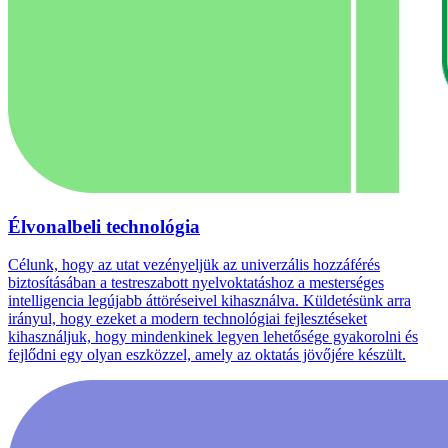
Élvonalbeli technológia
Célunk, hogy az utat vezényeljük az univerzális hozzáférés
biztosításában a testreszabott nyelvoktatáshoz a mesterséges
intelligencia legújabb áttöréseivel kihasználva. Küldetésünk arra
irányul, hogy ezeket a modern technológiai fejlesztéseket
kihasználjuk, hogy mindenkinek legyen lehetősége gyakorolni és
fejlődni egy olyan eszközzel, amely az oktatás jövőjére készült.