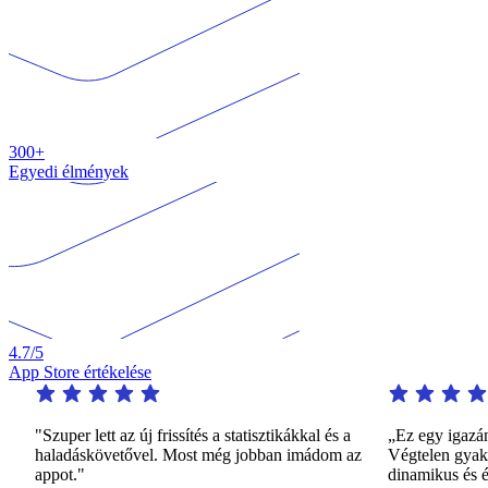
300+
Egyedi élmények
4.7
/5
App Store értékelése
"Szuper lett az új frissítés a statisztikákkal és a
„Ez egy igazán
haladáskövetővel. Most még jobban imádom az
Végtelen gyako
appot."
dinamikus és 