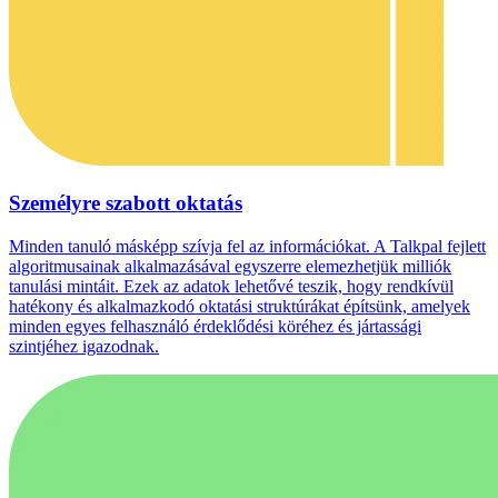
Személyre szabott oktatás
Minden tanuló másképp szívja fel az információkat. A Talkpal fejlett
algoritmusainak alkalmazásával egyszerre elemezhetjük milliók
tanulási mintáit. Ezek az adatok lehetővé teszik, hogy rendkívül
hatékony és alkalmazkodó oktatási struktúrákat építsünk, amelyek
minden egyes felhasználó érdeklődési köréhez és jártassági
szintjéhez igazodnak.