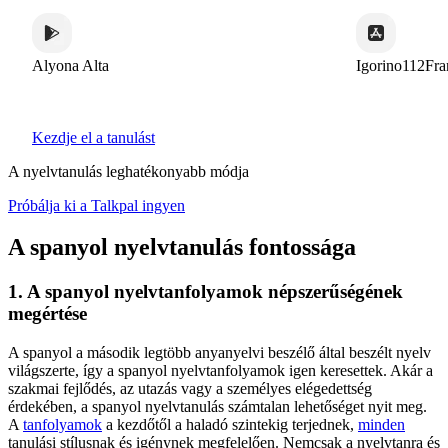
Alyona Alta
Igorino112Fra
Kezdje el a tanulást
A nyelvtanulás leghatékonyabb módja
Próbálja ki a Talkpal ingyen
A spanyol nyelvtanulás fontossága
1. A spanyol nyelvtanfolyamok népszerűségének
megértése
A spanyol a második legtöbb anyanyelvi beszélő által beszélt nyelv
világszerte, így a spanyol nyelvtanfolyamok igen keresettek. Akár a
szakmai fejlődés, az utazás vagy a személyes elégedettség
érdekében, a spanyol nyelvtanulás számtalan lehetőséget nyit meg.
A
tanfolyamok
a kezdőtől a haladó szintekig terjednek,
minden
tanulási stílusnak és igénynek megfelelően. Nemcsak a nyelvtanra és