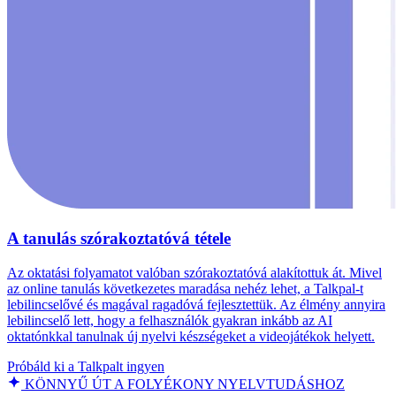
A tanulás szórakoztatóvá tétele
Az oktatási folyamatot valóban szórakoztatóvá alakítottuk át. Mivel
az online tanulás következetes maradása nehéz lehet, a Talkpal-t
lebilincselővé és magával ragadóvá fejlesztettük. Az élmény annyira
lebilincselő lett, hogy a felhasználók gyakran inkább az AI
oktatónkkal tanulnak új nyelvi készségeket a videojátékok helyett.
Próbáld ki a Talkpalt ingyen
KÖNNYŰ ÚT A FOLYÉKONY NYELVTUDÁSHOZ