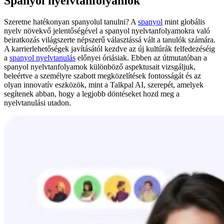
Spanyol nyelvtanfolyamok
Szeretne hatékonyan spanyolul tanulni? A
spanyol
mint globális
nyelv növekvő jelentőségével a spanyol nyelvtanfolyamokra való
beiratkozás világszerte népszerű választássá vált a tanulók számára.
A karrierlehetőségek javításától kezdve az új kultúrák felfedezéséig
a
spanyol nyelvtanulás
előnyei óriásiak. Ebben az útmutatóban a
spanyol nyelvtanfolyamok különböző aspektusait vizsgáljuk,
beleértve a személyre szabott megközelítések fontosságát és az
olyan innovatív eszközök, mint a Talkpal AI, szerepét, amelyek
segítenek abban, hogy a legjobb döntéseket hozd meg a
nyelvtanulási utadon.