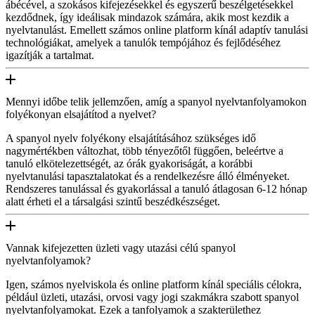
ábécével, a szokásos kifejezésekkel és egyszerű beszélgetésekkel
kezdődnek, így ideálisak mindazok számára, akik most kezdik a
nyelvtanulást. Emellett számos online platform kínál adaptív tanulási
technológiákat, amelyek a tanulók tempójához és fejlődéséhez
igazítják a tartalmat.
Mennyi időbe telik jellemzően, amíg a spanyol nyelvtanfolyamokon
folyékonyan elsajátítod a nyelvet?
A spanyol nyelv folyékony elsajátításához szükséges idő
nagymértékben változhat, több tényezőtől függően, beleértve a
tanuló elkötelezettségét, az órák gyakoriságát, a korábbi
nyelvtanulási tapasztalatokat és a rendelkezésre álló élményeket.
Rendszeres tanulással és gyakorlással a tanuló átlagosan 6-12 hónap
alatt érheti el a társalgási szintű beszédkészséget.
Vannak kifejezetten üzleti vagy utazási célú spanyol
nyelvtanfolyamok?
Igen, számos nyelviskola és online platform kínál speciális célokra,
például üzleti, utazási, orvosi vagy jogi szakmákra szabott spanyol
nyelvtanfolyamokat. Ezek a tanfolyamok a szakterülethez