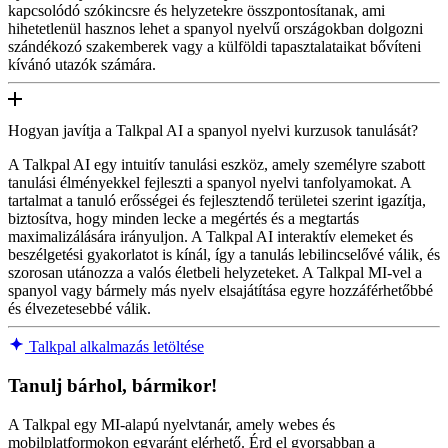
kapcsolódó szókincsre és helyzetekre összpontosítanak, ami
hihetetlenül hasznos lehet a spanyol nyelvű országokban dolgozni
szándékozó szakemberek vagy a külföldi tapasztalataikat bővíteni
kívánó utazók számára.
Hogyan javítja a Talkpal AI a spanyol nyelvi kurzusok tanulását?
A Talkpal AI egy intuitív tanulási eszköz, amely személyre szabott
tanulási élményekkel fejleszti a spanyol nyelvi tanfolyamokat. A
tartalmat a tanuló erősségei és fejlesztendő területei szerint igazítja,
biztosítva, hogy minden lecke a megértés és a megtartás
maximalizálására irányuljon. A Talkpal AI interaktív elemeket és
beszélgetési gyakorlatot is kínál, így a tanulás lebilincselővé válik, és
szorosan utánozza a valós életbeli helyzeteket. A Talkpal MI-vel a
spanyol vagy bármely más nyelv elsajátítása egyre hozzáférhetőbbé
és élvezetesebbé válik.
Talkpal alkalmazás letöltése
Tanulj bárhol, bármikor!
A Talkpal egy MI-alapú nyelvtanár, amely webes és
mobilplatformokon egyaránt elérhető. Érd el gyorsabban a