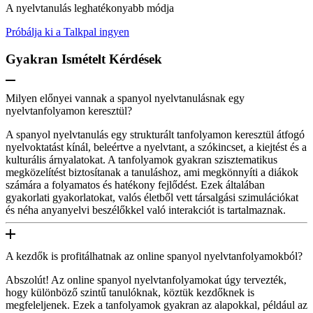
A nyelvtanulás leghatékonyabb módja
Próbálja ki a Talkpal ingyen
Gyakran Ismételt Kérdések
Milyen előnyei vannak a spanyol nyelvtanulásnak egy
nyelvtanfolyamon keresztül?
A spanyol nyelvtanulás egy strukturált tanfolyamon keresztül átfogó
nyelvoktatást kínál, beleértve a nyelvtant, a szókincset, a kiejtést és a
kulturális árnyalatokat. A tanfolyamok gyakran szisztematikus
megközelítést biztosítanak a tanuláshoz, ami megkönnyíti a diákok
számára a folyamatos és hatékony fejlődést. Ezek általában
gyakorlati gyakorlatokat, valós életből vett társalgási szimulációkat
és néha anyanyelvi beszélőkkel való interakciót is tartalmaznak.
A kezdők is profitálhatnak az online spanyol nyelvtanfolyamokból?
Abszolút! Az online spanyol nyelvtanfolyamokat úgy tervezték,
hogy különböző szintű tanulóknak, köztük kezdőknek is
megfeleljenek. Ezek a tanfolyamok gyakran az alapokkal, például az