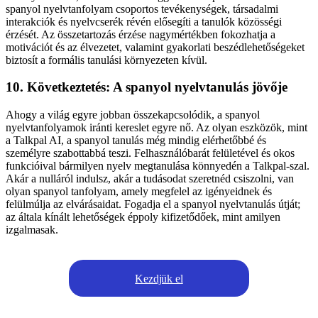
spanyol nyelvtanfolyam csoportos tevékenységek, társadalmi
interakciók és nyelvcserék révén elősegíti a tanulók közösségi
érzését. Az összetartozás érzése nagymértékben fokozhatja a
motivációt és az élvezetet, valamint gyakorlati beszédlehetőségeket
biztosít a formális tanulási környezeten kívül.
10. Következtetés: A spanyol nyelvtanulás jövője
Ahogy a világ egyre jobban összekapcsolódik, a spanyol
nyelvtanfolyamok iránti kereslet egyre nő. Az olyan eszközök, mint
a Talkpal AI, a spanyol tanulás még mindig elérhetőbbé és
személyre szabottabbá teszi. Felhasználóbarát felületével és okos
funkcióival bármilyen nyelv megtanulása könnyedén a Talkpal-szal.
Akár a nulláról indulsz, akár a tudásodat szeretnéd csiszolni, van
olyan spanyol tanfolyam, amely megfelel az igényeidnek és
felülmúlja az elvárásaidat. Fogadja el a spanyol nyelvtanulás útját;
az általa kínált lehetőségek éppoly kifizetődőek, mint amilyen
izgalmasak.
Kezdjük el