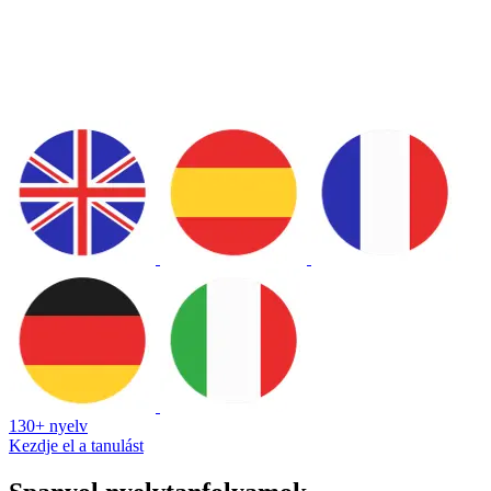
130+ nyelv
Kezdje el a tanulást