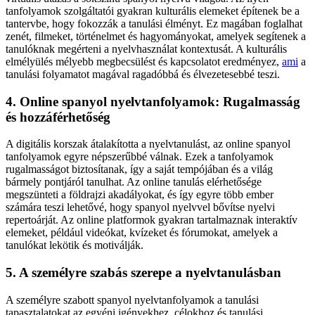
tanfolyamok szolgáltatói gyakran kulturális elemeket építenek be a
tantervbe, hogy fokozzák a tanulási élményt. Ez magában foglalhat
zenét, filmeket, történelmet és hagyományokat, amelyek segítenek a
tanulóknak megérteni a nyelvhasználat kontextusát. A kulturális
elmélyülés mélyebb megbecsülést és kapcsolatot eredményez,
ami
a
tanulási folyamatot magával ragadóbbá és élvezetesebbé teszi.
4. Online spanyol nyelvtanfolyamok: Rugalmasság
és hozzáférhetőség
A digitális korszak átalakította a nyelvtanulást, az online spanyol
tanfolyamok egyre népszerűbbé válnak. Ezek a tanfolyamok
rugalmasságot biztosítanak, így a saját tempójában és a világ
bármely pontjáról tanulhat. Az online tanulás elérhetősége
megszünteti a földrajzi akadályokat, és így egyre több ember
számára teszi lehetővé, hogy spanyol nyelvvel bővítse nyelvi
repertoárját. Az online platformok gyakran tartalmaznak interaktív
elemeket, például videókat, kvízeket és fórumokat, amelyek a
tanulókat lekötik és motiválják.
5. A személyre szabás szerepe a nyelvtanulásban
A személyre szabott spanyol nyelvtanfolyamok a tanulási
tapasztalatokat az egyéni igényekhez, célokhoz és tanulási