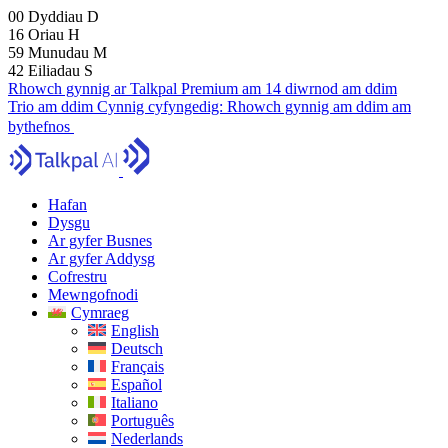
00
Dyddiau
D
16
Oriau
H
59
Munudau
M
41
Eiliadau
S
Rhowch gynnig ar Talkpal Premium am 14 diwrnod am ddim
Trio am ddim
Cynnig cyfyngedig:
Rhowch gynnig am ddim am
bythefnos
Hafan
Dysgu
Ar gyfer Busnes
Ar gyfer Addysg
Cofrestru
Mewngofnodi
Cymraeg
English
Deutsch
Français
Español
Italiano
Português
Nederlands