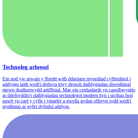
Technoleg arloesol
Ein nod yw arwain y ffordd wrth ddarparu mynediad cyffredinol i
addysgu iaith wedi'i deilwra trwy drosoli datblygiadau diweddaraf
mewn deallusrwydd artiffisial. Mae ein cenhadaeth yn canolbwyntio
ar ddefnyddio'r datblygiadau technolegol modern hyn i sicrhau bod
pawb yn cael y cyfle i ymarfer a gwella gydag offeryn sydd wedi'i
gynllunio ar gyfer dyfodol addysg.