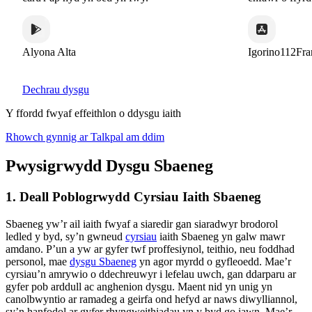
Alyona Alta
Igorino112France
Dechrau dysgu
Y ffordd fwyaf effeithlon o ddysgu iaith
Rhowch gynnig ar Talkpal am ddim
Pwysigrwydd Dysgu Sbaeneg
1. Deall Poblogrwydd Cyrsiau Iaith Sbaeneg
Sbaeneg yw’r ail iaith fwyaf a siaredir gan siaradwyr brodorol
ledled y byd, sy’n gwneud
cyrsiau
iaith Sbaeneg yn galw mawr
amdano. P’un a yw ar gyfer twf proffesiynol, teithio, neu foddhad
personol, mae
dysgu Sbaeneg
yn agor myrdd o gyfleoedd. Mae’r
cyrsiau’n amrywio o ddechreuwyr i lefelau uwch, gan ddarparu ar
gyfer pob arddull ac anghenion dysgu. Maent nid yn unig yn
canolbwyntio ar ramadeg a geirfa ond hefyd ar naws diwylliannol,
sy’n hanfodol ar gyfer rhyngweithiadau yn y byd go iawn. Mae’r