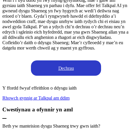
Wrth i’r byd ddod yn fwy rhyng-gysylltiedig, mae’r galw am
gyrsiau iaith Sbaeneg yn parhau i dyfu. Mae offer fel Talkpal AI yn
gwneud dysgu Sbaeneg yn fwy hygyrch ac wedi’i deilwra nag
erioed o’r blaen. Gyda’i ryngwyneb hawdd ei ddefnyddio a’i
nodweddion craff, mae dysgu unrhyw iaith rydych chi ei eisiau yn
awel gyda Talkpal. P’un a ydych chi’n dechrau o’r dechrau neu’n
edrych i sgleinio eich hyfedredd, mae yna gwrs Sbaeneg allan yna a
all ddiwallu eich anghenion a rhagori ar eich disgwyliadau.
Cofleidio’r daith o ddysgu Sbaeneg; Mae’r cyfleoedd y mae’n eu
datgelu mor werth chweil ag y maent yn gyffrous.
Dechrau
Y ffordd fwyaf effeithlon o ddysgu iaith
Rhowch gynnig ar Talkpal am ddim
Cwestiynau a ofynnir yn aml
Beth yw manteision dysgu Sbaeneg trwy gwrs iaith?