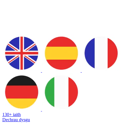
130+ iaith
Dechrau dysgu