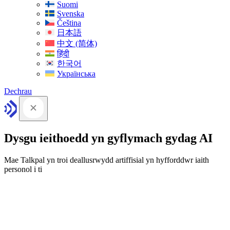
Suomi
Svenska
Čeština
日本語
中文 (简体)
हिंदी
한국어
Українська
Dechrau
Dysgu ieithoedd yn gyflymach gydag AI
Mae Talkpal yn troi deallusrwydd artiffisial yn hyfforddwr iaith
personol i ti