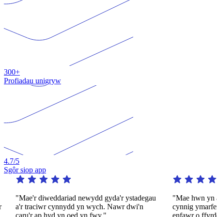
300+
Profiadau unigryw
4.7
/5
Sgôr siop app
"Mae'r diweddariad newydd gyda'r ystadegau
"Mae hwn yn ap gw
a'r traciwr cynnydd yn wych. Nawr dwi'n
cynnig ymarfer di
caru'r ap hyd yn oed yn fwy."
enfawr o ffyrdd dei