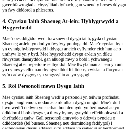
gwerthfawrogiad a chysylltiad dyfnach, gan wneud y broses ddysgu
yn fwy diddorol a phleserus.
4. Cyrsiau Iaith Sbaeneg Ar-lein: Hyblygrwydd a
Hygyrchedd
Mae’r oes ddigidol wedi trawsnewid dysgu iaith, gyda chyrsiau
Sbaeneg ar-lein yn dod yn fwyfwy poblogaidd. Mae’r cyrsiau hyn
yn cynnig hyblygrwydd i ddysgu ar eich cyflymder eich hun ac o
unrhyw le yn y byd. Mae hygyrchedd dysgu ar-lein yn dileu
rhwystrau daearyddol, gan alluogi mwy o bobl i ychwanegu
Sbaeneg at eu repertoire ieithyddol. Mae llwyfannau ar-lein yn aml
yn cynnwys elfennau rhyngweithiol fel fideos, cwisiau a fforymau
sy’n cadw dysgwyr yn ymgysylltu ac yn ysgogi.
5. Rôl Personoli mewn Dysgu Iaith
Mae cyrsiau iaith Sbaeneg wedi’u personoli yn teilwra profiadau
dysgu i anghenion, nodau ac arddulliau dysgu unigol. Mae’r dull
hwn wedi’i deilwra yn sicrhau bod deunydd yn berthnasol ac yn
ddiddorol i bob dysgwr, a thrwy hynny gynyddu effeithiolrwydd a
chyfraddau cadw. Gall personoli amrywio o ddewis pynciau o
ddiddordeb (fel busnes, Sbaeneg neu derminoleg feddygol) i
dechnolegau dysgu addasol sy’n addasu yn seiliedig ar berfformiad