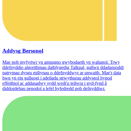
Addysg Bersonol
Mae pob myfyriwr yn amsugno gwybodaeth yn wahanol. Trwy
ddefnyddio algorithmau datblygedig Talkpal, gallwn ddadansoddi
patrymau dysgu miliynau o ddefnyddwyr ar unwaith. Mae'r data
hwn yn ein galluogi i adeiladu strwythurau addysgol hynod
effeithiol ac addasadwy sydd wedi'u teilwra i gyd-fynd â
diddordebau penodol a lefel hyfedredd pob defnyddiwr.