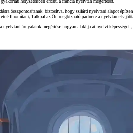
 gyakorlati helyzetekben erősíti a francia nyelvtan megértését.
dásra összpontosítanak, biztosítva, hogy szilárd nyelvtani alapot épít
retné finomítani, Talkpal az Ön megbízható partnere a nyelvtan elsajátí
ia nyelvtani árnyalatok megértése hogyan alakítja át nyelvi képességeit