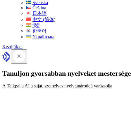
Svenska
Čeština
日本語
中文 (简体)
हिंदी
한국어
Українська
Kezdjük el
Tanuljon gyorsabban nyelveket mesterséges
A Talkpal a AI a saját, személyes nyelvtanároddá varázsolja