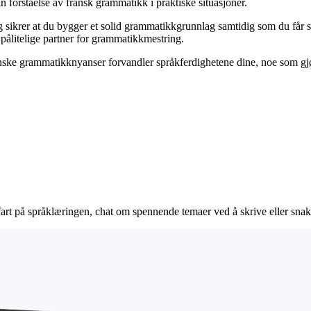
in forståelse av fransk grammatikk i praktiske situasjoner.
g sikrer at du bygger et solid grammatikkgrunnlag samtidig som du får s
n pålitelige partner for grammatikkmestring.
ske grammatikknyanser forvandler språkferdighetene dine, noe som gjør
 fart på språklæringen, chat om spennende temaer ved å skrive eller snak