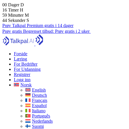
00
Dager
D
16
Timer
H
59
Minutter
M
43
Sekunder
S
Prøv Talkpal Premium gratis i 14 dager
Prøv gratis
Begrenset tilbud:
Prøv gratis i 2 uker
Forside
Læring
For Bedrifter
For Utdanning
Registrer
Logg inn
Norsk
English
Deutsch
Français
Español
Italiano
Português
Nederlands
Suomi