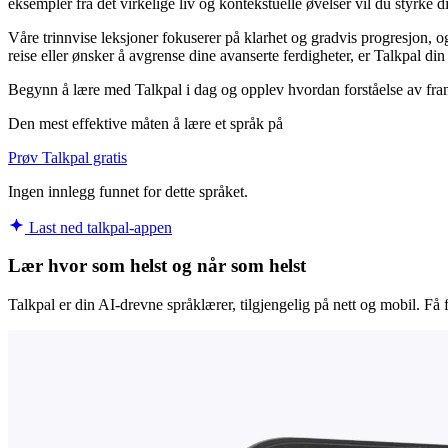
eksempler fra det virkelige liv og kontekstuelle øvelser vil du styrke d
Våre trinnvise leksjoner fokuserer på klarhet og gradvis progresjon, o
reise eller ønsker å avgrense dine avanserte ferdigheter, er Talkpal di
Begynn å lære med Talkpal i dag og opplev hvordan forståelse av fran
Den mest effektive måten å lære et språk på
Prøv Talkpal gratis
Ingen innlegg funnet for dette språket.
Last ned talkpal-appen
Lær hvor som helst og når som helst
Talkpal er din AI-drevne språklærer, tilgjengelig på nett og mobil. Få