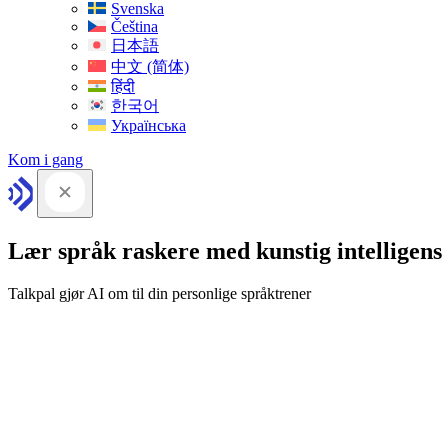
Svenska
Čeština
日本語
中文 (简体)
हिंदी
한국어
Українська
Kom i gang
Lær språk raskere med kunstig intelligens
Talkpal gjør AI om til din personlige språktrener