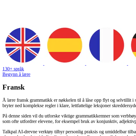
130+ språk
Begynn å lære
Fransk
Å lære fransk grammatikk er nøkkelen til å låse opp flyt og selvtillit 
bryter ned komplekse regler i klare, lettfattelige leksjoner skreddersydd
På denne siden vil du utforske viktige grammatikkemner som verbbøynin
som ofte utfordrer elevene, for eksempel bruk av konjunktiv, adjektivp
Talkpal AI-drevne verktøy tilbyr personlig praksis og umiddelbar tilba