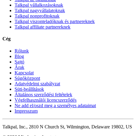
Talkpal vállalkozásoknak
Talkpal nagyvállalatoknak
Talkpal nonprofitoknak
Talkpal viszonteladóknak és partnereknek
Talkpal affiliate partnereknek
Cég
Rólunk
Blog
Sajtó
Árak
Kapcsolat
Súgóközpont
Adatvédelmi szabályzat
Süti-beállítások
Általános szerződési feltételek
Végfelhasználói licencszerződés
Ne add el/oszd meg a személyes adataimat
Impresszum
Talkpal, Inc., 2810 N Church St, Wilmington, Delaware 19802, US