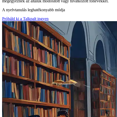
megegyeznek az általuk módosított vagy hivatkozott főnevekkel.
A nyelvtanulás leghatékonyabb módja
Próbáld ki a Talkpalt ingyen