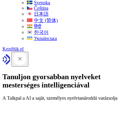
Svenska
Čeština
日本語
中文 (简体)
हिंदी
한국어
Українська
Kezdjük el
Tanuljon gyorsabban nyelveket
mesterséges intelligenciával
A Talkpal a AI a saját, személyes nyelvtanároddá varázsolja