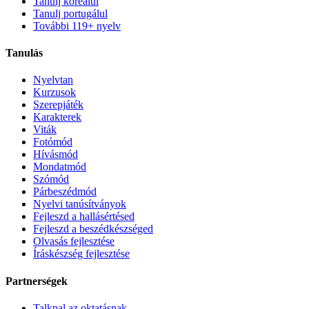
Tanulj koreaiul
Tanulj portugálul
További 119+ nyelv
Tanulás
Nyelvtan
Kurzusok
Szerepjáték
Karakterek
Viták
Fotómód
Hívásmód
Mondatmód
Szómód
Párbeszédmód
Nyelvi tanúsítványok
Fejleszd a hallásértésed
Fejleszd a beszédkészséged
Olvasás fejlesztése
Íráskészség fejlesztése
Partnerségek
Talkpal az oktatásnak