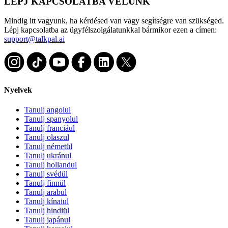
LÉPJ KAPCSOLATBA VELÜNK
Mindig itt vagyunk, ha kérdésed van vagy segítségre van szükséged.
Lépj kapcsolatba az ügyfélszolgálatunkkal bármikor ezen a címen:
support@talkpal.ai
Nyelvek
Tanulj angolul
Tanulj spanyolul
Tanulj franciául
Tanulj olaszul
Tanulj németül
Tanulj ukránul
Tanulj hollandul
Tanulj svédül
Tanulj finnül
Tanulj arabul
Tanulj kínaiul
Tanulj hindiül
Tanulj japánul