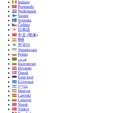
Italiano
Português
Nederlands
Suomi
Svenska
Čeština
日本語
中文 (简体)
हिंदी
한국어
Українська
Polski
عربي
Български
Hrvatski
Dansk
Eesti keel
Ελληνικά
עִברִית
Magyar
Latviski
Lietuvių
Norsk
Türkçe