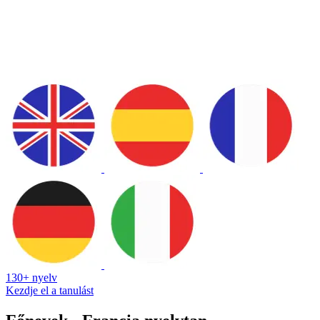
130+ nyelv
Kezdje el a tanulást