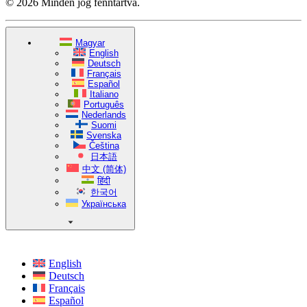
© 2026 Minden jog fenntartva.
Magyar
English
Deutsch
Français
Español
Italiano
Português
Nederlands
Suomi
Svenska
Čeština
日本語
中文 (简体)
हिंदी
한국어
Українська
English
Deutsch
Français
Español