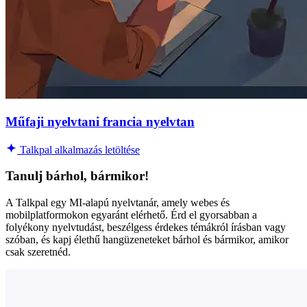
Műfaji nyelvtani francia nyelvtan
Talkpal alkalmazás letöltése
Tanulj bárhol, bármikor!
A Talkpal egy MI-alapú nyelvtanár, amely webes és
mobilplatformokon egyaránt elérhető. Érd el gyorsabban a
folyékony nyelvtudást, beszélgess érdekes témákról írásban vagy
szóban, és kapj élethű hangüzeneteket bárhol és bármikor, amikor
csak szeretnéd.