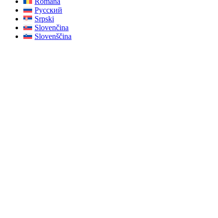
Română
Русский
Srpski
Slovenčina
Slovenščina