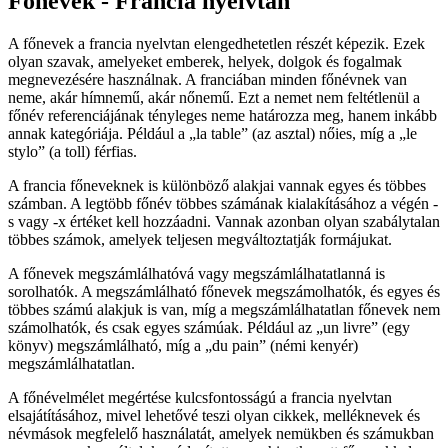
Főnevek - Francia nyelvtan
A főnevek a francia nyelvtan elengedhetetlen részét képezik. Ezek
olyan szavak, amelyeket emberek, helyek, dolgok és fogalmak
megnevezésére használnak. A franciában minden főnévnek van
neme, akár hímnemű, akár nőnemű. Ezt a nemet nem feltétlenül a
főnév referenciájának tényleges neme határozza meg, hanem inkább
annak kategóriája. Például a „la table” (az asztal) nőies, míg a „le
stylo” (a toll) férfias.
A francia főneveknek is különböző alakjai vannak egyes és többes
számban. A legtöbb főnév többes számának kialakításához a végén -
s vagy -x értéket kell hozzáadni. Vannak azonban olyan szabálytalan
többes számok, amelyek teljesen megváltoztatják formájukat.
A főnevek megszámlálhatóvá vagy megszámlálhatatlanná is
sorolhatók. A megszámlálható főnevek megszámolhatók, és egyes és
többes számú alakjuk is van, míg a megszámlálhatatlan főnevek nem
számolhatók, és csak egyes számúak. Például az „un livre” (egy
könyv) megszámlálható, míg a „du pain” (némi kenyér)
megszámlálhatatlan.
A főnévelmélet megértése kulcsfontosságú a francia nyelvtan
elsajátításához, mivel lehetővé teszi olyan cikkek, melléknevek és
névmások megfelelő használatát, amelyek nemükben és számukban