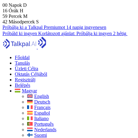
00
Napok
D
16
Órák
H
59
Percek
M
41
Másodpercek
S
Próbálja ki a Talkpal Premiumot 14 napig ingyenesen
Próbáld ki ingyen
Korlátozott ajánlat:
Próbálja ki ingyen 2 hétig
Főoldal
Tanulás
Üzleti Célra
Oktatás Céljából
Regisztrálj
Belépés
Magyar
English
Deutsch
Français
Español
Italiano
Português
Nederlands
Suomi