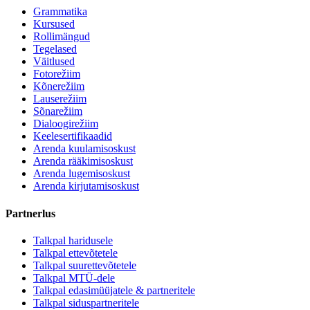
Grammatika
Kursused
Rollimängud
Tegelased
Väitlused
Fotorežiim
Kõnerežiim
Lauserežiim
Sõnarežiim
Dialoogirežiim
Keelesertifikaadid
Arenda kuulamisoskust
Arenda rääkimisoskust
Arenda lugemisoskust
Arenda kirjutamisoskust
Partnerlus
Talkpal haridusele
Talkpal ettevõtetele
Talkpal suurettevõtetele
Talkpal MTÜ-dele
Talkpal edasimüüjatele & partneritele
Talkpal siduspartneritele