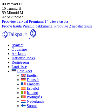
00
Päevad
D
16
Tunnid
H
59
Minutid
M
41
Sekundid
S
Proovige Talkpal Premiumi 14 päeva tasuta
Proovi tasuta
Piiratud pakkumine:
Proovige 2 nädalat tasuta
Avaleht
Õppimine
Äri Jaoks
Hariduse Jaoks
Registreeru
Logi sisse
Eesti keel
English
Deutsch
Français
Español
Italiano
Português
Nederlands
Suomi