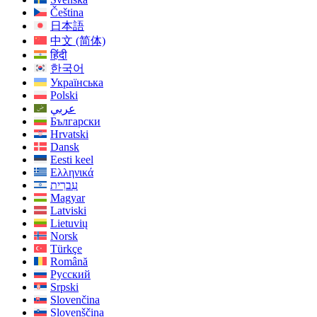
Čeština
日本語
中文 (简体)
हिंदी
한국어
Українська
Polski
عربي
Български
Hrvatski
Dansk
Eesti keel
Ελληνικά
עִברִית
Magyar
Latviski
Lietuvių
Norsk
Türkçe
Română
Русский
Srpski
Slovenčina
Slovenščina