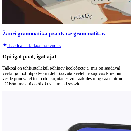
Žanri grammatika prantsuse grammatikas
Laadi alla Talkpali rakendus
Õpi igal pool, igal ajal
Talkpal on tehisintellektil põhinev keeleõpetaja, mis on saadaval
veebi- ja mobiiliplatvormidel. Saavuta keeleline sujuvus kiiremini,
vestle põnevatel teemadel kirjutades või rääkides ning saa elutruid
häälsõnumeid ükskõik kus ja millal soovid.