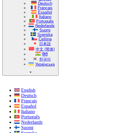
Deutsch
Français
Español
Italiano
Português
Nederlands
Suomi
Svenska
Čeština
日本語
中文 (简体)
हिंदी
한국어
Українська
English
Deutsch
Français
Español
Italiano
Português
Nederlands
Suomi
Svenska