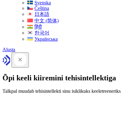
Svenska
Čeština
日本語
中文 (简体)
हिंदी
한국어
Українська
Alusta
Õpi keeli kiiremini tehisintellektiga
Talkpal muudab tehisintellekti sinu isiklikuks keeletreeneriks