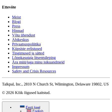
Ettevõte
Meist
Blogi
Press
Hinnad
Võta ühendust
Abikeskus
Privaatsuspoliitika
Küpsiste eelistused
Tingimused ja sätted
Lõppkasutaja litsentsileping
Ära müü/jaga minu isikuandmeid
Impressum
Safety and Crisis Resources
Talkpal, Inc., 2810 N Church St, Wilmington, Delaware 19802, US
© 2026 Kõik õigused kaitstud.
Eesti keel
English