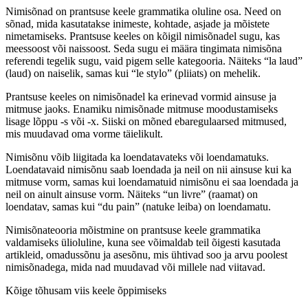
Nimisõnad on prantsuse keele grammatika oluline osa. Need on
sõnad, mida kasutatakse inimeste, kohtade, asjade ja mõistete
nimetamiseks. Prantsuse keeles on kõigil nimisõnadel sugu, kas
meessoost või naissoost. Seda sugu ei määra tingimata nimisõna
referendi tegelik sugu, vaid pigem selle kategooria. Näiteks “la laud”
(laud) on naiselik, samas kui “le stylo” (pliiats) on mehelik.
Prantsuse keeles on nimisõnadel ka erinevad vormid ainsuse ja
mitmuse jaoks. Enamiku nimisõnade mitmuse moodustamiseks
lisage lõppu -s või -x. Siiski on mõned ebaregulaarsed mitmused,
mis muudavad oma vorme täielikult.
Nimisõnu võib liigitada ka loendatavateks või loendamatuks.
Loendatavaid nimisõnu saab loendada ja neil on nii ainsuse kui ka
mitmuse vorm, samas kui loendamatuid nimisõnu ei saa loendada ja
neil on ainult ainsuse vorm. Näiteks “un livre” (raamat) on
loendatav, samas kui “du pain” (natuke leiba) on loendamatu.
Nimisõnateooria mõistmine on prantsuse keele grammatika
valdamiseks ülioluline, kuna see võimaldab teil õigesti kasutada
artikleid, omadussõnu ja asesõnu, mis ühtivad soo ja arvu poolest
nimisõnadega, mida nad muudavad või millele nad viitavad.
Kõige tõhusam viis keele õppimiseks