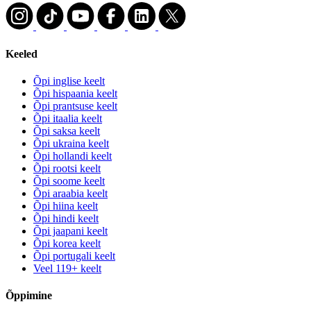
Keeled
Õpi inglise keelt
Õpi hispaania keelt
Õpi prantsuse keelt
Õpi itaalia keelt
Õpi saksa keelt
Õpi ukraina keelt
Õpi hollandi keelt
Õpi rootsi keelt
Õpi soome keelt
Õpi araabia keelt
Õpi hiina keelt
Õpi hindi keelt
Õpi jaapani keelt
Õpi korea keelt
Õpi portugali keelt
Veel 119+ keelt
Õppimine