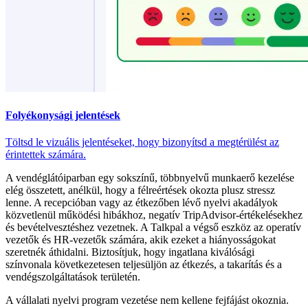
Folyékonysági jelentések
Töltsd le vizuális jelentéseket, hogy bizonyítsd a megtérülést az
érintettek számára.
A vendéglátóiparban egy sokszínű, többnyelvű munkaerő kezelése
elég összetett, anélkül, hogy a félreértések okozta plusz stressz
lenne. A recepcióban vagy az étkezőben lévő nyelvi akadályok
közvetlenül működési hibákhoz, negatív TripAdvisor-értékelésekhez
és bevételvesztéshez vezetnek. A Talkpal a végső eszköz az operatív
vezetők és HR-vezetők számára, akik ezeket a hiányosságokat
szeretnék áthidalni. Biztosítjuk, hogy ingatlana kiválósági
színvonala következetesen teljesüljön az étkezés, a takarítás és a
vendégszolgáltatások területén.
A vállalati nyelvi program vezetése nem kellene fejfájást okoznia.