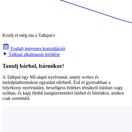
Kezdj el még ma a Talkpal-t
Foglalj ingyenes konzultációt
Talkpal alkalmazás letöltése
Tanulj bárhol, bármikor!
A Talkpal egy MI-alapú nyelvtanár, amely webes és
mobilplatformokon egyaránt elérhető. Érd el gyorsabban a
folyékony nyelvtudást, beszélgess érdekes témákról írásban vagy
szóban, és kapj élethű hangüzeneteket bárhol és bármikor, amikor
csak szeretnéd.