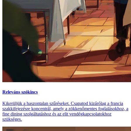
Releváns szókincs
Kikerüljük a haszontalan szűréseket. Csapatod kizárólag a francia
szakkifejezésre koncentrál, amely a zökkenőmentes foglalásokhoz, a
fine dining szolgáltatáshoz és az elit vendégkapcsolatokhoz
szükséges.