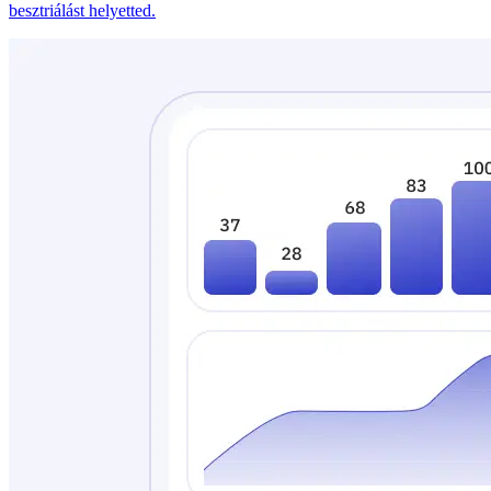
besztriálást helyetted.