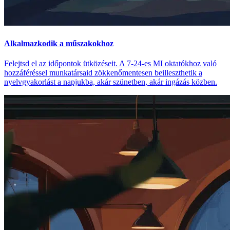
Alkalmazkodik a műszakokhoz
Felejtsd el az időpontok ütközéseit. A 7-24-es MI oktatókhoz való
hozzáféréssel munkatársaid zökkenőmentesen beilleszthetik a
nyelvgyakorlást a napjukba, akár szünetben, akár ingázás közben.