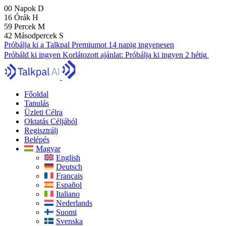
00
Napok
D
16
Órák
H
59
Percek
M
41
Másodpercek
S
Próbálja ki a Talkpal Premiumot 14 napig ingyenesen
Próbáld ki ingyen
Korlátozott ajánlat:
Próbálja ki ingyen 2 hétig
Főoldal
Tanulás
Üzleti Célra
Oktatás Céljából
Regisztrálj
Belépés
Magyar
English
Deutsch
Français
Español
Italiano
Nederlands
Suomi
Svenska