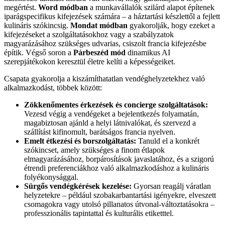
megértést.
Word módban
a munkavállalók szilárd alapot építenek
iparágspecifikus kifejezések számára – a háztartási készlettől a fejlett
kulináris szókincsig.
Mondat módban
gyakorolják, hogy ezeket a
kifejezéseket a szolgáltatásokhoz vagy a szabályzatok
magyarázásához szükséges udvarias, csiszolt francia kifejezésbe
építik. Végső soron a
Párbeszéd mód
dinamikus AI
szerepjátékokon keresztül életre kelíti a képességeiket.
Csapata gyakorolja a kiszámíthatatlan vendéghelyzetekhez való
alkalmazkodást, többek között:
Zökkenőmentes érkezések és concierge szolgáltatások:
Vezesd végig a vendégeket a bejelentkezés folyamatán,
magabiztosan ajánld a helyi látnivalókat, és szervezd a
szállítást kifinomult, barátságos francia nyelven.
Emelt étkezési és borszolgáltatás:
Tanuld el a konkrét
szókincset, amely szükséges a finom étlapok
elmagyarázásához, borpárosítások javaslatához, és a szigorú
étrendi preferenciákhoz való alkalmazkodáshoz a kulináris
folyékonysággal.
Sürgős vendégkérések kezelése:
Gyorsan reagálj váratlan
helyzetekre – például szobakarbantartási igényekre, elveszett
csomagokra vagy utolsó pillanatos útvonal-változtatásokra –
professzionális tapintattal és kulturális etiketttel.