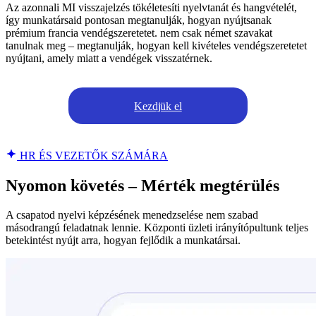
Az azonnali MI visszajelzés tökéletesíti nyelvtanát és hangvételét,
így munkatársaid pontosan megtanulják, hogyan nyújtsanak
prémium francia vendégszeretetet. nem csak német szavakat
tanulnak meg – megtanulják, hogyan kell kivételes vendégszeretetet
nyújtani, amely miatt a vendégek visszatérnek.
Kezdjük el
HR ÉS VEZETŐK SZÁMÁRA
Nyomon követés – Mérték megtérülés
A csapatod nyelvi képzésének menedzselése nem szabad
másodrangú feladatnak lennie. Központi üzleti irányítópultunk teljes
betekintést nyújt arra, hogyan fejlődik a munkatársai.