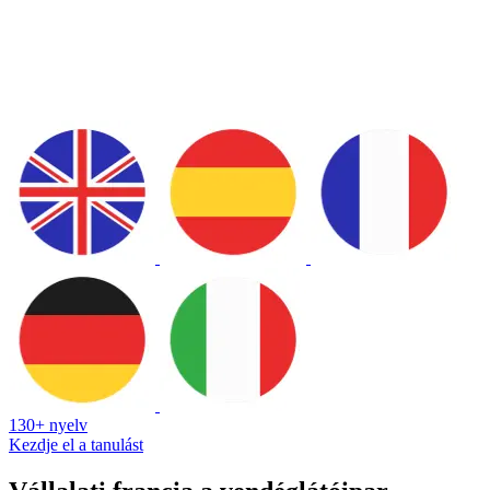
130+ nyelv
Kezdje el a tanulást