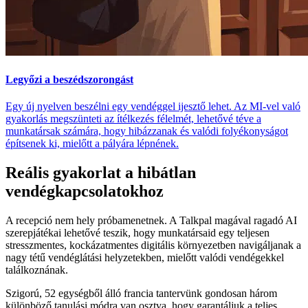
Legyőzi a beszédszorongást
Egy új nyelven beszélni egy vendéggel ijesztő lehet. Az MI-vel való
gyakorlás megszünteti az ítélkezés félelmét, lehetővé téve a
munkatársak számára, hogy hibázzanak és valódi folyékonyságot
építsenek ki, mielőtt a pályára lépnének.
Reális gyakorlat a hibátlan
vendégkapcsolatokhoz
A recepció nem hely próbamenetnek. A Talkpal magával ragadó AI
szerepjátékai lehetővé teszik, hogy munkatársaid egy teljesen
stresszmentes, kockázatmentes digitális környezetben navigáljanak a
nagy tétű vendéglátási helyzetekben, mielőtt valódi vendégekkel
találkoznának.
Szigorú, 52 egységből álló francia tantervünk gondosan három
különböző tanulási módra van osztva, hogy garantáljuk a teljes