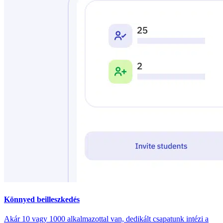
Könnyed beilleszkedés
Akár 10 vagy 1000 alkalmazottal van, dedikált csapatunk intézi a