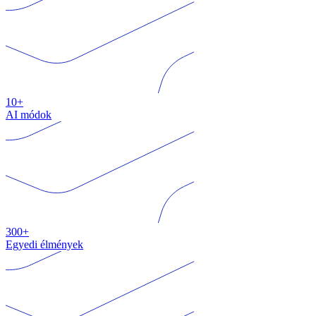
10+
AI módok
300+
Egyedi élmények