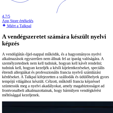
4.7/5
App Store értékelés
Miért a Talkpal
A vendégszeretet számára készült nyelvi
képzés
A vendéglátás éjjel-nappal működik, és a hagyományos nyelvi
alkalmazások egyszerűen nem állnak fel az iparág valóságára. A
személyzetednek nem kell tudniuk, hogyan kell kávét rendelni;
tudniuk kell, hogyan kezeljék a késői kijelentkezéseket, speciális
étrendi allergiákat és professzionális francia nyelvű számlázási
kérdéseket. A Talkpal kifejezetten a szállodák és üdülőhelyek gyors
tempójú világához készült. Célzott, működő francia képzéssel
szüntessük meg a nyelvi akadályokat, amely magabiztosságot ad
frontvonalbeli alkalmazottainak, hogy bármilyen vendégkérést
méltósággal kezeljenek.