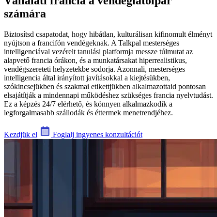
Vállalati francia a vendéglátóipar
számára
Biztosítsd csapatodat, hogy hibátlan, kulturálisan kifinomult élményt
nyújtson a francifón vendégeknak. A Talkpal mesterséges
intelligenciával vezérelt tanulási platformja messze túlmutat az
alapvető francia órákon, és a munkatársakat hiperrealistikus,
vendégszereteti helyzetekbe sodorja. Azonnali, mesterséges
intelligencia által irányított javításokkal a kiejtésükben,
szókincsejükben és szakmai etikettjükben alkalmazottaid pontosan
elsajátítják a mindennapi működéshez szükséges francia nyelvtudást.
Ez a képzés 24/7 elérhető, és könnyen alkalmazkodik a
legforgalmasabb szállodák és éttermek menetrendjéhez.
Kezdjük el
Foglalj ingyenes konzultációt