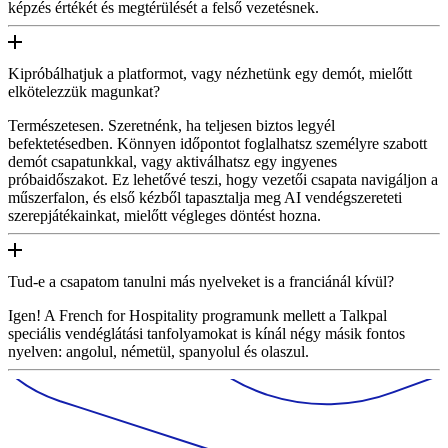
képzés értékét és megtérülését a felső vezetésnek.
Kipróbálhatjuk a platformot, vagy nézhetünk egy demót, mielőtt
elkötelezzük magunkat?
Természetesen. Szeretnénk, ha teljesen biztos legyél
befektetésedben. Könnyen időpontot foglalhatsz személyre szabott
demót csapatunkkal, vagy aktiválhatsz egy ingyenes
próbaidőszakot. Ez lehetővé teszi, hogy vezetői csapata navigáljon a
műszerfalon, és első kézből tapasztalja meg AI vendégszereteti
szerepjátékainkat, mielőtt végleges döntést hozna.
Tud-e a csapatom tanulni más nyelveket is a franciánál kívül?
Igen! A French for Hospitality programunk mellett a Talkpal
speciális vendéglátási tanfolyamokat is kínál négy másik fontos
nyelven: angolul, németül, spanyolul és olaszul.