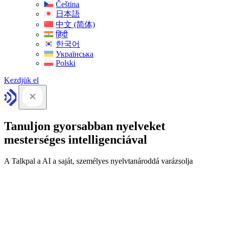
Čeština
日本語
中文 (简体)
हिंदी
한국어
Українська
Polski
Kezdjük el
Tanuljon gyorsabban nyelveket
mesterséges intelligenciával
A Talkpal a AI a saját, személyes nyelvtanároddá varázsolja