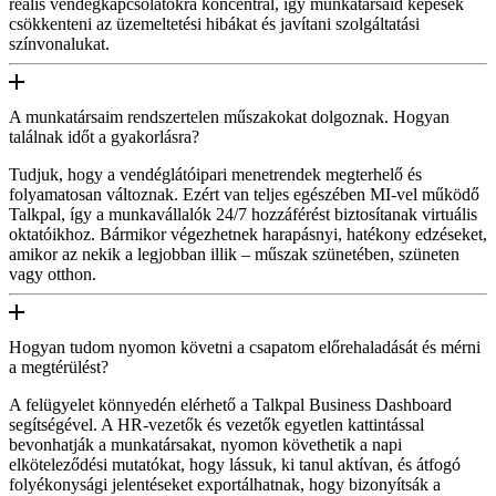
reális vendégkapcsolatokra koncentrál, így munkatársaid képesek
csökkenteni az üzemeltetési hibákat és javítani szolgáltatási
színvonalukat.
A munkatársaim rendszertelen műszakokat dolgoznak. Hogyan
találnak időt a gyakorlásra?
Tudjuk, hogy a vendéglátóipari menetrendek megterhelő és
folyamatosan változnak. Ezért van teljes egészében MI-vel működő
Talkpal, így a munkavállalók 24/7 hozzáférést biztosítanak virtuális
oktatóikhoz. Bármikor végezhetnek harapásnyi, hatékony edzéseket,
amikor az nekik a legjobban illik – műszak szünetében, szüneten
vagy otthon.
Hogyan tudom nyomon követni a csapatom előrehaladását és mérni
a megtérülést?
A felügyelet könnyedén elérhető a Talkpal Business Dashboard
segítségével. A HR-vezetők és vezetők egyetlen kattintással
bevonhatják a munkatársakat, nyomon követhetik a napi
elköteleződési mutatókat, hogy lássuk, ki tanul aktívan, és átfogó
folyékonysági jelentéseket exportálhatnak, hogy bizonyítsák a