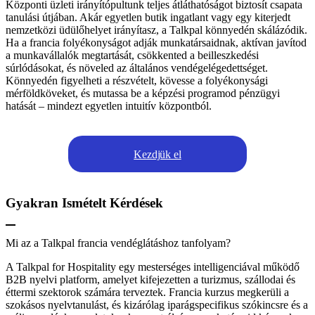
Központi üzleti irányítópultunk teljes átláthatóságot biztosít csapata
tanulási útjában. Akár egyetlen butik ingatlant vagy egy kiterjedt
nemzetközi üdülőhelyet irányítasz, a Talkpal könnyedén skálázódik.
Ha a francia folyékonyságot adják munkatársaidnak, aktívan javítod
a munkavállalók megtartását, csökkented a beilleszkedési
súrlódásokat, és növeled az általános vendégelégedettséget.
Könnyedén figyelheti a részvételt, kövesse a folyékonysági
mérföldköveket, és mutassa be a képzési programod pénzügyi
hatását – mindezt egyetlen intuitív központból.
Kezdjük el
Gyakran Ismételt Kérdések
Mi az a Talkpal francia vendéglátáshoz tanfolyam?
A Talkpal for Hospitality egy mesterséges intelligenciával működő
B2B nyelvi platform, amelyet kifejezetten a turizmus, szállodai és
éttermi szektorok számára terveztek. Francia kurzus megkerüli a
szokásos nyelvtanulást, és kizárólag iparágspecifikus szókincsre és a