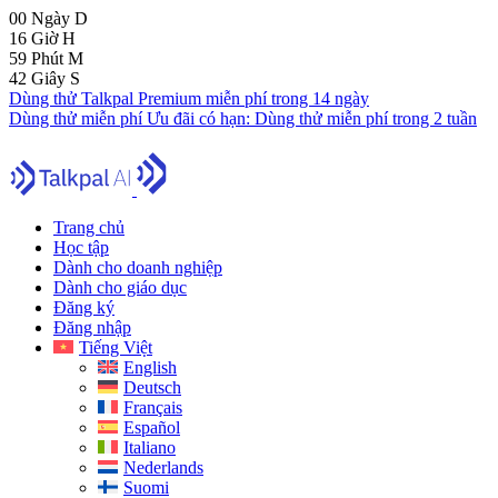
00
Ngày
D
16
Giờ
H
59
Phút
M
41
Giây
S
Dùng thử Talkpal Premium miễn phí trong 14 ngày
Dùng thử miễn phí
Ưu đãi có hạn:
Dùng thử miễn phí trong 2 tuần
Trang chủ
Học tập
Dành cho doanh nghiệp
Dành cho giáo dục
Đăng ký
Đăng nhập
Tiếng Việt
English
Deutsch
Français
Español
Italiano
Nederlands
Suomi