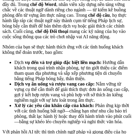
đầy đủ. Trong
chế độ Word
, nhân viên xây dựng nền tảng vững
chắc về các thuật ngữ dành riêng cho ngành — từ kiểm kê buồng
phòng đến từ vựng ẩm thực nâng cao. Trong
chế độ câu
, họ thực
hành lắp ráp các thuật ngữ này thành cụm từ tiếng Pháp lịch sự,
bóng bẩy cần thiết để bán thêm dịch vụ hoặc giải thích các chính
sách. Cuối cùng,
chế độ Đối thoại
mang các kỹ năng của họ vào
cuộc sống thông qua các trò chơi nhập vai AI năng động.
Nhóm của bạn sẽ thực hành thích ứng với các tình huống khách
không thể đoán trước, bao gồm:
Dịch
vụ đến và trợ giúp đặc biệt liền mạch:
Hướng dẫn
khách trong quá trình nhận phòng, tự tin giới thiệu các điểm
tham quan địa phương và sắp xếp phương tiện di chuyển
bằng tiếng Pháp bóng bẩy, thân thiện.
Dịch vụ ăn uống và rượu vang cao cấp:
Nắm vững từ
vựng cụ thể cần thiết để giải thích thực đơn ăn uống cao cấp,
gợi ý kết hợp rượu vang và phù hợp với sở thích ăn kiêng
nghiêm ngặt với sự lưu loát trong ẩm thực.
Xử lý các yêu cầu khẩn cấp của khách:
Phản ứng kịp thời
với các tình huống bất ngờ—chẳng hạn như nhu cầu bảo trì
phòng, thất lạc hành lý hoặc thay đổi hành trình vào phút cuối
—bằng sự khéo léo chuyên nghiệp và nghi thức văn hóa.
Với phản hồi AI tức thì tinh chỉnh ngữ pháp và giọng điệu của họ