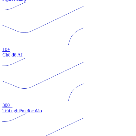
10+
Chế độ AI
300+
Trải nghiệm độc đáo