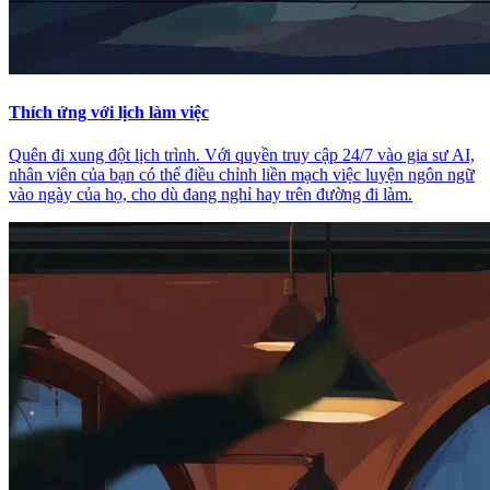
Thích ứng với lịch làm việc
Quên đi xung đột lịch trình. Với quyền truy cập 24/7 vào gia sư AI,
nhân viên của bạn có thể điều chỉnh liền mạch việc luyện ngôn ngữ
vào ngày của họ, cho dù đang nghỉ hay trên đường đi làm.