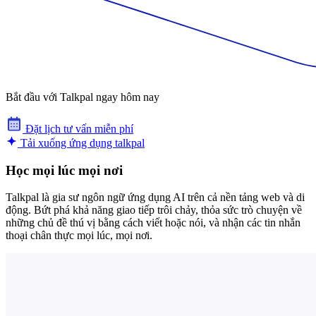
Bắt đầu với Talkpal ngay hôm nay
Đặt lịch tư vấn miễn phí
Tải xuống ứng dụng talkpal
Học mọi lúc mọi nơi
Talkpal là gia sư ngôn ngữ ứng dụng AI trên cả nền tảng web và di
động. Bứt phá khả năng giao tiếp trôi chảy, thỏa sức trò chuyện về
những chủ đề thú vị bằng cách viết hoặc nói, và nhận các tin nhắn
thoại chân thực mọi lúc, mọi nơi.