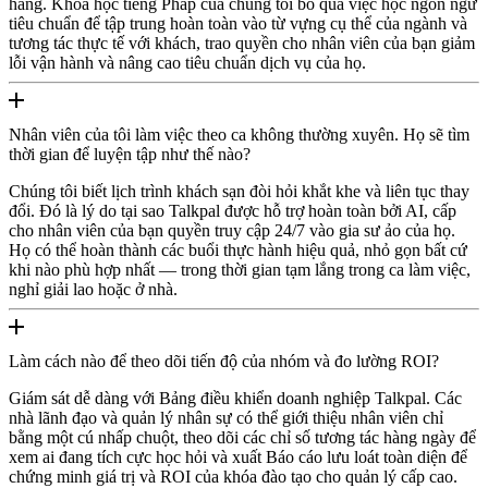
hàng. Khóa học tiếng Pháp của chúng tôi bỏ qua việc học ngôn ngữ
tiêu chuẩn để tập trung hoàn toàn vào từ vựng cụ thể của ngành và
tương tác thực tế với khách, trao quyền cho nhân viên của bạn giảm
lỗi vận hành và nâng cao tiêu chuẩn dịch vụ của họ.
Nhân viên của tôi làm việc theo ca không thường xuyên. Họ sẽ tìm
thời gian để luyện tập như thế nào?
Chúng tôi biết lịch trình khách sạn đòi hỏi khắt khe và liên tục thay
đổi. Đó là lý do tại sao Talkpal được hỗ trợ hoàn toàn bởi AI, cấp
cho nhân viên của bạn quyền truy cập 24/7 vào gia sư ảo của họ.
Họ có thể hoàn thành các buổi thực hành hiệu quả, nhỏ gọn bất cứ
khi nào phù hợp nhất — trong thời gian tạm lắng trong ca làm việc,
nghỉ giải lao hoặc ở nhà.
Làm cách nào để theo dõi tiến độ của nhóm và đo lường ROI?
Giám sát dễ dàng với Bảng điều khiển doanh nghiệp Talkpal. Các
nhà lãnh đạo và quản lý nhân sự có thể giới thiệu nhân viên chỉ
bằng một cú nhấp chuột, theo dõi các chỉ số tương tác hàng ngày để
xem ai đang tích cực học hỏi và xuất Báo cáo lưu loát toàn diện để
chứng minh giá trị và ROI của khóa đào tạo cho quản lý cấp cao.