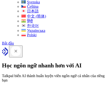
Svenska
Čeština
日本語
中文 (简体)
हिंदी
한국어
Українська
Polski
Bắt đầu
Học ngôn ngữ nhanh hơn với AI
Talkpal biến AI thành huấn luyện viên ngôn ngữ cá nhân của riêng
bạn