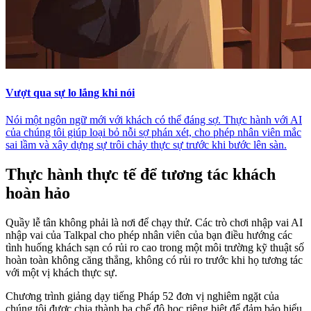
Vượt qua sự lo lắng khi nói
Nói một ngôn ngữ mới với khách có thể đáng sợ. Thực hành với AI
của chúng tôi giúp loại bỏ nỗi sợ phán xét, cho phép nhân viên mắc
sai lầm và xây dựng sự trôi chảy thực sự trước khi bước lên sàn.
Thực hành thực tế để tương tác khách
hoàn hảo
Quầy lễ tân không phải là nơi để chạy thử. Các trò chơi nhập vai AI
nhập vai của Talkpal cho phép nhân viên của bạn điều hướng các
tình huống khách sạn có rủi ro cao trong một môi trường kỹ thuật số
hoàn toàn không căng thẳng, không có rủi ro trước khi họ tương tác
với một vị khách thực sự.
Chương trình giảng dạy tiếng Pháp 52 đơn vị nghiêm ngặt của
chúng tôi được chia thành ba chế độ học riêng biệt để đảm bảo hiểu