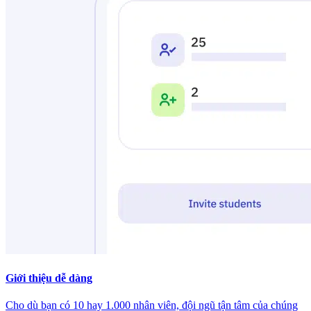
Giới thiệu dễ dàng
Cho dù bạn có 10 hay 1.000 nhân viên, đội ngũ tận tâm của chúng