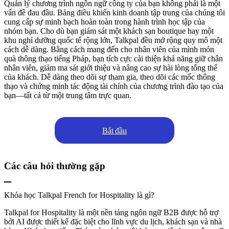
Quản lý chương trình ngôn ngữ công ty của bạn không phải là một
vấn đề đau đầu. Bảng điều khiển kinh doanh tập trung của chúng tôi
cung cấp sự minh bạch hoàn toàn trong hành trình học tập của
nhóm bạn. Cho dù bạn giám sát một khách sạn boutique hay một
khu nghỉ dưỡng quốc tế rộng lớn, Talkpal đều mở rộng quy mô một
cách dễ dàng. Bằng cách mang đến cho nhân viên của mình món
quà thông thạo tiếng Pháp, bạn tích cực cải thiện khả năng giữ chân
nhân viên, giảm ma sát giới thiệu và nâng cao sự hài lòng tổng thể
của khách. Dễ dàng theo dõi sự tham gia, theo dõi các mốc thông
thạo và chứng minh tác động tài chính của chương trình đào tạo của
bạn—tất cả từ một trung tâm trực quan.
Bắt đầu
Các câu hỏi thường gặp
Khóa học Talkpal French for Hospitality là gì?
Talkpal for Hospitality là một nền tảng ngôn ngữ B2B được hỗ trợ
bởi AI được thiết kế đặc biệt cho lĩnh vực du lịch, khách sạn và nhà