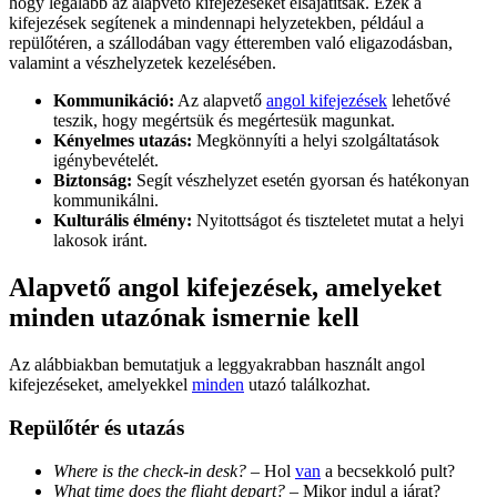
hogy legalább az alapvető kifejezéseket elsajátítsák. Ezek a
kifejezések segítenek a mindennapi helyzetekben, például a
repülőtéren, a szállodában vagy étteremben való eligazodásban,
valamint a vészhelyzetek kezelésében.
Kommunikáció:
Az alapvető
angol kifejezések
lehetővé
teszik, hogy megértsük és megértesük magunkat.
Kényelmes utazás:
Megkönnyíti a helyi szolgáltatások
igénybevételét.
Biztonság:
Segít vészhelyzet esetén gyorsan és hatékonyan
kommunikálni.
Kulturális élmény:
Nyitottságot és tiszteletet mutat a helyi
lakosok iránt.
Alapvető angol kifejezések, amelyeket
minden utazónak ismernie kell
Az alábbiakban bemutatjuk a leggyakrabban használt angol
kifejezéseket, amelyekkel
minden
utazó találkozhat.
Repülőtér és utazás
Where is the check-in desk?
– Hol
van
a becsekkoló pult?
What time does the flight depart?
– Mikor indul a járat?