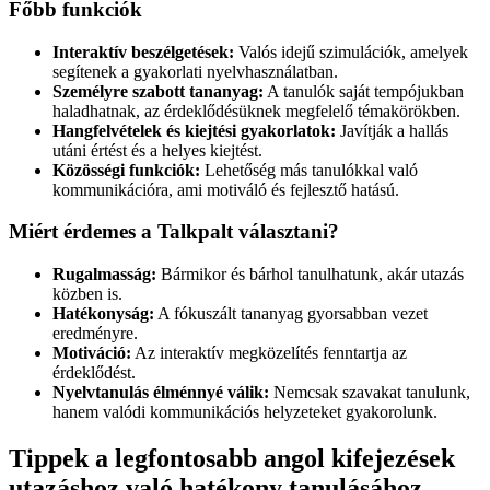
Főbb funkciók
Interaktív beszélgetések:
Valós idejű szimulációk, amelyek
segítenek a gyakorlati nyelvhasználatban.
Személyre szabott tananyag:
A tanulók saját tempójukban
haladhatnak, az érdeklődésüknek megfelelő témakörökben.
Hangfelvételek és kiejtési gyakorlatok:
Javítják a hallás
utáni értést és a helyes kiejtést.
Közösségi funkciók:
Lehetőség más tanulókkal való
kommunikációra, ami motiváló és fejlesztő hatású.
Miért érdemes a Talkpalt választani?
Rugalmasság:
Bármikor és bárhol tanulhatunk, akár utazás
közben is.
Hatékonyság:
A fókuszált tananyag gyorsabban vezet
eredményre.
Motiváció:
Az interaktív megközelítés fenntartja az
érdeklődést.
Nyelvtanulás élménnyé válik:
Nemcsak szavakat tanulunk,
hanem valódi kommunikációs helyzeteket gyakorolunk.
Tippek a legfontosabb angol kifejezések
utazáshoz való hatékony tanulásához