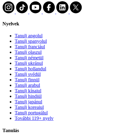
Nyelvek
Tanulj angolul
Tanulj spanyolul
Tanulj franciául
Tanulj olaszul
Tanulj németül
Tanulj ukránul
Tanulj hollandul
Tanulj svédül
Tanulj finnül
Tanulj arabul
Tanulj kínaiul
Tanulj hindiül
Tanulj japánul
Tanulj koreaiul
Tanulj portugálul
További 119+ nyelv
Tanulás