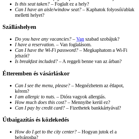
Is this seat taken?
– Foglalt ez a hely?
Can I have an aisle/window seat?
– Kaphatok folyosói/ablak
melletti helyet?
Szálláshelyen
Do you have any vacancies?
–
Van
szabad szobájuk?
I have a reservation.
– Van foglalásom.
Can I have the Wi-Fi password?
– Megkaphatom a Wi-Fi
jelszót?
Is breakfast included?
– A reggeli benne van az árban?
Étteremben és vásárláskor
Can I see the menu, please?
– Megnézhetem az étlapot,
kérem?
I am allergic to nuts.
– Dióra vagyok allergiás.
How much does this cost?
– Mennyibe kerül ez?
Can I pay by credit card?
– Fizethetek bankkártyával?
Útbaigazítás és közlekedés
How do I get to the city center?
– Hogyan jutok el a
belvárosba?