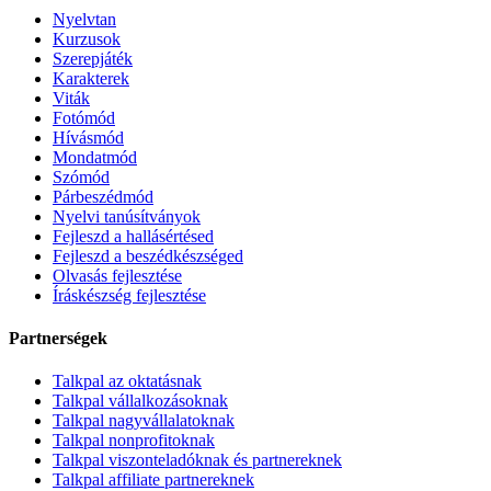
Nyelvtan
Kurzusok
Szerepjáték
Karakterek
Viták
Fotómód
Hívásmód
Mondatmód
Szómód
Párbeszédmód
Nyelvi tanúsítványok
Fejleszd a hallásértésed
Fejleszd a beszédkészséged
Olvasás fejlesztése
Íráskészség fejlesztése
Partnerségek
Talkpal az oktatásnak
Talkpal vállalkozásoknak
Talkpal nagyvállalatoknak
Talkpal nonprofitoknak
Talkpal viszonteladóknak és partnereknek
Talkpal affiliate partnereknek