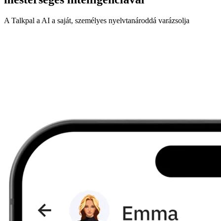
A Talkpal a AI a saját, személyes nyelvtanároddá varázsolja