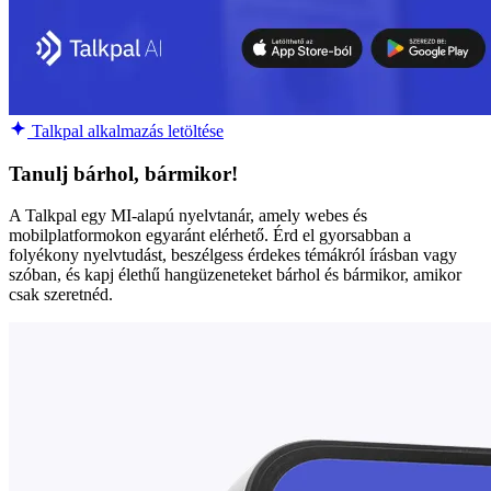
Talkpal alkalmazás letöltése
Tanulj bárhol, bármikor!
A Talkpal egy MI-alapú nyelvtanár, amely webes és
mobilplatformokon egyaránt elérhető. Érd el gyorsabban a
folyékony nyelvtudást, beszélgess érdekes témákról írásban vagy
szóban, és kapj élethű hangüzeneteket bárhol és bármikor, amikor
csak szeretnéd.