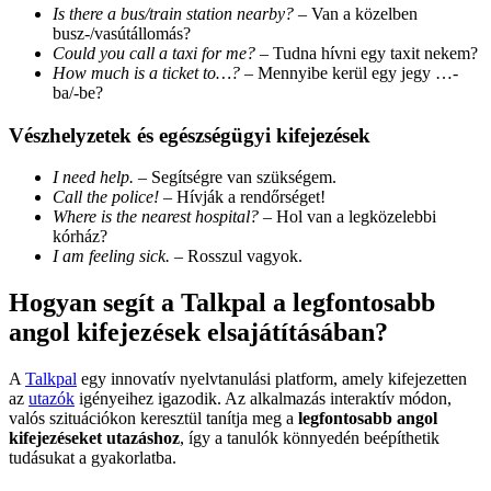
Is there a bus/train station nearby?
– Van a közelben
busz-/vasútállomás?
Could you call a taxi for me?
– Tudna hívni egy taxit nekem?
How much is a ticket to…?
– Mennyibe kerül egy jegy …-
ba/-be?
Vészhelyzetek és egészségügyi kifejezések
I need help.
– Segítségre van szükségem.
Call the police!
– Hívják a rendőrséget!
Where is the nearest hospital?
– Hol van a legközelebbi
kórház?
I am feeling sick.
– Rosszul vagyok.
Hogyan segít a Talkpal a legfontosabb
angol kifejezések elsajátításában?
A
Talkpal
egy innovatív nyelvtanulási platform, amely kifejezetten
az
utazók
igényeihez igazodik. Az alkalmazás interaktív módon,
valós szituációkon keresztül tanítja meg a
legfontosabb angol
kifejezéseket utazáshoz
, így a tanulók könnyedén beépíthetik
tudásukat a gyakorlatba.