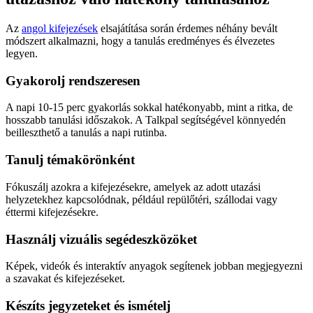
Az
angol kifejezések
elsajátítása során érdemes néhány bevált
módszert alkalmazni, hogy a tanulás eredményes és élvezetes
legyen.
Gyakorolj rendszeresen
A napi 10-15 perc gyakorlás sokkal hatékonyabb, mint a ritka, de
hosszabb tanulási időszakok. A Talkpal segítségével könnyedén
beilleszthető a tanulás a napi rutinba.
Tanulj témakörönként
Fókuszálj azokra a kifejezésekre, amelyek az adott utazási
helyzetekhez kapcsolódnak, például repülőtéri, szállodai vagy
éttermi kifejezésekre.
Használj vizuális segédeszközöket
Képek, videók és interaktív anyagok segítenek jobban megjegyezni
a szavakat és kifejezéseket.
Készíts jegyzeteket és ismételj