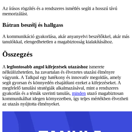
Az írásos rögzítés és a rendszeres ismétlés segíti a hosszú távú
memorizálást.
Bátran beszélj és hallgass
A kommunikáció gyakorlása, akár anyanyelvi beszélőkkel, akár más
tanulókkal, elengedhetetlen a magabiztosság kialakításához.
Összegzés
A
legfontosabb angol kifejezések utazáshoz
ismerete
nélkülözhetetlen, ha zavartalan és élvezetes utazási élményre
vágyunk. A Talkpal egy hatékony és innovatív megoldás, amely
segít gyorsan és könnyedén elsajátítani ezeket a kifejezéseket. A
megfelelő tanulási stratégiák alkalmazásával, mint a rendszeres
gyakorlás és a témák szerinti tanulás,
minden
utazó magabiztosan
kommunikálhat idegen környezetben, így teljes mértékben élvezheti
az utazás nyújtotta élményeket.