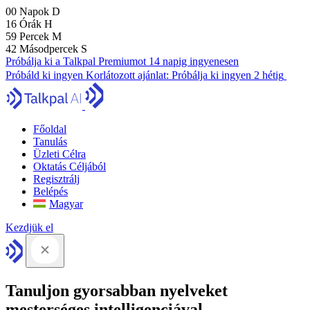
00
Napok
D
16
Órák
H
59
Percek
M
41
Másodpercek
S
Próbálja ki a Talkpal Premiumot 14 napig ingyenesen
Próbáld ki ingyen
Korlátozott ajánlat:
Próbálja ki ingyen 2 hétig
Főoldal
Tanulás
Üzleti Célra
Oktatás Céljából
Regisztrálj
Belépés
Magyar
Kezdjük el
Tanuljon gyorsabban nyelveket
mesterséges intelligenciával