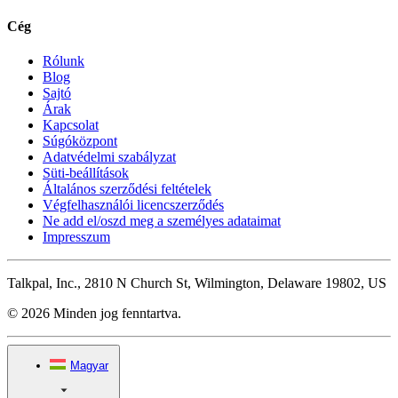
Cég
Rólunk
Blog
Sajtó
Árak
Kapcsolat
Súgóközpont
Adatvédelmi szabályzat
Süti-beállítások
Általános szerződési feltételek
Végfelhasználói licencszerződés
Ne add el/oszd meg a személyes adataimat
Impresszum
Talkpal, Inc., 2810 N Church St, Wilmington, Delaware 19802, US
© 2026 Minden jog fenntartva.
Magyar