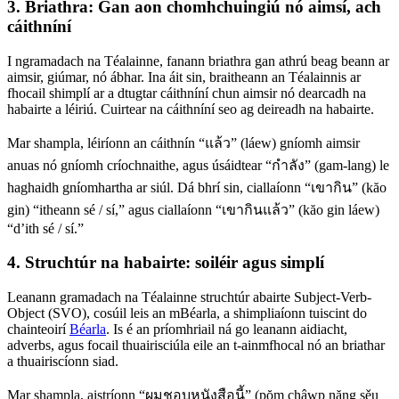
3. Briathra: Gan aon chomhchuingiú nó aimsí, ach
cáithníní
I ngramadach na Téalainne, fanann briathra gan athrú beag beann ar
aimsir, giúmar, nó ábhar. Ina áit sin, braitheann an Téalainnis ar
fhocail shimplí ar a dtugtar cáithníní chun aimsir nó dearcadh na
habairte a léiriú. Cuirtear na cáithníní seo ag deireadh na habairte.
Mar shampla, léiríonn an cáithnín “แล้ว” (láew) gníomh aimsir
anuas nó gníomh críochnaithe, agus úsáidtear “กําลัง” (gam-lang) le
haghaidh gníomhartha ar siúl. Dá bhrí sin, ciallaíonn “เขากิน” (kăo
gin) “itheann sé / sí,” agus ciallaíonn “เขากินแล้ว” (kăo gin láew)
“d’ith sé / sí.”
4. Struchtúr na habairte: soiléir agus simplí
Leanann gramadach na Téalainne struchtúr abairte Subject-Verb-
Object (SVO), cosúil leis an mBéarla, a shimpliaíonn tuiscint do
chainteoirí
Béarla
. Is é an príomhriail ná go leanann aidiacht,
adverbs, agus focail thuairisciúla eile an t-ainmfhocal nó an briathar
a thuairiscíonn siad.
Mar shampla, aistríonn “ผมชอบหนังสือนี้” (pŏm châwp năng sěu