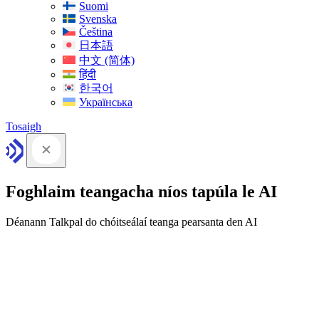
Suomi
Svenska
Čeština
日本語
中文 (简体)
हिंदी
한국어
Українська
Tosaigh
Foghlaim teangacha níos tapúla le AI
Déanann Talkpal do chóitseálaí teanga pearsanta den AI