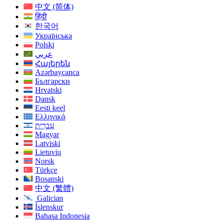
中文 (简体)
हिंदी
한국어
Українська
Polski
عربي
Հայերեն
Azərbaycanca
Български
Hrvatski
Dansk
Eesti keel
Ελληνικά
עִברִית
Magyar
Latviski
Lietuvių
Norsk
Türkçe
Bosanski
中文 (繁體)
Galician
Íslenskur
Bahasa Indonesia