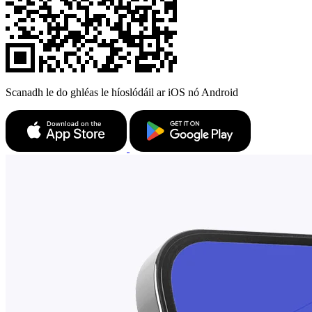
Scanadh le do ghléas le híoslódáil ar iOS nó Android