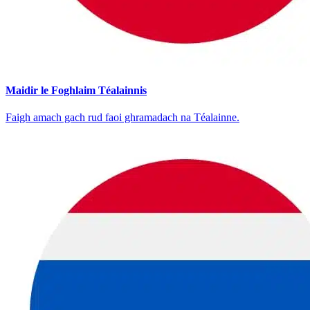
Maidir le Foghlaim Téalainnis
Faigh amach gach rud faoi ghramadach na Téalainne.