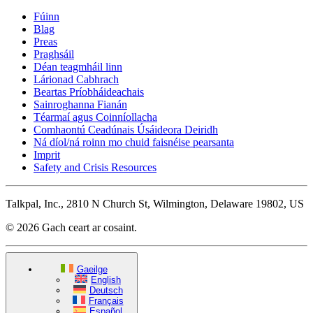
Fúinn
Blag
Preas
Praghsáil
Déan teagmháil linn
Lárionad Cabhrach
Beartas Príobháideachais
Sainroghanna Fianán
Téarmaí agus Coinníollacha
Comhaontú Ceadúnais Úsáideora Deiridh
Ná díol/ná roinn mo chuid faisnéise pearsanta
Imprit
Safety and Crisis Resources
Talkpal, Inc., 2810 N Church St, Wilmington, Delaware 19802, US
© 2026 Gach ceart ar cosaint.
Gaeilge
English
Deutsch
Français
Español