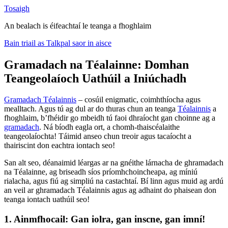
Tosaigh
An bealach is éifeachtaí le teanga a fhoghlaim
Bain triail as Talkpal saor in aisce
Gramadach na Téalainne: Domhan
Teangeolaíoch Uathúil a Iniúchadh
Gramadach Téalainnis
– cosúil enigmatic, coimhthíocha agus
mealltach. Agus tú ag dul ar do thuras chun an teanga
Téalainnis
a
fhoghlaim, b’fhéidir go mbeidh tú faoi dhraíocht gan choinne ag a
gramadach
. Ná bíodh eagla ort, a chomh-thaiscéalaithe
teangeolaíochta! Táimid anseo chun treoir agus tacaíocht a
thairiscint don eachtra iontach seo!
San alt seo, déanaimid léargas ar na gnéithe lárnacha de ghramadach
na Téalainne, ag briseadh síos príomhchoincheapa, ag míniú
rialacha, agus fiú ag simpliú na castachtaí. Bí linn agus muid ag ardú
an veil ar ghramadach Téalainnis agus ag adhaint do phaisean don
teanga iontach uathúil seo!
1. Ainmfhocail: Gan iolra, gan inscne, gan imní!