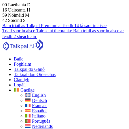
00
Laethanta
D
16
Uaireanta
H
59
Nóiméid
M
41
Soicind
S
Bain triail as Talkpal Premium ar feadh 14 lá saor in aisce
Triail saor in aisce
Tairiscint theoranta:
Bain triail as saor in aisce ar
feadh 2 sheachtain
Baile
Foghlaim
Talkpal do Ghnó
Talkpal don Oideachas
Cláraigh
Logáil
Gaeilge
English
Deutsch
Français
Español
Italiano
Português
Nederlands