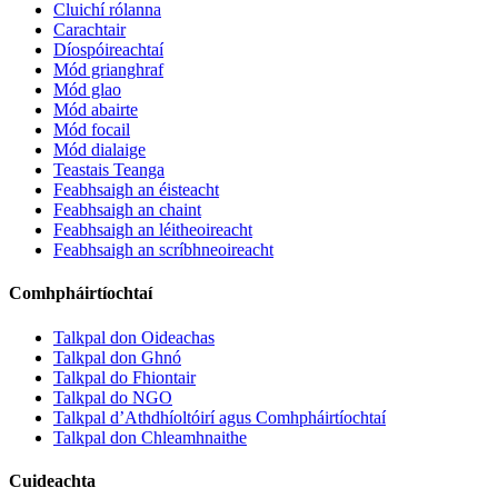
Cluichí rólanna
Carachtair
Díospóireachtaí
Mód grianghraf
Mód glao
Mód abairte
Mód focail
Mód dialaige
Teastais Teanga
Feabhsaigh an éisteacht
Feabhsaigh an chaint
Feabhsaigh an léitheoireacht
Feabhsaigh an scríbhneoireacht
Comhpháirtíochtaí
Talkpal don Oideachas
Talkpal don Ghnó
Talkpal do Fhiontair
Talkpal do NGO
Talkpal d’Athdhíoltóirí agus Comhpháirtíochtaí
Talkpal don Chleamhnaithe
Cuideachta