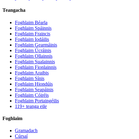
Teangacha
Foghlaim Béarla
Foghlaim Spáinnis
Foghlaim Fraincis
Foghlaim Iodáilis
Foghlaim Gearmáinis
Foghlaim Úcráinis
Foghlaim Ollainnis
Foghlaim Sualainnis
Foghlaim Fionlainnis
Foghlaim Araibis
Foghlaim Sínis
Foghlaim Hiondúis
Foghlaim Seapáinis
Foghlaim Cóiréis
Foghlaim Portaingéilis
119+ teanga eile
Foghlaim
Gramadach
Cúrsaí