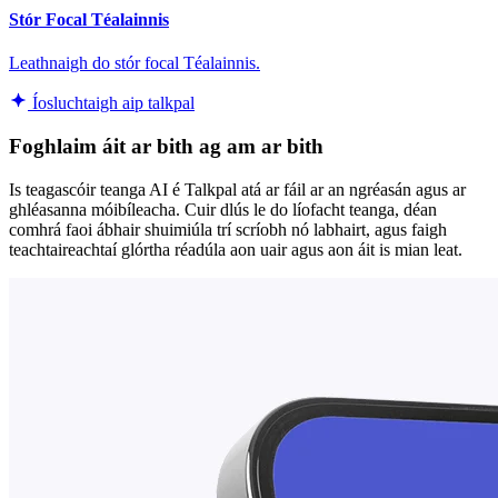
Stór Focal Téalainnis
Leathnaigh do stór focal Téalainnis.
Íosluchtaigh aip talkpal
Foghlaim áit ar bith ag am ar bith
Is teagascóir teanga AI é Talkpal atá ar fáil ar an ngréasán agus ar
ghléasanna móibíleacha. Cuir dlús le do líofacht teanga, déan
comhrá faoi ábhair shuimiúla trí scríobh nó labhairt, agus faigh
teachtaireachtaí glórtha réadúla aon uair agus aon áit is mian leat.