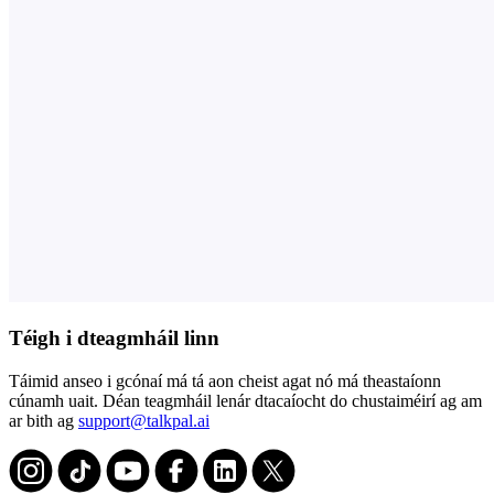
Téigh i dteagmháil linn
Táimid anseo i gcónaí má tá aon cheist agat nó má theastaíonn
cúnamh uait. Déan teagmháil lenár dtacaíocht do chustaiméirí ag am
ar bith ag
support@talkpal.ai