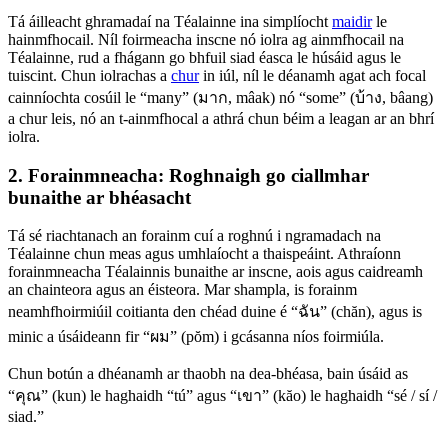
Tá áilleacht ghramadaí na Téalainne ina simplíocht
maidir
le
hainmfhocail. Níl foirmeacha inscne nó iolra ag ainmfhocail na
Téalainne, rud a fhágann go bhfuil siad éasca le húsáid agus le
tuiscint. Chun iolrachas a
chur
in iúl, níl le déanamh agat ach focal
cainníochta cosúil le “many” (มาก, mâak) nó “some” (บ้าง, bâang)
a chur leis, nó an t-ainmfhocal a athrá chun béim a leagan ar an bhrí
iolra.
2. Forainmneacha: Roghnaigh go ciallmhar
bunaithe ar bhéasacht
Tá sé riachtanach an forainm cuí a roghnú i ngramadach na
Téalainne chun meas agus umhlaíocht a thaispeáint. Athraíonn
forainmneacha Téalainnis bunaithe ar inscne, aois agus caidreamh
an chainteora agus an éisteora. Mar shampla, is forainm
neamhfhoirmiúil coitianta den chéad duine é “ฉัน” (chăn), agus is
minic a úsáideann fir “ผม” (pŏm) i gcásanna níos foirmiúla.
Chun botún a dhéanamh ar thaobh na dea-bhéasa, bain úsáid as
“คุณ” (kun) le haghaidh “tú” agus “เขา” (kăo) le haghaidh “sé / sí /
siad.”