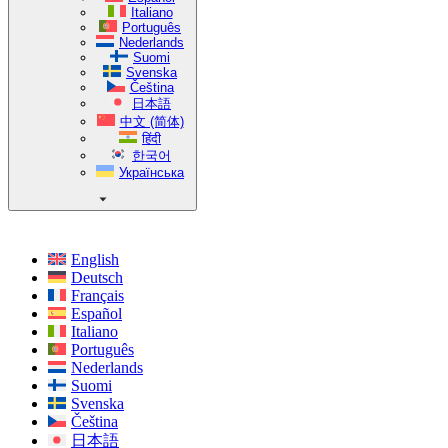
Italiano
Português
Nederlands
Suomi
Svenska
Čeština
日本語
中文 (简体)
हिंदी
한국어
Українська
English
Deutsch
Français
Español
Italiano
Português
Nederlands
Suomi
Svenska
Čeština
日本語