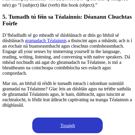
née) go “I (subject) like (verb) this book (object).”
5. Tumadh tú féin sa Téalainnis: Déanann Cleachtas
Foirfe
D’fhéadfadh sé go mbeadh sé dúshlánach ar dtús go bhfuil sé
dúshlánach
gramadach Téalainnis
a thuiscint agus a mháistir, ach is í
an eochair ná buanseasmhacht agus cleachtas comhsheasmhach.
Engage all your senses by immersing yourself in the language,
reading, writing, listening, and conversing with native speakers. Dá
mhéad nochtadh atá agat do ghramadach na Téalainne, is mó a
bhraitheann na coincheapa coimhthíocha seo eolach agus
compordach.
Mar sin, an bhfuil tú réidh le tumadh isteach i ndomhan suimiúil
gramadaí na Téalainne? Glac leis an dúshlán agus na tréithe uathúla
de ghramadaí Téalainnis agus, le ham, dúthracht, agus tuiscint ar
eachtraíocht, is féidir leat áilleacht captivating na teanga Téalainnis a
dhíghlasáil.
Tosaigh