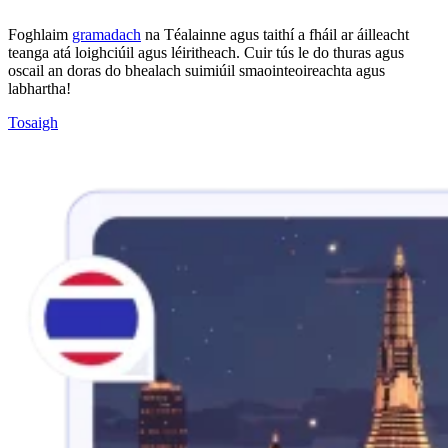
Foghlaim
gramadach
na Téalainne agus taithí a fháil ar áilleacht
teanga atá loighciúil agus léiritheach. Cuir tús le do thuras agus
oscail an doras do bhealach suimiúil smaointeoireachta agus
labhartha!
Tosaigh