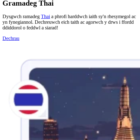
Gramadeg Thai
Dysgwch ramadeg
Thai
a phrofi harddwch iaith sy'n rhesymegol ac
yn fynegiannol. Dechreuwch eich taith ac agorwch y drws i ffordd
ddiddorol o feddwl a siarad!
Dechrau