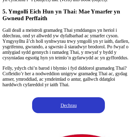
5. Ymgolli Eich Hun yn Thai: Mae Ymarfer yn
Gwneud Perffaith
Gall deall a meistroli gramadeg Thai ymddangos yn heriol i
ddechrau, ond yr allwedd yw dyfalbarhad ac ymarfer cyson.
Ymgysylltu â’ch holl synhwyrau trwy ymgolli yn yr iaith, darllen,
ysgrifennu, gwrando, a sgwrsio â siaradwyr brodorol. Po fwyaf o
amlygiad sydd gennych i ramadeg Thai, y mwyaf y bydd y
cysyniadau egsotig hyn yn teimlo’n gyfarwydd ac yn gyfforddus.
Felly, ydych chi’n barod i blymio i fyd diddorol gramadeg Thai?
Cofleidio’r her a nodweddion unigryw gramadeg Thai ac, gydag
amser, ymroddiad, ac ymdeimlad o antur, gallwch ddatgloi
harddwch cyfareddol yr iaith Thai.
Dechrau