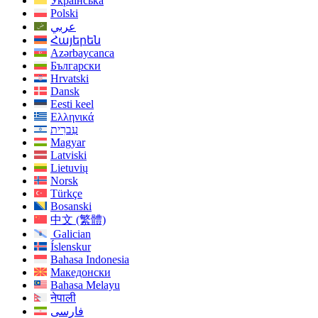
Українська
Polski
عربي
Հայերեն
Azərbaycanca
Български
Hrvatski
Dansk
Eesti keel
Ελληνικά
עִברִית
Magyar
Latviski
Lietuvių
Norsk
Türkçe
Bosanski
中文 (繁體)
Galician
Íslenskur
Bahasa Indonesia
Македонски
Bahasa Melayu
नेपाली
فارسی