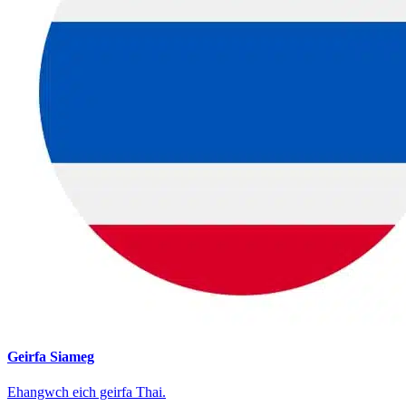
Geirfa Siameg
Ehangwch eich geirfa Thai.