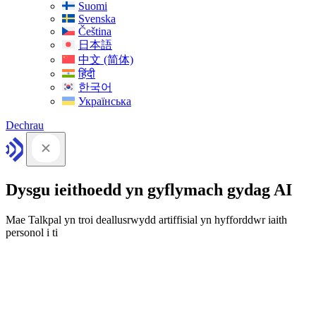
Suomi
Svenska
Čeština
日本語
中文 (简体)
हिंदी
한국어
Українська
Dechrau
Dysgu ieithoedd yn gyflymach gydag AI
Mae Talkpal yn troi deallusrwydd artiffisial yn hyfforddwr iaith
personol i ti