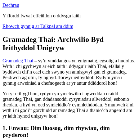
Dechrau
Y ffordd fwyaf effeithlon o ddysgu iaith
Rhowch gynnig ar Talkpal am ddim
Gramadeg Thai: Archwilio Byd
Ieithyddol Unigryw
Gramadeg Thai
– sy’n ymddangos yn enigmatig, egsotig a hudolus.
Wrth i chi gychwyn ar eich taith i ddysgu’r iaith Thai, efallai y
byddwch chi’n cael eich swyno yn annisgwyl gan ei gramadeg.
Peidiwch ag ofni, fy nghyd-fforwyr ieithyddol! Rydym yma i
gynnig arweiniad a chefnogaeth ar yr antur ddiddorol hon!
Yn yr erthygl hon, rydym yn ymchwilio i agweddau craidd
gramadeg Thai, gan ddadansoddi cysyniadau allweddol, esbonio
rheolau, a hyd yn oed symleiddio’r cymhlethdodau. Ymunwch â ni
wrth i ni godi’r gorchudd ar ramadeg Thai a thanio’ch angerdd am
yr iaith hynod unigryw hon!
1. Enwau: Dim lluosog, dim rhywiau, dim
pryderon!