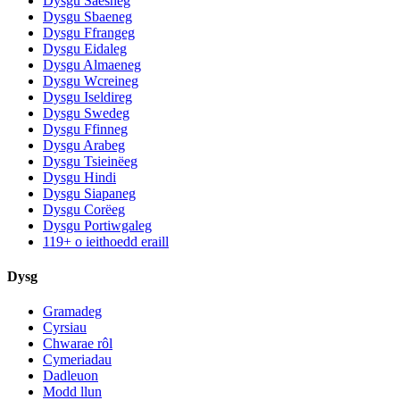
Dysgu Saesneg
Dysgu Sbaeneg
Dysgu Ffrangeg
Dysgu Eidaleg
Dysgu Almaeneg
Dysgu Wcreineg
Dysgu Iseldireg
Dysgu Swedeg
Dysgu Ffinneg
Dysgu Arabeg
Dysgu Tsieinëeg
Dysgu Hindi
Dysgu Siapaneg
Dysgu Corëeg
Dysgu Portiwgaleg
119+ o ieithoedd eraill
Dysg
Gramadeg
Cyrsiau
Chwarae rôl
Cymeriadau
Dadleuon
Modd llun