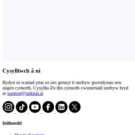
Cysylltwch â ni
Rydyn ni wastad yma os oes gennyt ti unrhyw gwestiynau neu
angen cymorth. Cysyllta â'n tîm cymorth cwsmeriaid unrhyw bryd
ar
support@talkpal.ai
Ieithoedd