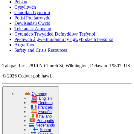
Prisiau
Cysylltwch
Canolfan Gymorth
Polisi Preifatrwydd
Dewisiadau Cwcis
Telerau ac Amodau
Cytundeb Trwydded Defnyddiwr Terfynol
Peidiwch â gwerthu/rannu fy ngwybodaeth bersonol
Argraffnod
Safety and Crisis Resources
Talkpal, Inc., 2810 N Church St, Wilmington, Delaware 19802, US
© 2026 Cedwir pob hawl.
Cymraeg
English
Deutsch
Français
Español
Italiano
Português
Nederlands
Suomi