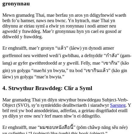
gronynnau
Mewn gramadeg Thai, mae berfau yn aros yn ddigyfnewid waeth
beth fo’u hamser, naws neu bwnc. Yn hytrach, mae Thai yn
dibynnu ar eiriau syml a elwir yn ronynnau i nodi amser neu
agwedd y frawddeg. Mae’r gronynnau hyn yn cael eu gosod ar
ddiwedd y frawddeg.
Er enghraifft, mae’r gronyn “แล้ว” (láew) yn dynodi amser
gorffennol neu weithred wedi’i gwblhau, a defnyddir “กําลัง” (gam-
lang) ar gyfer gweithredoedd ar y gweill. Felly, mae “เขากิน” (kăo
gin) yn golygu “mae/hi yn bwyta,” tra bod “เขากินแล้ว” (kăo gin
láew) yn golygu “mae’n bwyta.”
4. Strwythur Brawddeg: Clir a Syml
Mae gramadeg Thai yn dilyn strwythur brawddegau Subject-Verb-
Object (SVO), sy’n symleiddio dealltwriaeth i siaradwyr
Saesneg
. Y
brif reol yw bod ansoddeiriau, adferfau, a geiriau disgrifiadol eraill
yn dilyn yr enw neu’r ferf maen nhw’n ei ddisgrifio.
Er enghraifft, mae “ผมชอบหนังสือนี้” (pŏm châwp năng sěu née)
yn cyfieithu i “I (subject) like (verb) this book (object).”