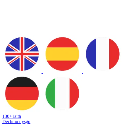
130+ iaith
Dechrau dysgu