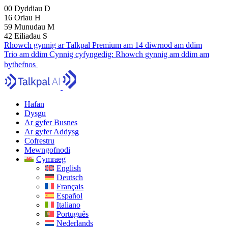
00
Dyddiau
D
16
Oriau
H
59
Munudau
M
41
Eiliadau
S
Rhowch gynnig ar Talkpal Premium am 14 diwrnod am ddim
Trio am ddim
Cynnig cyfyngedig:
Rhowch gynnig am ddim am
bythefnos
Hafan
Dysgu
Ar gyfer Busnes
Ar gyfer Addysg
Cofrestru
Mewngofnodi
Cymraeg
English
Deutsch
Français
Español
Italiano
Português
Nederlands