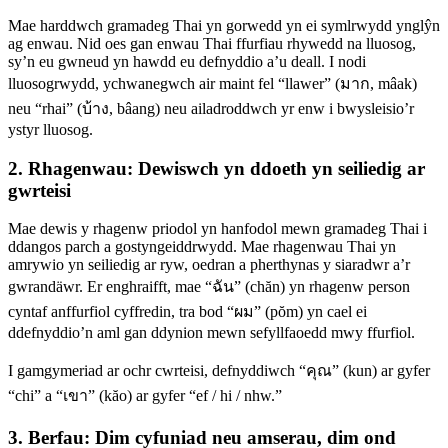
Mae harddwch gramadeg Thai yn gorwedd yn ei symlrwydd ynglŷn
ag enwau. Nid oes gan enwau Thai ffurfiau rhywedd na lluosog,
sy’n eu gwneud yn hawdd eu defnyddio a’u deall. I nodi
lluosogrwydd, ychwanegwch air maint fel “llawer” (มาก, mâak)
neu “rhai” (บ้าง, bâang) neu ailadroddwch yr enw i bwysleisio’r
ystyr lluosog.
2. Rhagenwau: Dewiswch yn ddoeth yn seiliedig ar
gwrteisi
Mae dewis y rhagenw priodol yn hanfodol mewn gramadeg Thai i
ddangos parch a gostyngeiddrwydd. Mae rhagenwau Thai yn
amrywio yn seiliedig ar ryw, oedran a pherthynas y siaradwr a’r
gwrandäwr. Er enghraifft, mae “ฉัน” (chăn) yn rhagenw person
cyntaf anffurfiol cyffredin, tra bod “ผม” (pŏm) yn cael ei
ddefnyddio’n aml gan ddynion mewn sefyllfaoedd mwy ffurfiol.
I gamgymeriad ar ochr cwrteisi, defnyddiwch “คุณ” (kun) ar gyfer
“chi” a “เขา” (kăo) ar gyfer “ef / hi / nhw.”
3. Berfau: Dim cyfuniad neu amserau, dim ond