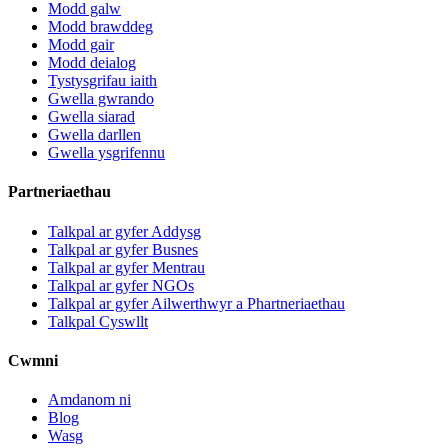
Modd galw
Modd brawddeg
Modd gair
Modd deialog
Tystysgrifau iaith
Gwella gwrando
Gwella siarad
Gwella darllen
Gwella ysgrifennu
Partneriaethau
Talkpal ar gyfer Addysg
Talkpal ar gyfer Busnes
Talkpal ar gyfer Mentrau
Talkpal ar gyfer NGOs
Talkpal ar gyfer Ailwerthwyr a Phartneriaethau
Talkpal Cyswllt
Cwmni
Amdanom ni
Blog
Wasg