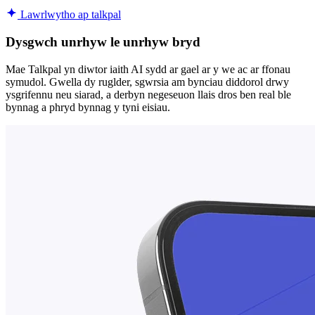
Lawrlwytho ap talkpal
Dysgwch unrhyw le unrhyw bryd
Mae Talkpal yn diwtor iaith AI sydd ar gael ar y we ac ar ffonau
symudol. Gwella dy ruglder, sgwrsia am bynciau diddorol drwy
ysgrifennu neu siarad, a derbyn negeseuon llais dros ben real ble
bynnag a phryd bynnag y tyni eisiau.