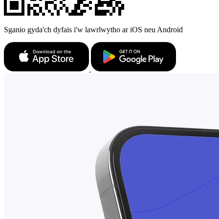
Sganio gyda'ch dyfais i'w lawrlwytho ar iOS neu Android