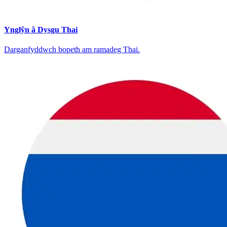
Ynglŷn â Dysgu Thai
Darganfyddwch bopeth am ramadeg Thai.