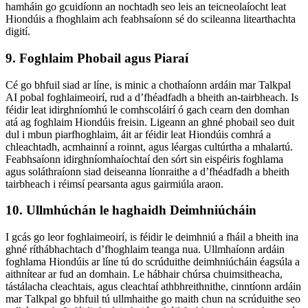
hamháin go gcuidíonn an nochtadh seo leis an teicneolaíocht leat
Hiondúis a fhoghlaim ach feabhsaíonn sé do scileanna litearthachta
digití.
9. Foghlaim Phobail agus Piaraí
Cé go bhfuil siad ar líne, is minic a chothaíonn ardáin mar Talkpal
AI pobal foghlaimeoirí, rud a d’fhéadfadh a bheith an-tairbheach. Is
féidir leat idirghníomhú le comhscoláirí ó gach cearn den domhan
atá ag foghlaim Hiondúis freisin. Ligeann an ghné phobail seo duit
dul i mbun piarfhoghlaim, áit ar féidir leat Hiondúis comhrá a
chleachtadh, acmhainní a roinnt, agus léargas cultúrtha a mhalartú.
Feabhsaíonn idirghníomhaíochtaí den sórt sin eispéiris foghlama
agus soláthraíonn siad deiseanna líonraithe a d’fhéadfadh a bheith
tairbheach i réimsí pearsanta agus gairmiúla araon.
10. Ullmhúchán le haghaidh Deimhniúcháin
I gcás go leor foghlaimeoirí, is féidir le deimhniú a fháil a bheith ina
ghné ríthábhachtach d’fhoghlaim teanga nua. Ullmhaíonn ardáin
foghlama Hiondúis ar líne tú do scrúduithe deimhniúcháin éagsúla a
aithnítear ar fud an domhain. Le hábhair chúrsa chuimsitheacha,
tástálacha cleachtais, agus cleachtaí athbhreithnithe, cinntíonn ardáin
mar Talkpal go bhfuil tú ullmhaithe go maith chun na scrúduithe seo