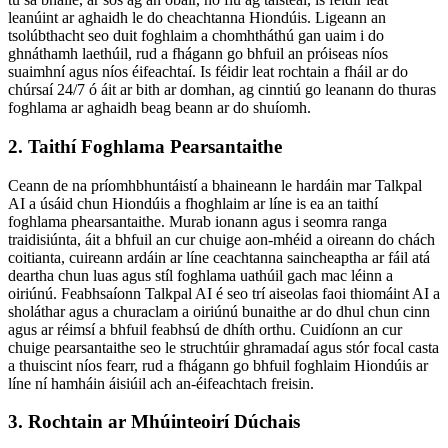
leanúint ar aghaidh le do cheachtanna Hiondúis. Ligeann an
tsolúbthacht seo duit foghlaim a chomhtháthú gan uaim i do
ghnáthamh laethúil, rud a fhágann go bhfuil an próiseas níos
suaimhní agus níos éifeachtaí. Is féidir leat rochtain a fháil ar do
chúrsaí 24/7 ó áit ar bith ar domhan, ag cinntiú go leanann do thuras
foghlama ar aghaidh beag beann ar do shuíomh.
2. Taithí Foghlama Pearsantaithe
Ceann de na príomhbhuntáistí a bhaineann le hardáin mar Talkpal
AI a úsáid chun Hiondúis a fhoghlaim ar líne is ea an taithí
foghlama phearsantaithe. Murab ionann agus i seomra ranga
traidisiúnta, áit a bhfuil an cur chuige aon-mhéid a oireann do chách
coitianta, cuireann ardáin ar líne ceachtanna saincheaptha ar fáil atá
deartha chun luas agus stíl foghlama uathúil gach mac léinn a
oiriúnú. Feabhsaíonn Talkpal AI é seo trí aiseolas faoi thiomáint AI a
sholáthar agus a churaclam a oiriúnú bunaithe ar do dhul chun cinn
agus ar réimsí a bhfuil feabhsú de dhíth orthu. Cuidíonn an cur
chuige pearsantaithe seo le struchtúir ghramadaí agus stór focal casta
a thuiscint níos fearr, rud a fhágann go bhfuil foghlaim Hiondúis ar
líne ní hamháin áisiúil ach an-éifeachtach freisin.
3. Rochtain ar Mhúinteoirí Dúchais