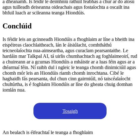
a dhéanamh. Is féidir le deimhniú rathúil feabhas a chur ar do atosú
agus tuilleadh deiseanna oideachais agus fostaíochta a oscailt ina
bhfuil luach ar scileanna teanga Hiondúis.
Conclúid
Is féidir leis an gcinneadh Hiondúis a fhoghlaim ar líne a bheith ina
eispéireas claochlaitheach, lán le áisiúlacht, comhtháthú
teicneolaíochta nua-aimseartha, agus curaclam pearsantaithe. Le
hardáin mar Talkpal AI, tá uirlis chumhachtach ag foghlaimeoirí, rud
a chuireann ar a gcumas Hiondúis a mháistir ar a luas féin agus ar a
dtéarmaí féin. Ní raibh dul i ngleic le teanga chomh dinimiciúil agus
chomh mór leis an Hiondúis riamh chomh inrochtana. Cibé le
haghaidh fás pearsanta, dul chun cinn gairmiúil, nó taiscéalaíocht
chultúrtha, is é foghlaim Hiondúis ar líne do gheata chuig domhan
iomlán nua.
Tosaigh
An bealach is éifeachtaí le teanga a fhoghlaim