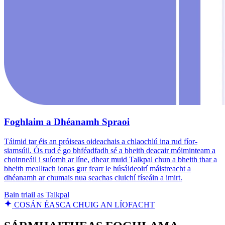
Foghlaim a Dhéanamh Spraoi
Táimid tar éis an próiseas oideachais a chlaochlú ina rud fíor-
siamsúil. Ós rud é go bhféadfadh sé a bheith deacair móiminteam a
choinneáil i suíomh ar líne, dhear muid Talkpal chun a bheith thar a
bheith mealltach ionas gur fearr le húsáideoirí máistreacht a
dhéanamh ar chumais nua seachas cluichí físeáin a imirt.
Bain triail as Talkpal
COSÁN ÉASCA CHUIG AN LÍOFACHT