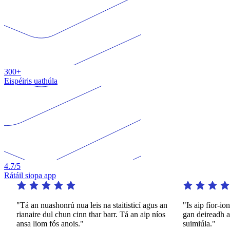
300+
Eispéiris uathúla
4.7
/5
Rátáil siopa app
"Tá an nuashonrú nua leis na staitisticí agus an
"Is aip fíor-iontach
rianaire dul chun cinn thar barr. Tá an aip níos
gan deireadh ar fáil
ansa liom fós anois."
suimiúla."