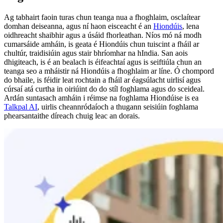
Ag tabhairt faoin turas chun teanga nua a fhoghlaim, osclaítear
domhan deiseanna, agus ní haon eisceacht é an
Hiondúis
, lena
oidhreacht shaibhir agus a úsáid fhorleathan. Níos mó ná modh
cumarsáide amháin, is geata é Hiondúis chun tuiscint a fháil ar
chultúr, traidisiúin agus stair bhríomhar na hIndia. San aois
dhigiteach, is é an bealach is éifeachtaí agus is seiftiúla chun an
teanga seo a mháistir ná Hiondúis a fhoghlaim ar líne. Ó chompord
do bhaile, is féidir leat rochtain a fháil ar éagsúlacht uirlisí agus
cúrsaí atá curtha in oiriúint do do stíl foghlama agus do sceideal.
Ardán suntasach amháin i réimse na foghlama Hiondúise is ea
Talkpal AI
, uirlis cheannródaíoch a thugann seisiúin foghlama
phearsantaithe díreach chuig leac an dorais.