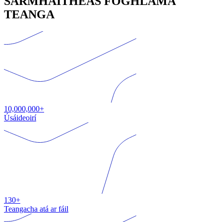
SÁRMHAITHEAS FOGHLAMA
TEANGA
10,000,000+
Úsáideoirí
130+
Teangacha atá ar fáil