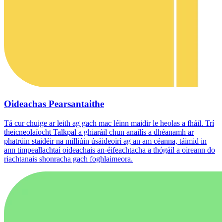
Oideachas Pearsantaithe
Tá cur chuige ar leith ag gach mac léinn maidir le heolas a fháil. Trí
theicneolaíocht Talkpal a ghiaráil chun anailís a dhéanamh ar
phatrúin staidéir na milliúin úsáideoirí ag an am céanna, táimid in
ann timpeallachtaí oideachais an-éifeachtacha a thógáil a oireann do
riachtanais shonracha gach foghlaimeora.