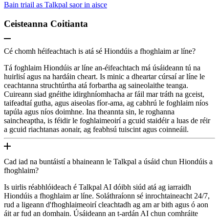
Bain triail as Talkpal saor in aisce
Ceisteanna Coitianta
Cé chomh héifeachtach is atá sé Hiondúis a fhoghlaim ar líne?
Tá foghlaim Hiondúis ar líne an-éifeachtach má úsáideann tú na
huirlisí agus na hardáin cheart. Is minic a dheartar cúrsaí ar líne le
ceachtanna struchtúrtha atá forbartha ag saineolaithe teanga.
Cuireann siad gnéithe idirghníomhacha ar fáil mar tráth na gceist,
taifeadtaí gutha, agus aiseolas fíor-ama, ag cabhrú le foghlaim níos
tapúla agus níos doimhne. Ina theannta sin, le roghanna
saincheaptha, is féidir le foghlaimeoirí a gcuid staidéir a luas de réir
a gcuid riachtanas aonair, ag feabhsú tuiscint agus coinneáil.
Cad iad na buntáistí a bhaineann le Talkpal a úsáid chun Hiondúis a
fhoghlaim?
Is uirlis réabhlóideach é Talkpal AI dóibh siúd atá ag iarraidh
Hiondúis a fhoghlaim ar líne. Soláthraíonn sé inrochtaineacht 24/7,
rud a ligeann d'fhoghlaimeoirí cleachtadh ag am ar bith agus ó aon
áit ar fud an domhain. Úsáideann an t-ardán AI chun comhráite