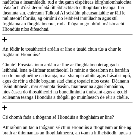
nádúrtha a insamhladh, rud a thugann eispéireas idirghníomhaíochta
réalaíoch d'úsáideoirí atá ríthábhachtach d'fhoghlaim teanga. Ina
theannta sin, cuireann Talkpal AI seisiúin phearsantaithe ar fáil le
múinteoirí fíorúla, ag oiriúnú do leibhéal inniúlachta agus stíl
foghlama an fhoghlaimeora, rud a fhágann go bhfuil máistreacht
Hiondúis níos éifeachtaí.
An féidir le tosaitheoirí ardáin ar líne a úsáid chun tús a chur le
foghlaim Hiondúis?
Cinnte! Freastalaíonn ardáin ar líne ar fhoghlaimeoirí ag gach
leibhéal, lena n-áirítear tosaitheoirí. Is minic a thosaíonn na hardáin
seo le bunghnéithe na teanga, mar shampla aibítir agus frásaí simplí,
agus de réir a chéile bogann siad chuig topaicí níos casta. Déanann
úsáid ilmheán, mar shampla físeáin, fuaimeanna agus íomhánna,
níos éasca do thosaitheoirí na buneilimintí a thuiscint agus a gcuid
scileanna teanga Hiondúis a thógáil go muiníneach de réir a chéile.
Cé chomh fada a thógann sé Hiondúis a fhoghlaim ar líne?
Athraíonn an fad a thógann sé chun Hiondúis a fhoghlaim ar líne ag
brath ar thiomantas an fhoghlaimeora, an t-am a infheistíodh, agus a