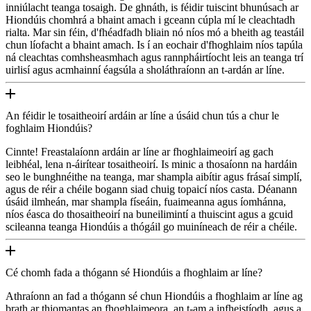
inniúlacht teanga tosaigh. De ghnáth, is féidir tuiscint bhunúsach ar
Hiondúis chomhrá a bhaint amach i gceann cúpla mí le cleachtadh
rialta. Mar sin féin, d'fhéadfadh bliain nó níos mó a bheith ag teastáil
chun líofacht a bhaint amach. Is í an eochair d'fhoghlaim níos tapúla
ná cleachtas comhsheasmhach agus rannpháirtíocht leis an teanga trí
uirlisí agus acmhainní éagsúla a sholáthraíonn an t-ardán ar líne.
An féidir le tosaitheoirí ardáin ar líne a úsáid chun tús a chur le
foghlaim Hiondúis?
Cinnte! Freastalaíonn ardáin ar líne ar fhoghlaimeoirí ag gach
leibhéal, lena n-áirítear tosaitheoirí. Is minic a thosaíonn na hardáin
seo le bunghnéithe na teanga, mar shampla aibítir agus frásaí simplí,
agus de réir a chéile bogann siad chuig topaicí níos casta. Déanann
úsáid ilmheán, mar shampla físeáin, fuaimeanna agus íomhánna,
níos éasca do thosaitheoirí na buneilimintí a thuiscint agus a gcuid
scileanna teanga Hiondúis a thógáil go muiníneach de réir a chéile.
Cé chomh fada a thógann sé Hiondúis a fhoghlaim ar líne?
Athraíonn an fad a thógann sé chun Hiondúis a fhoghlaim ar líne ag
brath ar thiomantas an fhoghlaimeora, an t-am a infheistíodh, agus a