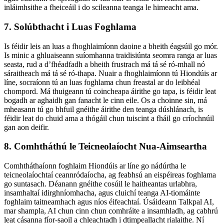
inláimhsithe a fheiceáil i do scileanna teanga le himeacht ama.
7. Solúbthacht i Luas Foghlama
Is féidir leis an luas a fhoghlaimíonn daoine a bheith éagsúil go mór.
Is minic a ghluaiseann suíomhanna traidisiúnta seomra ranga ar luas
seasta, rud a d’fhéadfadh a bheith frustrach má tá sé ró-mhall nó
sáraitheach má tá sé ró-thapa. Nuair a fhoghlaimíonn tú Hiondúis ar
líne, socraíonn tú an luas foghlama chun freastal ar do leibhéal
chompord. Má thuigeann tú coincheapa áirithe go tapa, is féidir leat
bogadh ar aghaidh gan fanacht le cinn eile. Os a choinne sin, má
mheasann tú go bhfuil gnéithe áirithe den teanga dúshlánach, is
féidir leat do chuid ama a thógáil chun tuiscint a fháil go críochnúil
gan aon deifir.
8. Comhtháthú le Teicneolaíocht Nua-Aimseartha
Comhtháthaíonn foghlaim Hiondúis ar líne go nádúrtha le
teicneolaíochtaí ceannródaíocha, ag feabhsú an eispéireas foghlama
go suntasach. Déanann gnéithe cosúil le haitheantas urlabhra,
insamhaltaí idirghníomhacha, agus cluichí teanga AI-tiomáinte
foghlaim taitneamhach agus níos éifeachtaí. Úsáideann Talkpal AI,
mar shampla, AI chun cinn chun comhráite a insamhladh, ag cabhrú
leat cásanna fíor-saoil a chleachtadh i dtimpeallacht rialaithe. Ní