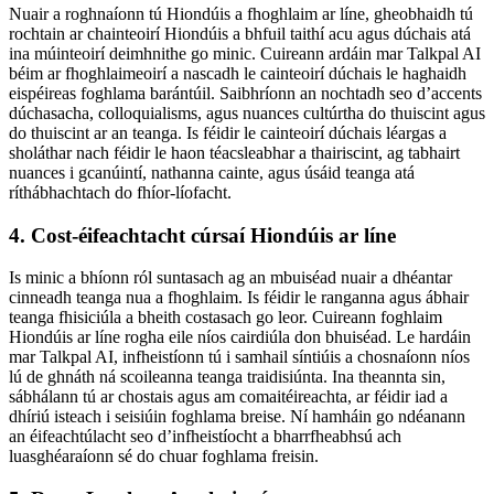
Nuair a roghnaíonn tú Hiondúis a fhoghlaim ar líne, gheobhaidh tú
rochtain ar chainteoirí Hiondúis a bhfuil taithí acu agus dúchais atá
ina múinteoirí deimhnithe go minic. Cuireann ardáin mar Talkpal AI
béim ar fhoghlaimeoirí a nascadh le cainteoirí dúchais le haghaidh
eispéireas foghlama barántúil. Saibhríonn an nochtadh seo d’accents
dúchasacha, colloquialisms, agus nuances cultúrtha do thuiscint agus
do thuiscint ar an teanga. Is féidir le cainteoirí dúchais léargas a
sholáthar nach féidir le haon téacsleabhar a thairiscint, ag tabhairt
nuances i gcanúintí, nathanna cainte, agus úsáid teanga atá
ríthábhachtach do fhíor-líofacht.
4. Cost-éifeachtacht cúrsaí Hiondúis ar líne
Is minic a bhíonn ról suntasach ag an mbuiséad nuair a dhéantar
cinneadh teanga nua a fhoghlaim. Is féidir le ranganna agus ábhair
teanga fhisiciúla a bheith costasach go leor. Cuireann foghlaim
Hiondúis ar líne rogha eile níos cairdiúla don bhuiséad. Le hardáin
mar Talkpal AI, infheistíonn tú i samhail síntiúis a chosnaíonn níos
lú de ghnáth ná scoileanna teanga traidisiúnta. Ina theannta sin,
sábhálann tú ar chostais agus am comaitéireachta, ar féidir iad a
dhíriú isteach i seisiúin foghlama breise. Ní hamháin go ndéanann
an éifeachtúlacht seo d’infheistíocht a bharrfheabhsú ach
luasghéaraíonn sé do chuar foghlama freisin.