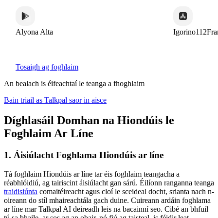
Alyona Alta
Igorino112France
Tosaigh ag foghlaim
An bealach is éifeachtaí le teanga a fhoghlaim
Bain triail as Talkpal saor in aisce
Díghlasáil Domhan na Hiondúis le
Foghlaim Ar Líne
1. Áisiúlacht Foghlama Hiondúis ar líne
Tá foghlaim Hiondúis ar líne tar éis foghlaim teangacha a
réabhlóidiú, ag tairiscint áisiúlacht gan sárú. Éilíonn ranganna teanga
traidisiúnta
comaitéireacht agus cloí le sceideal docht, srianta nach n-
oireann do stíl mhaireachtála gach duine. Cuireann ardáin foghlama
ar líne mar Talkpal AI deireadh leis na bacainní seo. Cibé an bhfuil
tú sa bhaile, ar sos ag an obair, nó fiú ag taisteal, is féidir leat