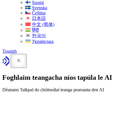
Suomi
Svenska
Čeština
日本語
中文 (简体)
हिंदी
한국어
Українська
Tosaigh
Foghlaim teangacha níos tapúla le AI
Déanann Talkpal do chóitseálaí teanga pearsanta den AI