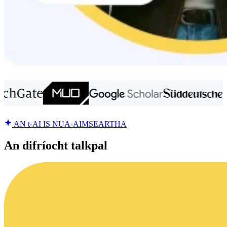
AN t-AI IS NUA-AIMSEARTHA
An difríocht talkpal