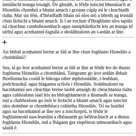
inniúlacht teanga tosaigh. De ghnáth, is féidir tuiscint bhunúsach ar
Hiondúis chomhrá a bhaint amach i gceann cúpla mí le cleachtadh
rialta. Mar sin féin, d'fhéadfadh bliain nó níos mó a bheith ag teastáil
chun líofacht a bhaint amach. Is í an eochair d'fhoghlaim níos tapúla
ná cleachtas comhsheasmhach agus rannpháirtíocht leis an teanga trí
uirlisí agus acmhainní éagsúla a sholáthraíonn an t-ardán ar líne.
An bhfuil acmhainní breise ar fáil ar líne chun foghlaim Hiondúis a
chomhlánú?
Sea, tá go leor acmhainní breise ar fáil ar líne ar féidir leo do thuras
foghlama Hiondúis a chomhlánú. Tairgeann go leor ardáin ábhair
fhorlíontacha cosúil le bileoga oibre inphriontáilte, r-leabhair,
podchraoltaí, agus blaganna scríofa i Hiondúis. Soláthraíonn na
hacmhainní seo cleachtas breise taobh amuigh de cheachtanna rialta
agus cabhraíonn siad leis an bhfoghlaimeoir a thumadh sa teanga,
rud a chabhraíonn go mór le líofacht a bhaint amach agus tuiscint
níos doimhne ar chomhthéacs cultúrtha Hiondúis. Trí na huirlisí
agus na hacmhainní ar líne seo a ionchorprú, is féidir le
foghlaimeoirí nascleanúint a dhéanamh go héifeachtach ar a dturas
foghlama Hiondúis, rud a fhágann gur eispéireas taitneamhach agus
sásúil é.