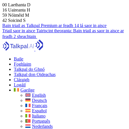
00
Laethanta
D
16
Uaireanta
H
59
Nóiméid
M
41
Soicind
S
Bain triail as Talkpal Premium ar feadh 14 lá saor in aisce
Triail saor in aisce
Tairiscint theoranta:
Bain triail as saor in aisce ar
feadh 2 sheachtain
Baile
Foghlaim
Talkpal do Ghnó
Talkpal don Oideachas
Cláraigh
Logáil
Gaeilge
English
Deutsch
Français
Español
Italiano
Português
Nederlands