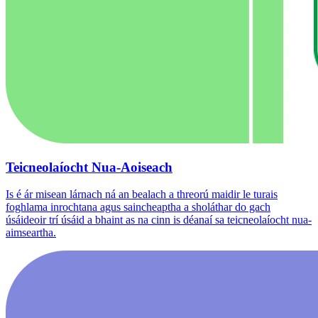
Teicneolaíocht Nua-Aoiseach
Is é ár misean lárnach ná an bealach a threorú maidir le turais
foghlama inrochtana agus saincheaptha a sholáthar do gach
úsáideoir trí úsáid a bhaint as na cinn is déanaí sa teicneolaíocht nua-
aimseartha.