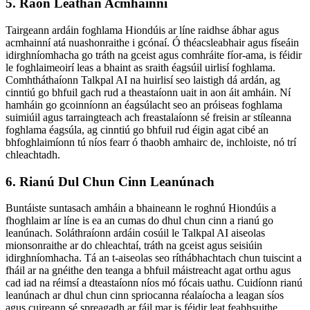
5. Raon Leathan Acmhainní
Tairgeann ardáin foghlama Hiondúis ar líne raidhse ábhar agus
acmhainní atá nuashonraithe i gcónaí. Ó théacsleabhair agus físeáin
idirghníomhacha go tráth na gceist agus comhráite fíor-ama, is féidir
le foghlaimeoirí leas a bhaint as sraith éagsúil uirlisí foghlama.
Comhtháthaíonn Talkpal AI na huirlisí seo laistigh dá ardán, ag
cinntiú go bhfuil gach rud a theastaíonn uait in aon áit amháin. Ní
hamháin go gcoinníonn an éagsúlacht seo an próiseas foghlama
suimiúil agus tarraingteach ach freastalaíonn sé freisin ar stíleanna
foghlama éagsúla, ag cinntiú go bhfuil rud éigin agat cibé an
bhfoghlaimíonn tú níos fearr ó thaobh amhairc de, inchloiste, nó trí
chleachtadh.
6. Rianú Dul Chun Cinn Leanúnach
Buntáiste suntasach amháin a bhaineann le roghnú Hiondúis a
fhoghlaim ar líne is ea an cumas do dhul chun cinn a rianú go
leanúnach. Soláthraíonn ardáin cosúil le Talkpal AI aiseolas
mionsonraithe ar do chleachtaí, tráth na gceist agus seisiúin
idirghníomhacha. Tá an t-aiseolas seo ríthábhachtach chun tuiscint a
fháil ar na gnéithe den teanga a bhfuil máistreacht agat orthu agus
cad iad na réimsí a dteastaíonn níos mó fócais uathu. Cuidíonn rianú
leanúnach ar dhul chun cinn spriocanna réalaíocha a leagan síos
agus cuireann sé spreagadh ar fáil mar is féidir leat feabhsuithe