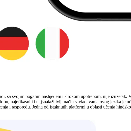
ndi, sa svojim bogatim naslijeđem i širokom upotrebom, nije izuzetak. 
m dobu, najefikasniji i najsnalažljiviji način savladavanja ovog jezika j
čenja i rasporedu. Jedna od istaknutih platformi u oblasti učenja hindsk