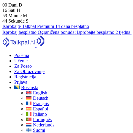
00
Dani
D
16
Sati
H
59
Minute
M
43
Sekunde
S
Isprobajte Talkpal Premium 14 dana besplatno
Isprobaj besplatno
Ograničena ponuda:
Isprobajte besplatno 2 tjedna
Početna
Učenje
Za Posao
Za Obrazovanje
Registracija
Prijava
Bosanski
English
Deutsch
Français
Español
Italiano
Português
Nederlands
Suomi