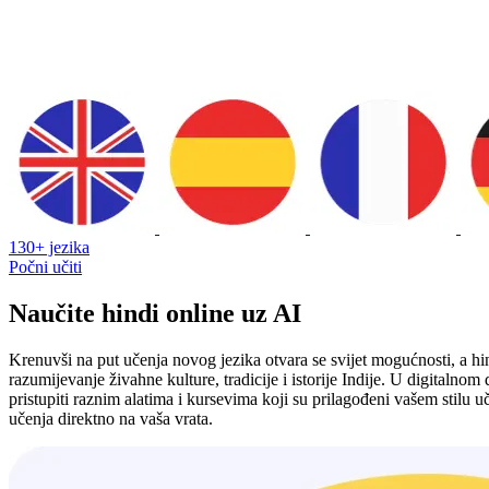
130+ jezika
Počni učiti
Naučite hindi online uz AI
Krenuvši na put učenja novog jezika otvara se svijet mogućnosti, a hi
razumijevanje živahne kulture, tradicije i istorije Indije. U digitalno
pristupiti raznim alatima i kursevima koji su prilagođeni vašem stilu u
učenja direktno na vaša vrata.