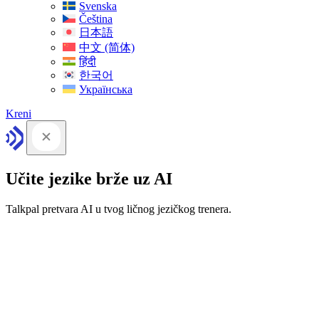
Svenska
Čeština
日本語
中文 (简体)
हिंदी
한국어
Українська
Kreni
Učite jezike brže uz AI
Talkpal pretvara AI u tvog ličnog jezičkog trenera.