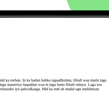
id ka reeban. In ka badan habka isgaadhsiinta, Hindi waa marin laga
 lagu maareeyo luqaddan waa in lagu barto Hindi onlayn. Laga soo
waxbarasho iyo jadwalkaaga. Mid ka mid ah madal ugu muhiimsan