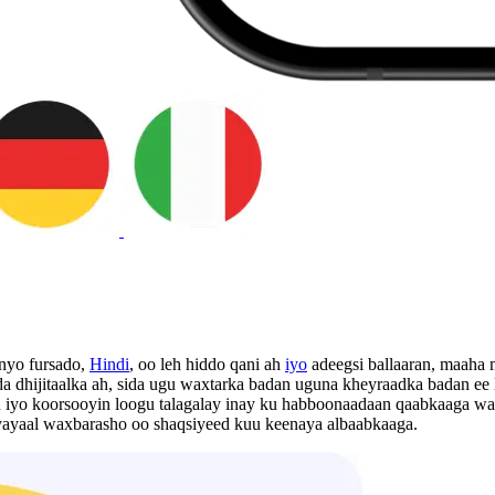
unyo fursado,
Hindi
, oo leh hiddo qani ah
iyo
adeegsi ballaaran, maaha m
'da dhijitaalka ah, sida ugu waxtarka badan uguna kheyraadka badan ee
an iyo koorsooyin loogu talagalay inay ku habboonaadaan qaabkaaga 
iyayaal waxbarasho oo shaqsiyeed kuu keenaya albaabkaaga.