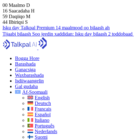
00
Maalmo
D
16
Saacadaha
H
59
Daqiiqo
M
43
Ilbiriqsi
S
Isku day Talkpal Premium 14 maalmood oo bilaash ah
Tijaabi bilaash
Soo jeedin xaddidan:
Isku day bilaash 2 toddobaad
Bogga Hore
Barashada
Ganacsiga
Waxbarashada
Isdiiwaangelin
Gal gudaha
Af-Soomaali
English
Deutsch
Français
Español
Italiano
Português
Nederlands
Suomi