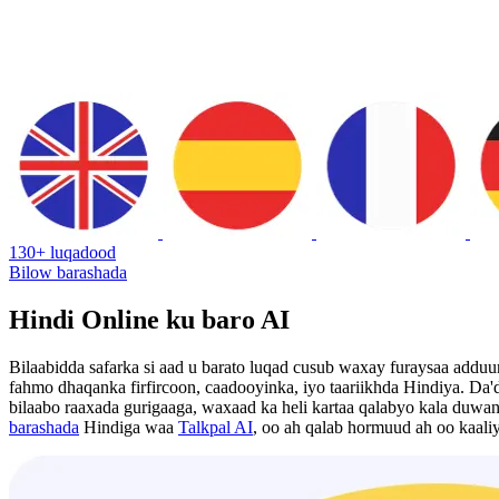
130+ luqadood
Bilow barashada
Hindi Online ku baro AI
Bilaabidda safarka si aad u barato luqad cusub waxay furaysaa addu
fahmo dhaqanka firfircoon, caadooyinka, iyo taariikhda Hindiya. Da
bilaabo raaxada gurigaaga, waxaad ka heli kartaa qalabyo kala duw
barashada
Hindiga waa
Talkpal AI
, oo ah qalab hormuud ah oo kaal