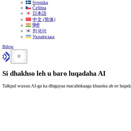
Svenska
Čeština
日本語
中文 (简体)
हिंदी
한국어
Українська
Bilow
Si dhakhso leh u baro luqadaha AI
Talkpal wuxuu AI-ga ka dhigayaa macalinkaaga khaaska ah ee luqad