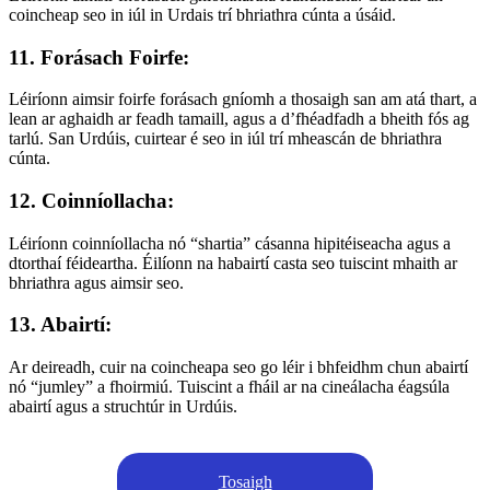
coincheap seo in iúl in Urdais trí bhriathra cúnta a úsáid.
11. Forásach Foirfe:
Léiríonn aimsir foirfe forásach gníomh a thosaigh san am atá thart, a
lean ar aghaidh ar feadh tamaill, agus a d’fhéadfadh a bheith fós ag
tarlú. San Urdúis, cuirtear é seo in iúl trí mheascán de bhriathra
cúnta.
12. Coinníollacha:
Léiríonn coinníollacha nó “shartia” cásanna hipitéiseacha agus a
dtorthaí féideartha. Éilíonn na habairtí casta seo tuiscint mhaith ar
bhriathra agus aimsir seo.
13. Abairtí:
Ar deireadh, cuir na coincheapa seo go léir i bhfeidhm chun abairtí
nó “jumley” a fhoirmiú. Tuiscint a fháil ar na cineálacha éagsúla
abairtí agus a struchtúr in Urdúis.
Tosaigh