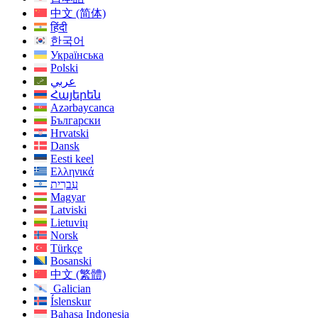
中文 (简体)
हिंदी
한국어
Українська
Polski
عربي
Հայերեն
Azərbaycanca
Български
Hrvatski
Dansk
Eesti keel
Ελληνικά
עִברִית
Magyar
Latviski
Lietuvių
Norsk
Türkçe
Bosanski
中文 (繁體)
Galician
Íslenskur
Bahasa Indonesia