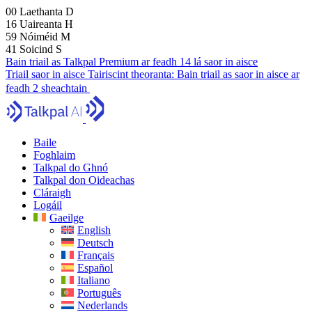
00
Laethanta
D
16
Uaireanta
H
59
Nóiméid
M
40
Soicind
S
Bain triail as Talkpal Premium ar feadh 14 lá saor in aisce
Triail saor in aisce
Tairiscint theoranta:
Bain triail as saor in aisce ar
feadh 2 sheachtain
Baile
Foghlaim
Talkpal do Ghnó
Talkpal don Oideachas
Cláraigh
Logáil
Gaeilge
English
Deutsch
Français
Español
Italiano
Português
Nederlands