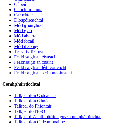
Cúrsaí
Cluichí rólanna
Carachtair
Díospóireachtaí
Mód grianghraf
Mód glao
Mód abairte
Mód focail
Mód dialaige
Teastais Teanga
Feabhsaigh an éisteacht
Feabhsaigh an chaint
Feabhsaigh an léitheoireacht
Feabhsaigh an scríbhneoireacht
Comhpháirtíochtaí
Talkpal don Oideachas
Talkpal don Ghnó
Talkpal do Fhiontair
Talkpal do NGO
Talkpal d’Athdhíoltóirí agus Comhpháirtíochtaí
Talkpal don Chleamhnaithe