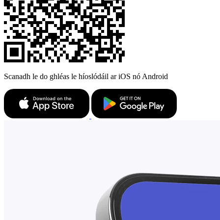
Scanadh le do ghléas le híoslódáil ar iOS nó Android