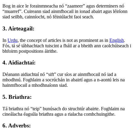
Bog in aice le forainmneacha nó “zaameer” agus determiners nó
“muarref”. Cuireann siad ainmfhocail in ionad abairt agus léiríonn
siad seilbh, cainníocht, nó féiniúlacht faoi seach.
3. Airteagail:
In
Urdu
, the concept of articles is not as prominent as in
English
.
Fós, tá sé tábhachtach tuiscint a fháil ar a bheith ann caolchúiseach i
bhfoirm postpositions áirithe.
4. Aidiachtaí:
Déanann aidiachtaí nó “sift” cur síos ar ainmfhocail nó iad a
mhodhnú. Foghlaim a socrúchán in abairtí agus a n-aontú leis na
hainmfhocail a mhodhnaíonn siad.
5. Briathra:
Tá briathra nó “teip” bunúsach do struchtúr abairte. Foghlaim na
cineálacha éagsúla briathra agus a rialacha comhchuingithe.
6. Adverbs: