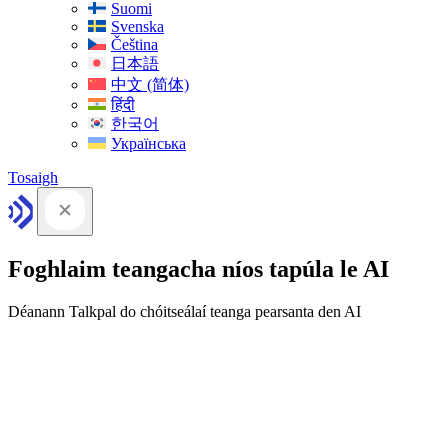
Suomi
Svenska
Čeština
日本語
中文 (简体)
हिंदी
한국어
Українська
Tosaigh
Foghlaim teangacha níos tapúla le AI
Déanann Talkpal do chóitseálaí teanga pearsanta den AI