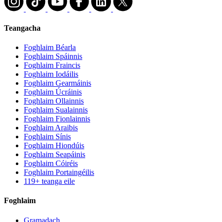
Teangacha
Foghlaim Béarla
Foghlaim Spáinnis
Foghlaim Fraincis
Foghlaim Iodáilis
Foghlaim Gearmáinis
Foghlaim Úcráinis
Foghlaim Ollainnis
Foghlaim Sualainnis
Foghlaim Fionlainnis
Foghlaim Araibis
Foghlaim Sínis
Foghlaim Hiondúis
Foghlaim Seapáinis
Foghlaim Cóiréis
Foghlaim Portaingéilis
119+ teanga eile
Foghlaim
Gramadach