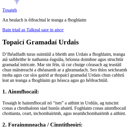
Tosaigh
An bealach is éifeachtaí le teanga a fhoghlaim
Bain triail as Talkpal saor in aisce
Topaicí Gramadaí Urdais
D’fhéadfadh turas suimiúil a bheith ann Urdais a fhoghlaim, teanga
atá saibhrithe le nathanna éagsúla, bríonna doimhne agus struchtúr
gramadaí intricate. Mar sin féin, tá cur chuige córasach ag teastáil
chun máistreacht a dhéanamh ar a ghramadach. Seo thíos seicheamh
molta agus cur síos gairid ar thopaicí gramadaí Urdais chun cabhrú
leat an teanga a fhoghlaim go héasca agus go héifeachtúil.
1. Ainmfhocail:
Tosaigh le hainmfhocail nó “ism” a aithint in Urdúis, ag tuiscint
conas a chruthaíonn siad bunús abairtí. Foghlaim conas ainmfhocail
choitianta, ceart, inchomhairimh, agus neamhchomhairimh a aithint.
2. Forainmneacha / Cinntitheoirí: