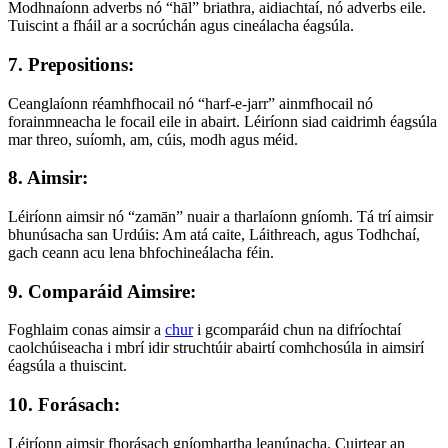
Modhnaíonn adverbs nó “hāl” briathra, aidiachtaí, nó adverbs eile.
Tuiscint a fháil ar a socrúchán agus cineálacha éagsúla.
7. Prepositions:
Ceanglaíonn réamhfhocail nó “harf-e-jarr” ainmfhocail nó
forainmneacha le focail eile in abairt. Léiríonn siad caidrimh éagsúla
mar threo, suíomh, am, cúis, modh agus méid.
8. Aimsir:
Léiríonn aimsir nó “zamān” nuair a tharlaíonn gníomh. Tá trí aimsir
bhunúsacha san Urdúis: Am atá caite, Láithreach, agus Todhchaí,
gach ceann acu lena bhfochineálacha féin.
9. Comparáid Aimsire:
Foghlaim conas aimsir a
chur
i gcomparáid chun na difríochtaí
caolchúiseacha i mbrí idir struchtúir abairtí comhchosúla in aimsirí
éagsúla a thuiscint.
10. Forásach:
Léiríonn aimsir fhorásach gníomhartha leanúnacha. Cuirtear an