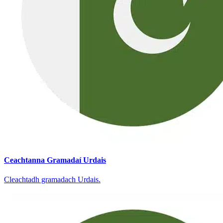
Ceachtanna Gramadaí Urdais
Cleachtadh gramadach Urdais.