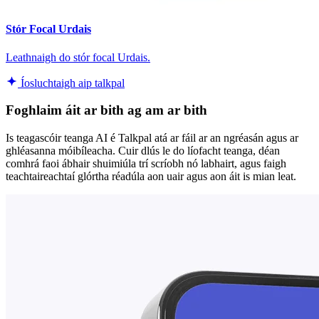
Stór Focal Urdais
Leathnaigh do stór focal Urdais.
Íosluchtaigh aip talkpal
Foghlaim áit ar bith ag am ar bith
Is teagascóir teanga AI é Talkpal atá ar fáil ar an ngréasán agus ar
ghléasanna móibíleacha. Cuir dlús le do líofacht teanga, déan
comhrá faoi ábhair shuimiúla trí scríobh nó labhairt, agus faigh
teachtaireachtaí glórtha réadúla aon uair agus aon áit is mian leat.