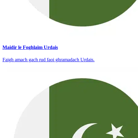
Maidir le Foghlaim Urdais
Faigh amach gach rud faoi ghramadach Urdais.