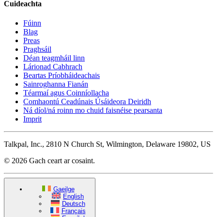
Cuideachta
Fúinn
Blag
Preas
Praghsáil
Déan teagmháil linn
Lárionad Cabhrach
Beartas Príobháideachais
Sainroghanna Fianán
Téarmaí agus Coinníollacha
Comhaontú Ceadúnais Úsáideora Deiridh
Ná díol/ná roinn mo chuid faisnéise pearsanta
Imprit
Talkpal, Inc., 2810 N Church St, Wilmington, Delaware 19802, US
© 2026 Gach ceart ar cosaint.
Gaeilge
English
Deutsch
Français