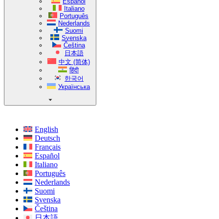
Español
Italiano
Português
Nederlands
Suomi
Svenska
Čeština
日本語
中文 (简体)
हिंदी
한국어
Українська
English
Deutsch
Français
Español
Italiano
Português
Nederlands
Suomi
Svenska
Čeština
日本語