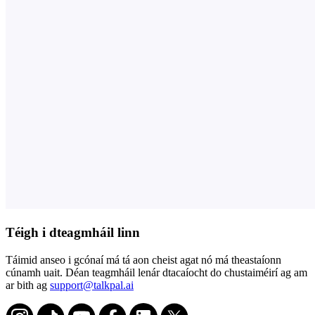
Téigh i dteagmháil linn
Táimid anseo i gcónaí má tá aon cheist agat nó má theastaíonn
cúnamh uait. Déan teagmháil lenár dtacaíocht do chustaiméirí ag am
ar bith ag
support@talkpal.ai