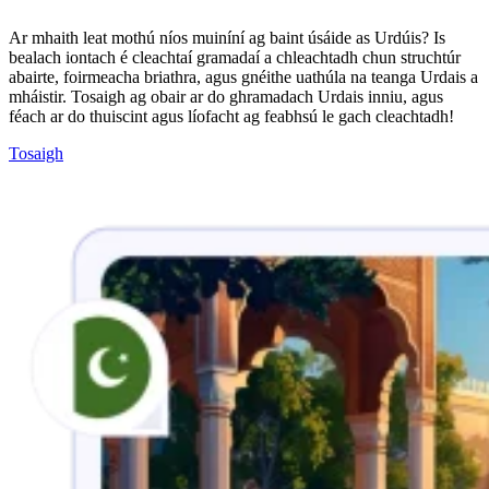
Ar mhaith leat mothú níos muiníní ag baint úsáide as Urdúis? Is
bealach iontach é cleachtaí gramadaí a chleachtadh chun struchtúr
abairte, foirmeacha briathra, agus gnéithe uathúla na teanga Urdais a
mháistir. Tosaigh ag obair ar do ghramadach Urdais inniu, agus
féach ar do thuiscint agus líofacht ag feabhsú le gach cleachtadh!
Tosaigh