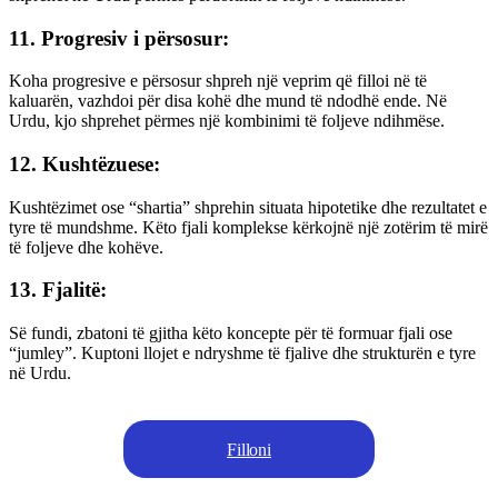
11. Progresiv i përsosur:
Koha progresive e përsosur shpreh një veprim që filloi në të
kaluarën, vazhdoi për disa kohë dhe mund të ndodhë ende. Në
Urdu, kjo shprehet përmes një kombinimi të foljeve ndihmëse.
12. Kushtëzuese:
Kushtëzimet ose “shartia” shprehin situata hipotetike dhe rezultatet e
tyre të mundshme. Këto fjali komplekse kërkojnë një zotërim të mirë
të foljeve dhe kohëve.
13. Fjalitë:
Së fundi, zbatoni të gjitha këto koncepte për të formuar fjali ose
“jumley”. Kuptoni llojet e ndryshme të fjalive dhe strukturën e tyre
në Urdu.
Filloni