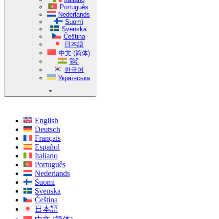
Português
Nederlands
Suomi
Svenska
Čeština
日本語
中文 (简体)
हिंदी
한국어
Українська
English
Deutsch
Français
Español
Italiano
Português
Nederlands
Suomi
Svenska
Čeština
日本語