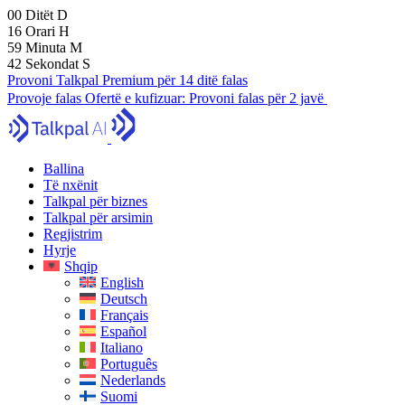
00
Ditët
D
16
Orari
H
59
Minuta
M
41
Sekondat
S
Provoni Talkpal Premium për 14 ditë falas
Provoje falas
Ofertë e kufizuar:
Provoni falas për 2 javë
Ballina
Të nxënit
Talkpal për biznes
Talkpal për arsimin
Regjistrim
Hyrje
Shqip
English
Deutsch
Français
Español
Italiano
Português
Nederlands
Suomi