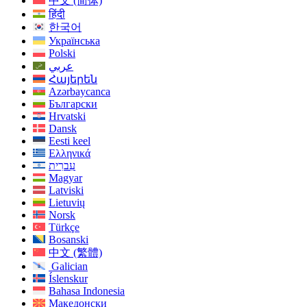
中文 (简体)
हिंदी
한국어
Українська
Polski
عربي
Հայերեն
Azərbaycanca
Български
Hrvatski
Dansk
Eesti keel
Ελληνικά
עִברִית
Magyar
Latviski
Lietuvių
Norsk
Türkçe
Bosanski
中文 (繁體)
Galician
Íslenskur
Bahasa Indonesia
Македонски