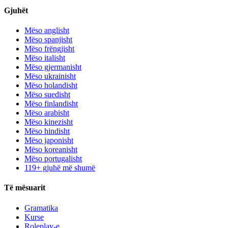
Gjuhët
Mëso anglisht
Mëso spanjisht
Mëso frëngjisht
Mëso italisht
Mëso gjermanisht
Mëso ukrainisht
Mëso holandisht
Mëso suedisht
Mëso finlandisht
Mëso arabisht
Mëso kinezisht
Mëso hindisht
Mëso japonisht
Mëso koreanisht
Mëso portugalisht
119+ gjuhë më shumë
Të mësuarit
Gramatika
Kurse
Roleplay-e