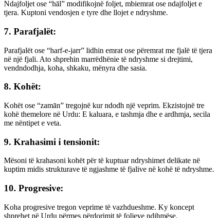
Ndajfoljet ose “hāl” modifikojnë foljet, mbiemrat ose ndajfoljet e
tjera. Kuptoni vendosjen e tyre dhe llojet e ndryshme.
7. Parafjalët:
Parafjalët ose “harf-e-jarr” lidhin emrat ose përemrat me fjalë të tjera
në një fjali. Ato shprehin marrëdhënie të ndryshme si drejtimi,
vendndodhja, koha, shkaku, mënyra dhe sasia.
8. Kohët:
Kohët ose “zamān” tregojnë kur ndodh një veprim. Ekzistojnë tre
kohë themelore në Urdu: E kaluara, e tashmja dhe e ardhmja, secila
me nëntipet e veta.
9. Krahasimi i tensionit:
Mësoni të krahasoni kohët për të kuptuar ndryshimet delikate në
kuptim midis strukturave të ngjashme të fjalive në kohë të ndryshme.
10. Progresive:
Koha progresive tregon veprime të vazhdueshme. Ky koncept
shprehet në Urdu përmes përdorimit të foljeve ndihmëse.