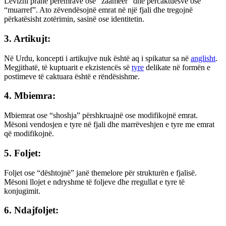
Lëvizni pranë përemrave ose “zaameer” dhe përcaktuesve ose
“muarref”. Ato zëvendësojnë emrat në një fjali dhe tregojnë
përkatësisht zotërimin, sasinë ose identitetin.
3. Artikujt:
Në Urdu, koncepti i artikujve nuk është aq i spikatur sa në
anglisht
.
Megjithatë, të kuptuarit e ekzistencës së
tyre
delikate në formën e
postimeve të caktuara është e rëndësishme.
4. Mbiemra:
Mbiemrat ose “shoshja” përshkruajnë ose modifikojnë emrat.
Mësoni vendosjen e tyre në fjali dhe marrëveshjen e tyre me emrat
që modifikojnë.
5. Foljet:
Foljet ose “dështojnë” janë themelore për strukturën e fjalisë.
Mësoni llojet e ndryshme të foljeve dhe rregullat e tyre të
konjugimit.
6. Ndajfoljet: