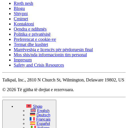
Rreth nesh
Blogu
Shtypni
Çmimet
Kontaktoni
Qendra e ndihmës
Politika e privatësisë
Preferencat e cookie-ve
Termat dhe kushtet
Marrëveshja e licencës për përdoruesin final
Mos shis/nda informacionin tim personal
Impresum
Safety and Crisis Resources
Talkpal, Inc., 2810 N Church St, Wilmington, Delaware 19802, US
© 2026 Të gjitha të drejtat e rezervuara.
Shqip
English
Deutsch
Français
Español
Italiano