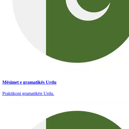
Mësimet e gramatikës Urdu
Praktikoni gramatikën Urdu.