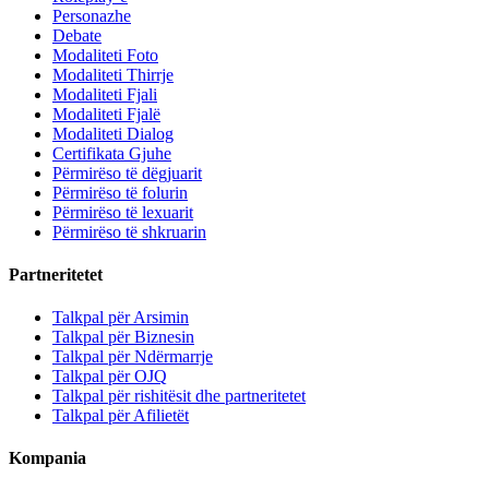
Personazhe
Debate
Modaliteti Foto
Modaliteti Thirrje
Modaliteti Fjali
Modaliteti Fjalë
Modaliteti Dialog
Certifikata Gjuhe
Përmirëso të dëgjuarit
Përmirëso të folurin
Përmirëso të lexuarit
Përmirëso të shkruarin
Partneritetet
Talkpal për Arsimin
Talkpal për Biznesin
Talkpal për Ndërmarrje
Talkpal për OJQ
Talkpal për rishitësit dhe partneritetet
Talkpal për Afilietët
Kompania