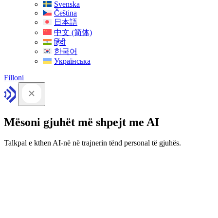
Svenska
Čeština
日本語
中文 (简体)
हिंदी
한국어
Українська
Filloni
Mësoni gjuhët më shpejt me AI
Talkpal e kthen AI-në në trajnerin tënd personal të gjuhës.