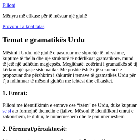
Filloni
Mënyra më efikase për të mësuar një gjuhë
Provoni Talkpal falas
Temat e gramatikës Urdu
Mësimi i Urdu, një gjuhë e pasuruar me shprehje të ndryshme,
kuptime të thella dhe një strukturë të ndërlikuar gramatikore, mund
të jetë një udhëtim magjepsës. Megjithatë, zotërimi i gramatikës së tij
kërkon një qasje sistematike. Më poshtë është një sekuencë e
propozuar dhe përshkrim i shkurtër i temave të gramatikës Urdu për
t’ju ndihmuar të mësoni gjuhën me lehtësi dhe efikasitet.
1. Emrat:
Filloni me identifikimin e emrave ose “izëm” në Urdu, duke kuptuar
se si
ato formojnë themelin e fjalive. Mësoni të identifikoni emrat e
zakonshëm, të duhur, të numërueshëm dhe të panumërueshëm.
2. Përemrat/përcaktuesit: