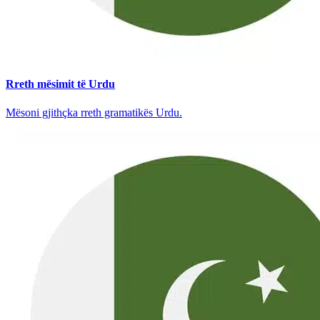
Rreth mësimit të Urdu
Mësoni gjithçka rreth gramatikës Urdu.