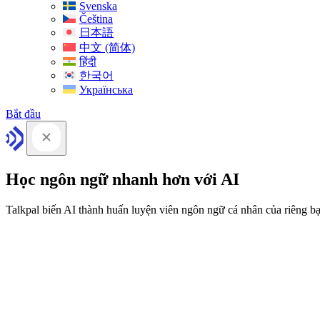
Svenska
Čeština
日本語
中文 (简体)
हिंदी
한국어
Українська
Bắt đầu
Học ngôn ngữ nhanh hơn với AI
Talkpal biến AI thành huấn luyện viên ngôn ngữ cá nhân của riêng b