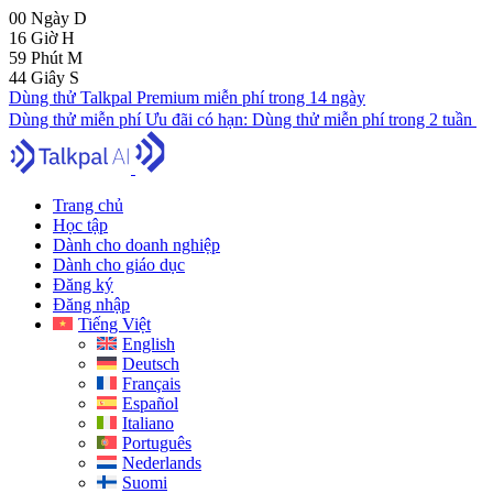
00
Ngày
D
16
Giờ
H
59
Phút
M
44
Giây
S
Dùng thử Talkpal Premium miễn phí trong 14 ngày
Dùng thử miễn phí
Ưu đãi có hạn:
Dùng thử miễn phí trong 2 tuần
Trang chủ
Học tập
Dành cho doanh nghiệp
Dành cho giáo dục
Đăng ký
Đăng nhập
Tiếng Việt
English
Deutsch
Français
Español
Italiano
Português
Nederlands
Suomi