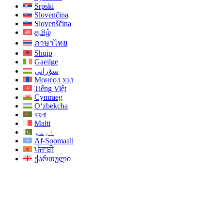
Srpski
Slovenčina
Slovenščina
தமிழ்
ภาษาไทย
Shqip
Gaeilge
سۆرانی
Монгол хэл
Tiếng Việt
Cymraeg
O‘zbekcha
বাংলা
Malti
اردو
Af-Soomaali
ਪੰਜਾਬੀ
ქართული