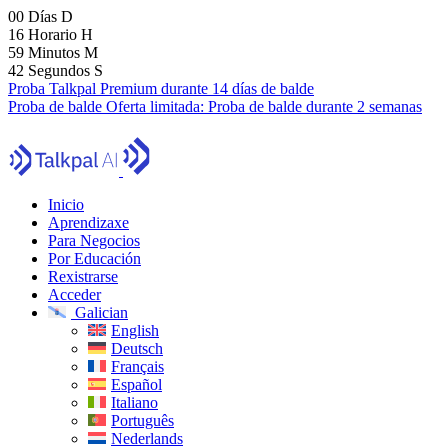
00
Días
D
16
Horario
H
59
Minutos
M
41
Segundos
S
Proba Talkpal Premium durante 14 días de balde
Proba de balde
Oferta limitada:
Proba de balde durante 2 semanas
Inicio
Aprendizaxe
Para Negocios
Por Educación
Rexistrarse
Acceder
Galician
English
Deutsch
Français
Español
Italiano
Português
Nederlands