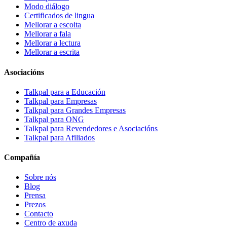
Modo diálogo
Certificados de lingua
Mellorar a escoita
Mellorar a fala
Mellorar a lectura
Mellorar a escrita
Asociacións
Talkpal para a Educación
Talkpal para Empresas
Talkpal para Grandes Empresas
Talkpal para ONG
Talkpal para Revendedores e Asociacións
Talkpal para Afiliados
Compañía
Sobre nós
Blog
Prensa
Prezos
Contacto
Centro de axuda