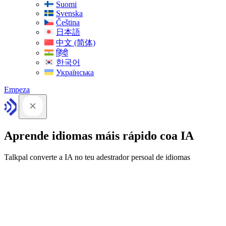
Suomi
Svenska
Čeština
日本語
中文 (简体)
हिंदी
한국어
Українська
Empeza
Aprende idiomas máis rápido coa IA
Talkpal converte a IA no teu adestrador persoal de idiomas