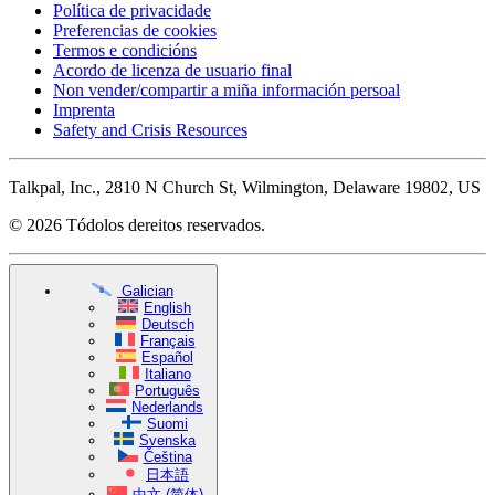
Política de privacidade
Preferencias de cookies
Termos e condicións
Acordo de licenza de usuario final
Non vender/compartir a miña información persoal
Imprenta
Safety and Crisis Resources
Talkpal, Inc., 2810 N Church St, Wilmington, Delaware 19802, US
© 2026 Tódolos dereitos reservados.
Galician
English
Deutsch
Français
Español
Italiano
Português
Nederlands
Suomi
Svenska
Čeština
日本語
中文 (简体)