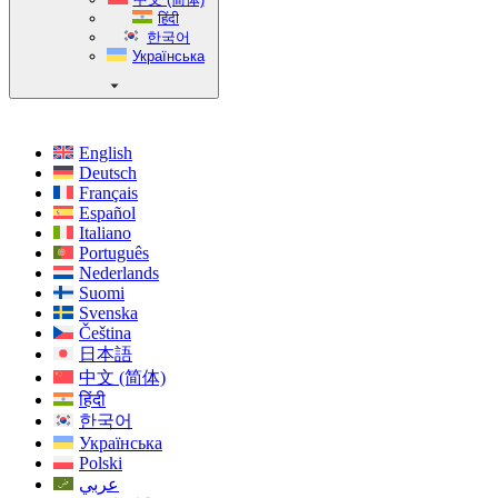
हिंदी
한국어
Українська
English
Deutsch
Français
Español
Italiano
Português
Nederlands
Suomi
Svenska
Čeština
日本語
中文 (简体)
हिंदी
한국어
Українська
Polski
عربي