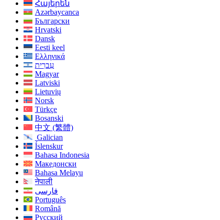
Հայերեն
Azərbaycanca
Български
Hrvatski
Dansk
Eesti keel
Ελληνικά
עִברִית
Magyar
Latviski
Lietuvių
Norsk
Türkçe
Bosanski
中文 (繁體)
Galician
Íslenskur
Bahasa Indonesia
Македонски
Bahasa Melayu
नेपाली
فارسی
Português
Română
Русский