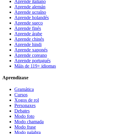
Aprende italiano
Aprende alemán
Aprende ucraíno
Aprende holandés
Aprende sueco
Aprende finés
Aprende árabe
Aprende chinés
Aprende hindi
Aprende xaponés
Aprende coreano
Aprende portugués
Máis de 119+ idiomas
Aprendizaxe
Gramática
Cursos
Xogos de rol
Personaxes
Debates
Modo foto
Modo chamada
Modo frase
Modo palabra