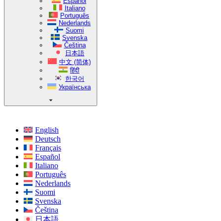
Español
Italiano
Português
Nederlands
Suomi
Svenska
Čeština
日本語
中文 (简体)
हिंदी
한국어
Українська
English
Deutsch
Français
Español
Italiano
Português
Nederlands
Suomi
Svenska
Čeština
日本語