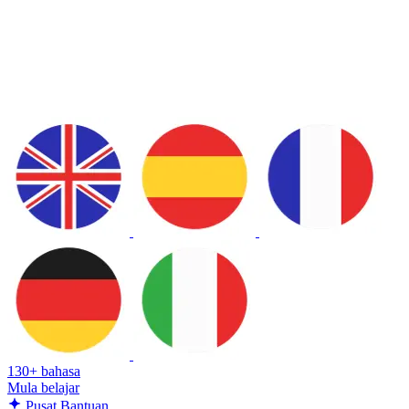
130+ bahasa
Mula belajar
Pusat Bantuan