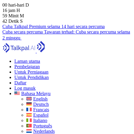
00
hari-hari
D
16
jam
H
59
Minit
M
42
Detik
S
Cuba Talkpal Premium selama 14 hari secara percuma
Cuba secara percuma
Tawaran terhad:
Cuba secara percuma selama
2 minggu
Laman utama
Pembelajaran
Untuk Perniagaan
Untuk Pendidikan
Daftar
Log masuk
Bahasa Melayu
English
Deutsch
Français
Español
Italiano
Português
Nederlands