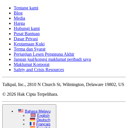
Tentang kami
Blog
Media
Harga
Hubungi kami
Pusat Bantuan
Dasar Privasi
Keutamaan Kuki
Terma dan Syarat
Perjanjian Lesen Pengguna Akhir
Jangan jual/kongsi maklumat peribadi saya
Maklumat Korporat
Safety and Crisis Resources
Talkpal, Inc., 2810 N Church St, Wilmington, Delaware 19802, US
© 2026 Hak Cipta Terpelihara.
Bahasa Melayu
English
Deutsch
Français