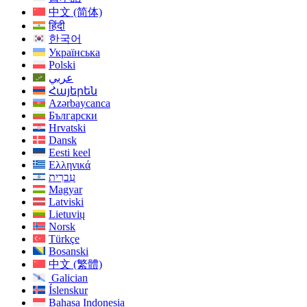
中文 (简体)
हिंदी
한국어
Українська
Polski
عربي
Հայերեն
Azərbaycanca
Български
Hrvatski
Dansk
Eesti keel
Ελληνικά
עִברִית
Magyar
Latviski
Lietuvių
Norsk
Türkçe
Bosanski
中文 (繁體)
Galician
Íslenskur
Bahasa Indonesia