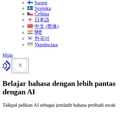
Suomi
Svenska
Čeština
日本語
中文 (简体)
हिंदी
한국어
Українська
Mula
Belajar bahasa dengan lebih pantas
dengan AI
Talkpal jadikan AI sebagai jurulatih bahasa peribadi awak