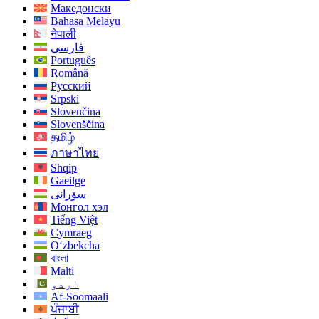
Македонски
Bahasa Melayu
नेपाली
فارسی
Português
Română
Русский
Srpski
Slovenčina
Slovenščina
தமிழ்
ภาษาไทย
Shqip
Gaeilge
سۆرانی
Монгол хэл
Tiếng Việt
Cymraeg
O‘zbekcha
বাংলা
Malti
اردو
Af-Soomaali
ਪੰਜਾਬੀ