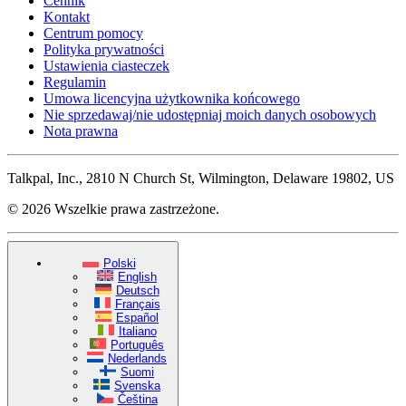
Cennik
Kontakt
Centrum pomocy
Polityka prywatności
Ustawienia ciasteczek
Regulamin
Umowa licencyjna użytkownika końcowego
Nie sprzedawaj/nie udostępniaj moich danych osobowych
Nota prawna
Talkpal, Inc., 2810 N Church St, Wilmington, Delaware 19802, US
© 2026 Wszelkie prawa zastrzeżone.
Polski
English
Deutsch
Français
Español
Italiano
Português
Nederlands
Suomi
Svenska
Čeština