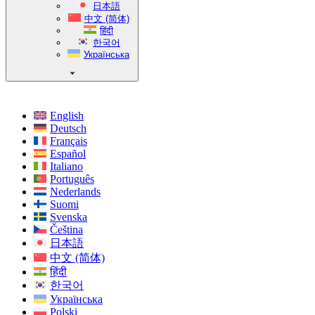
日本語
中文 (简体)
हिंदी
한국어
Українська
English
Deutsch
Français
Español
Italiano
Português
Nederlands
Suomi
Svenska
Čeština
日本語
中文 (简体)
हिंदी
한국어
Українська
Polski