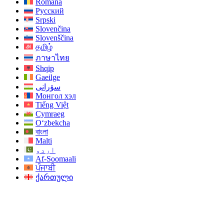
Română
Русский
Srpski
Slovenčina
Slovenščina
தமிழ்
ภาษาไทย
Shqip
Gaeilge
سۆرانی
Монгол хэл
Tiếng Việt
Cymraeg
O‘zbekcha
বাংলা
Malti
اردو
Af-Soomaali
ਪੰਜਾਬੀ
ქართული