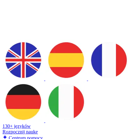
130+ języków
Rozpocznij naukę
Centrum pomocy