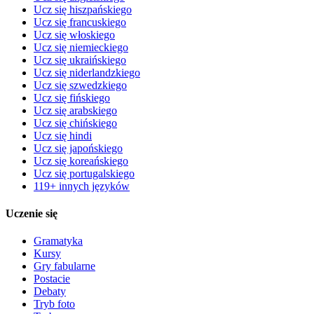
Ucz się hiszpańskiego
Ucz się francuskiego
Ucz się włoskiego
Ucz się niemieckiego
Ucz się ukraińskiego
Ucz się niderlandzkiego
Ucz się szwedzkiego
Ucz się fińskiego
Ucz się arabskiego
Ucz się chińskiego
Ucz się hindi
Ucz się japońskiego
Ucz się koreańskiego
Ucz się portugalskiego
119+ innych języków
Uczenie się
Gramatyka
Kursy
Gry fabularne
Postacie
Debaty
Tryb foto