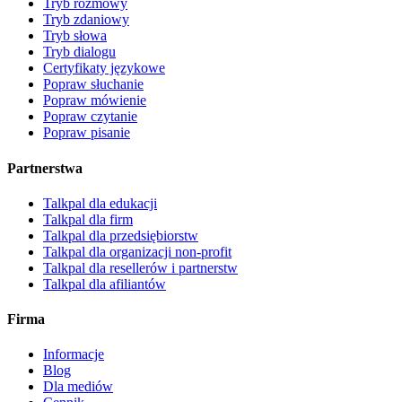
Tryb rozmowy
Tryb zdaniowy
Tryb słowa
Tryb dialogu
Certyfikaty językowe
Popraw słuchanie
Popraw mówienie
Popraw czytanie
Popraw pisanie
Partnerstwa
Talkpal dla edukacji
Talkpal dla firm
Talkpal dla przedsiębiorstw
Talkpal dla organizacji non-profit
Talkpal dla resellerów i partnerstw
Talkpal dla afiliantów
Firma
Informacje
Blog
Dla mediów