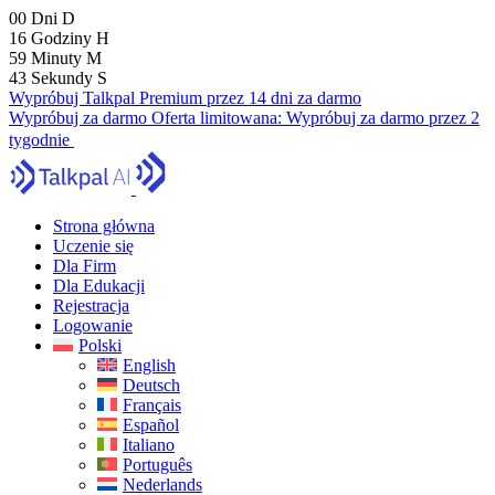
00
Dni
D
16
Godziny
H
59
Minuty
M
42
Sekundy
S
Wypróbuj Talkpal Premium przez 14 dni za darmo
Wypróbuj za darmo
Oferta limitowana:
Wypróbuj za darmo przez 2
tygodnie
Strona główna
Uczenie się
Dla Firm
Dla Edukacji
Rejestracja
Logowanie
Polski
English
Deutsch
Français
Español
Italiano
Português
Nederlands