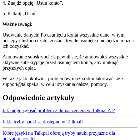
4. Znajdź opcję „Usuń konto”.
5. Kliknij „Usuń”.
Ważne uwagi:
Usuwanie danych: Po usunięciu konta wszystkie dane, w tym
postępy i historia czatu, zostaną trwale usunięte i nie będzie można
ich odzyskać.
Anulowanie subskrypcji: Upewnij się, że anulowałeś wszystkie
aktywne subskrypcje przed usunięciem konta, aby uniknąć
przyszłych opłat.
W razie jakichkolwiek problemów można skontaktować się z
support@talkpal.ai w celu uzyskania dalszej pomocy.
Odpowiednie artykuły
Jak mogę zgłosić problem z tłumaczeniem w Talkpal AI?
Jakie tryby nauki są dostępne w Talkpal?
Które języki na Talkpal oferują tryby nauki przyjazne dla
początkujących?