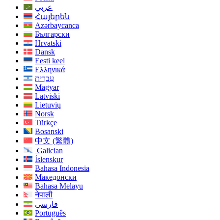
عربي
Հայերեն
Azərbaycanca
Български
Hrvatski
Dansk
Eesti keel
Ελληνικά
עִברִית
Magyar
Latviski
Lietuvių
Norsk
Türkçe
Bosanski
中文 (繁體)
Galician
Íslenskur
Bahasa Indonesia
Македонски
Bahasa Melayu
नेपाली
فارسی
Português