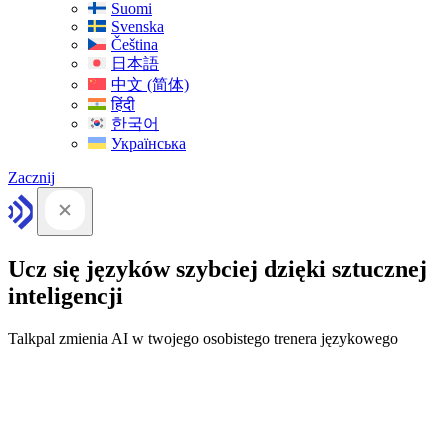
Suomi
Svenska
Čeština
日本語
中文 (简体)
हिंदी
한국어
Українська
Zacznij
Ucz się języków szybciej dzięki sztucznej
inteligencji
Talkpal zmienia AI w twojego osobistego trenera językowego